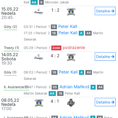
Kall
AA
9
Miroslav Jakab
15.05.22
1
:
2
Detailne
Nedeľa
20:45
Peter Kall
Góly (2)
03:31
I Period: 1
18
Peter Kall
17:25
I Period: 2
18
A
44
Martin
Sekerak
podrazenie
Tresty (1)
05:29
I Period: 1
2min
14.05.22
4
:
2
Detailne
Sobota
19:30
Peter Kall
Góly (1)
08:03
I Period: 1
18
A
44
Martin
Sekerak
Adrian Maňkoš
II. Asistencie (1)
36:47
I Period: 3
55
A
44
Martin Sekerak
AA
18
Peter Kall
08.05.22
4
:
1
Detailne
Nedeľa
17:00
Adrian Maňkoš
I. Asistencie (1)
02:33
I Period: 1
55
A
18
Peter