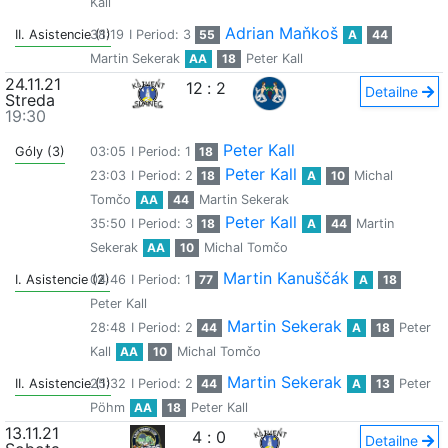
Kall
Adrian Maňkoš
II. Asistencie (1)
38:19
I Period: 3
55
A
44
Martin Sekerak
AA
18
Peter Kall
24.11.21
12
:
2
Detailne
Streda
19:30
Peter Kall
Góly (3)
03:05
I Period: 1
18
Peter Kall
23:03
I Period: 2
18
A
10
Michal
Tomčo
AA
44
Martin Sekerak
Peter Kall
35:50
I Period: 3
18
A
44
Martin
Sekerak
AA
10
Michal Tomčo
Martin Kanuščák
I. Asistencie (2)
04:46
I Period: 1
77
A
18
Peter Kall
Martin Sekerak
28:48
I Period: 2
44
A
18
Peter
Kall
AA
10
Michal Tomčo
Martin Sekerak
II. Asistencie (1)
25:32
I Period: 2
44
A
13
Peter
Pöhm
AA
18
Peter Kall
13.11.21
4
:
0
Detailne