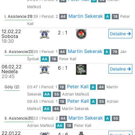
Maňkoš
Martin Sekerak
I. Asistencie (1)
20:39
I Period: 2
44
A
18
Peter
Kall
12.02.22
2
:
1
Detailne
Sobota
19:30
Martin Sekerak
II. Asistencie (1)
03:39
I Period: 1
44
A
79
Ján
Špišak
AA
18
Peter Kall
06.02.22
6
:
1
Detailne
Nedeľa
20:45
Peter Kall
Góly (2)
03:47
I Period: 1
18
A
44
Martin
Sekerak
AA
55
Adrian Maňkoš
Peter Kall
09:45
I Period: 1
18
A
55
Adrian
Maňkoš
AA
44
Martin Sekerak
Martin Sekerak
II. Asistencie (1)
25:23
I Period: 2
44
A
55
Adrian Maňkoš
AA
18
Peter Kall
22.01.22
4
:
6