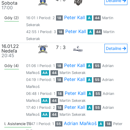
Detailne
Sobota
17:00
Peter Kall
Góly (2)
16:01
I Period: 2
18
A
44
Martin
Sekerak
Peter Kall
42:55
I Period: 3
18
A
44
Martin
Sekerak
16.01.22
7
:
3
Detailne
Nedeľa
20:45
Peter Kall
Góly (4)
01:06
I Period: 1
18
A
55
Adrian
Maňkoš
AA
44
Martin Sekerak
Peter Kall
04:19
I Period: 1
18
A
55
Adrian
Maňkoš
Peter Kall
06:48
I Period: 1
18
A
55
Adrian
Maňkoš
AA
44
Martin Sekerak
Peter Kall
17:40
I Period: 2
18
A
55
Adrian
Maňkoš
AA
44
Martin Sekerak
Adrian Maňkoš
I. Asistencie (1)
11:47
I Period: 1
55
A
18
Peter