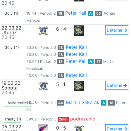
20:45
Peter Kall
Góly (1)
18:44
I Period: 2
18
A
55
Adrian
Maňkoš
22.03.22
6
:
4
Detailne
Utorok
20:45
Peter Kall
Góly (4)
20:38
I Period: 2
18
Peter Kall
23:33
I Period: 2
18
Peter Kall
25:57
I Period: 2
18
A
77
Martin
Kanuščák
Peter Kall
43:08
I Period: 3
18
19.03.22
5
:
1
Detailne
Sobota
20:45
Martin Sekerak
I. Asistencie (1)
04:46
I Period: 1
44
A
18
Peter
Kall
podrazenie
Tresty (1)
39:02
I Period: 3
2min
05.03.22
0
:
5
Detailne