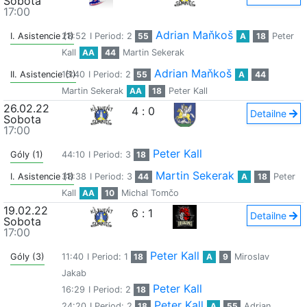
Sobota
17:00
Adrian Maňkoš
I. Asistencie (1)
28:52
I Period: 2
55
A
18
Peter
Kall
AA
44
Martin Sekerak
Adrian Maňkoš
II. Asistencie (1)
15:40
I Period: 2
55
A
44
Martin Sekerak
AA
18
Peter Kall
26.02.22
4
:
0
Detailne
Sobota
17:00
Peter Kall
Góly (1)
44:10
I Period: 3
18
Martin Sekerak
I. Asistencie (1)
38:38
I Period: 3
44
A
18
Peter
Kall
AA
10
Michal Tomčo
19.02.22
6
:
1
Detailne
Sobota
17:00
Peter Kall
Góly (3)
11:40
I Period: 1
18
A
9
Miroslav
Jakab
Peter Kall
16:29
I Period: 2
18
Peter Kall
24:20
I Period: 2
18
A
55
Adrian