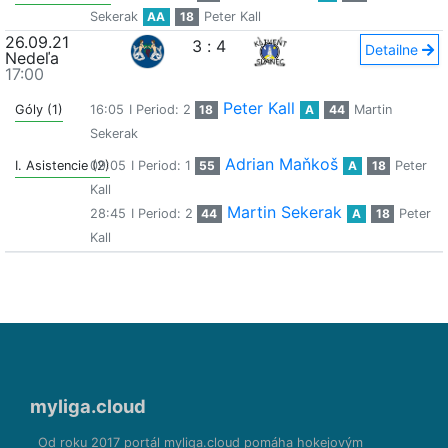
Sekerak
AA
18
Peter Kall
26.09.21
3
:
4
Detailne
Nedeľa
17:00
Peter Kall
Góly (1)
16:05
I Period: 2
18
A
44
Martin
Sekerak
Adrian Maňkoš
I. Asistencie (2)
09:05
I Period: 1
55
A
18
Peter
Kall
Martin Sekerak
28:45
I Period: 2
44
A
18
Peter
Kall
myliga.cloud
Od roku 2017 portál myliga.cloud pomáha hokejovým