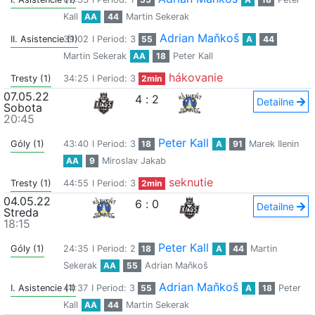
Kall
AA
44
Martin Sekerak
Adrian Maňkoš
II. Asistencie (1)
39:02
I Period: 3
55
A
44
Martin Sekerak
AA
18
Peter Kall
hákovanie
Tresty (1)
34:25
I Period: 3
2min
07.05.22
4
:
2
Detailne
Sobota
20:45
Peter Kall
Góly (1)
43:40
I Period: 3
18
A
91
Marek Ilenin
AA
9
Miroslav Jakab
seknutie
Tresty (1)
44:55
I Period: 3
2min
04.05.22
6
:
0
Detailne
Streda
18:15
Peter Kall
Góly (1)
24:35
I Period: 2
18
A
44
Martin
Sekerak
AA
55
Adrian Maňkoš
Adrian Maňkoš
I. Asistencie (1)
44:37
I Period: 3
55
A
18
Peter
Kall
AA
44
Martin Sekerak