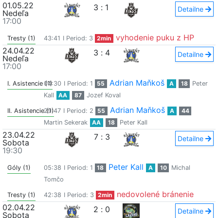
01.05.22
3
:
1
Detailne
Nedeľa
17:00
vyhodenie puku z HP
Tresty (1)
43:41
I Period: 3
2min
24.04.22
3
:
4
Detailne
Nedeľa
17:00
Adrian Maňkoš
I. Asistencie (1)
04:30
I Period: 1
55
A
18
Peter
Kall
AA
87
Jozef Koval
Adrian Maňkoš
II. Asistencie (1)
29:47
I Period: 2
55
A
44
Martin Sekerak
AA
18
Peter Kall
23.04.22
7
:
3
Detailne
Sobota
19:30
Peter Kall
Góly (1)
05:38
I Period: 1
18
A
10
Michal
Tomčo
nedovolené bránenie
Tresty (1)
42:38
I Period: 3
2min
02.04.22
2
:
0
Detailne
Sobota