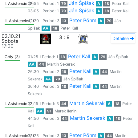
Ján Špišak
I. Asistencie (2)
00:55
I Period: 1
79
A
18
Peter Kall
Ján Špišak
03:05
I Period: 1
79
A
18
Peter Kall
Peter Pöhm
II. Asistencie (1)
42:20
I Period: 3
13
A
79
Ján
Špišak
AA
18
Peter Kall
02.10.21
3
:
9
Detailne
Sobota
17:00
Peter Kall
Góly (3)
01:25
I Period: 1
18
A
79
Ján Špišak
AA
44
Martin Sekerak
Peter Kall
26:30
I Period: 2
18
A
44
Martin
Sekerak
AA
79
Ján Špišak
Peter Kall
36:40
I Period: 3
18
A
44
Martin
Sekerak
Martin Sekerak
I. Asistencie (2)
32:15
I Period: 3
44
A
18
Peter
Kall
AA
91
Marek Ilenin
Martin Sekerak
44:50
I Period: 3
44
A
18
Peter
Kall
Peter Pöhm
II. Asistencie (1)
38:25
I Period: 3
13
A
44
Martin