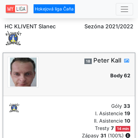
Hokejová liga Čaňa
HC KLIVENT Slanec
Sezóna 2021/2022
Peter Kall
18
Body 62
Góly
33
I. Asistencie
19
II. Asistencie
10
Tresty
7
14 min
Zápasy
31
(100%)