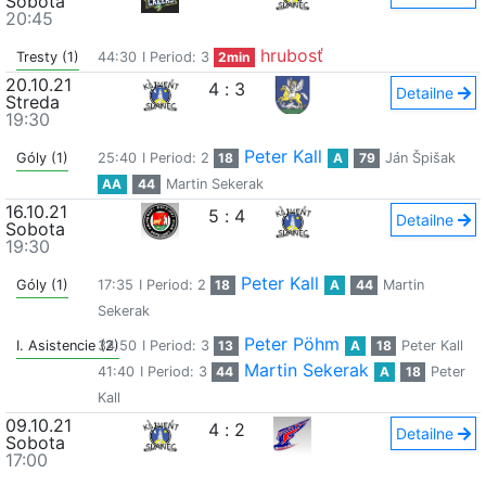
Sobota
20:45
hrubosť
Tresty (1)
44:30
I Period: 3
2min
20.10.21
4
:
3
Detailne
Streda
19:30
Peter Kall
Góly (1)
25:40
I Period: 2
18
A
79
Ján Špišak
AA
44
Martin Sekerak
16.10.21
5
:
4
Detailne
Sobota
19:30
Peter Kall
Góly (1)
17:35
I Period: 2
18
A
44
Martin
Sekerak
Peter Pöhm
I. Asistencie (2)
34:50
I Period: 3
13
A
18
Peter Kall
Martin Sekerak
41:40
I Period: 3
44
A
18
Peter
Kall
09.10.21
4
:
2
Detailne
Sobota
17:00