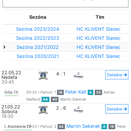
Sezóna
Tím
Sezóna 2023/2024
HC KLIVENT Slanec
Sezóna 2022/2023
HC KLIVENT Slanec
Sezóna 2021/2022
HC KLIVENT Slanec
Sezóna 2020/2021
HC KLIVENT Slanec
22.05.22
4
:
1
Detailne
Nedeľa
20:45
Peter Kall
Góly (1)
00:20
I Period: 1
18
A
55
Adrian
Maňkoš
AA
44
Martin Sekerak
21.05.22
2
:
6
Detailne
Sobota
19:30
Martin Sekerak
I. Asistencie (1)
22:53
I Period: 2
44
A
18
Peter