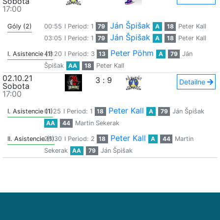
Sobota
17:00
Ján Špišak
Góly (2)
00:55
I Period: 1
79
A
18
Peter Kall
Ján Špišak
03:05
I Period: 1
79
A
18
Peter Kall
Peter Pöhm
I. Asistencie (1)
42:20
I Period: 3
13
A
79
Ján
Špišak
AA
18
Peter Kall
02.10.21
3
:
9
Detailne
Sobota
17:00
Peter Kall
I. Asistencie (1)
01:25
I Period: 1
18
A
79
Ján Špišak
AA
44
Martin Sekerak
Peter Kall
II. Asistencie (1)
26:30
I Period: 2
18
A
44
Martin
Sekerak
AA
79
Ján Špišak