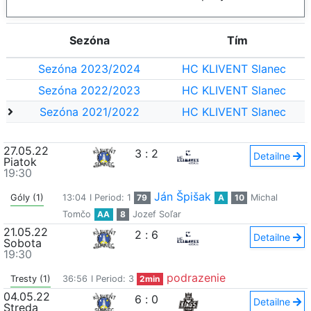
Sezóna
Tím
Sezóna 2023/2024
HC KLIVENT Slanec
Sezóna 2022/2023
HC KLIVENT Slanec
Sezóna 2021/2022
HC KLIVENT Slanec
27.05.22
3
:
2
Detailne
Piatok
19:30
Ján Špišak
Góly (1)
13:04
I Period: 1
79
A
10
Michal
Tomčo
AA
8
Jozef Soľar
21.05.22
2
:
6
Detailne
Sobota
19:30
podrazenie
Tresty (1)
36:56
I Period: 3
2min
04.05.22
6
:
0
Detailne
Streda