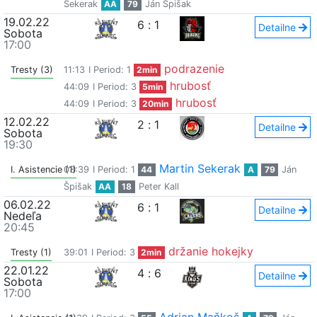
Sekerak
AA
79
Ján Špišak
19.02.22
6
:
1
Detailne
Sobota
17:00
podrazenie
Tresty (3)
11:13
I Period: 1
2min
hrubosť
44:09
I Period: 3
5min
hrubosť
44:09
I Period: 3
20min
12.02.22
2
:
1
Detailne
Sobota
19:30
Martin Sekerak
I. Asistencie (1)
03:39
I Period: 1
44
A
79
Ján
Špišak
AA
18
Peter Kall
06.02.22
6
:
1
Detailne
Nedeľa
20:45
držanie hokejky
Tresty (1)
39:01
I Period: 3
2min
22.01.22
4
:
6
Detailne
Sobota
17:00