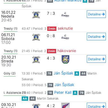
Adrian Maňkoš
I. Asistencie (1)
41:39
I Period: 3
55
A
79
Ján
Špišak
16.01.22
7
:
3
Detailne
Nedeľa
20:45
seknutie
Tresty (1)
43:47
I Period: 3
2min
06.11.21
0
:
8
Detailne
Sobota
17:00
hákovanie
Tresty (1)
21:45
I Period: 2
2min
20.10.21
4
:
3
Detailne
Streda
19:30
Ján Špišak
Góly (2)
13:30
I Period: 1
79
A
44
Martin
Sekerak
Ján Špišak
55:00
I Period: 5
79
Peter Kall
I. Asistencie (1)
25:40
I Period: 2
18
A
79
Ján Špišak
AA
44
Martin Sekerak
09.10.21
4
:
2
Detailne