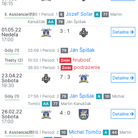
18:15
Jozef Soľar
II. Asistencie (1)
11:36
I Period: 1
8
A
77
Martin
Kanuščák
AA
79
Ján Špišak
01.05.22
3
:
1
Detailne
Nedeľa
17:00
Ján Špišak
Góly (1)
25:09
I Period: 2
79
hrubosť
Tresty (2)
10:50
I Period: 1
2min
podrazenie
36:50
I Period: 3
2min
23.04.22
7
:
3
Detailne
Sobota
19:30
Ján Špišak
Góly (1)
27:56
I Period: 2
79
A
10
Michal
Tomčo
AA
77
Martin Kanuščák
26.02.22
4
:
0
Detailne
Sobota
17:00
Michal Tomčo
II. Asistencie (1)
26:18
I Period: 2
10
A
44
Martin