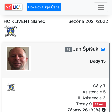
Hokejová liga Čaňa
HC KLIVENT Slanec
Sezóna 2021/2022
Ján Špišak
79
Body 15
Góly
7
I. Asistencie
5
II. Asistencie
3
Tresty
9
39 min
Zápasy
26
(83%)