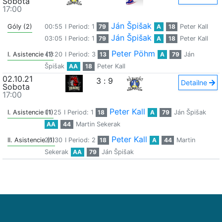
Sobota
17:00
Ján Špišak
Góly (2)
00:55
I Period: 1
79
A
18
Peter Kall
Ján Špišak
03:05
I Period: 1
79
A
18
Peter Kall
Peter Pöhm
I. Asistencie (1)
42:20
I Period: 3
13
A
79
Ján
Špišak
AA
18
Peter Kall
02.10.21
3
:
9
Detailne
Sobota
17:00
Peter Kall
I. Asistencie (1)
01:25
I Period: 1
18
A
79
Ján Špišak
AA
44
Martin Sekerak
Peter Kall
II. Asistencie (1)
26:30
I Period: 2
18
A
44
Martin
Sekerak
AA
79
Ján Špišak