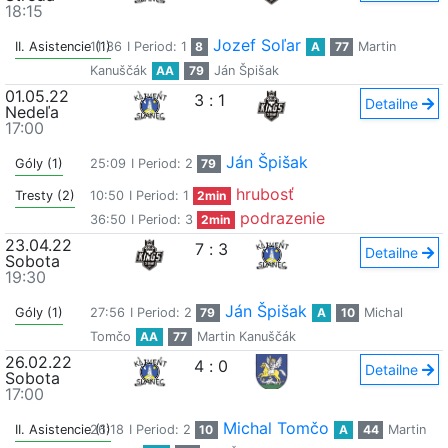
18:15
Jozef Soľar
II. Asistencie (1)
11:36
I Period: 1
8
A
77
Martin
Kanuščák
AA
79
Ján Špišak
01.05.22
3
:
1
Detailne
Nedeľa
17:00
Ján Špišak
Góly (1)
25:09
I Period: 2
79
hrubosť
Tresty (2)
10:50
I Period: 1
2min
podrazenie
36:50
I Period: 3
2min
23.04.22
7
:
3
Detailne
Sobota
19:30
Ján Špišak
Góly (1)
27:56
I Period: 2
79
A
10
Michal
Tomčo
AA
77
Martin Kanuščák
26.02.22
4
:
0
Detailne
Sobota
17:00
Michal Tomčo
II. Asistencie (1)
26:18
I Period: 2
10
A
44
Martin