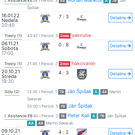
Adrian Maňkoš
I. Asistencie (1)
41:39
I Period: 3
55
A
79
Ján
Špišak
16.01.22
7
:
3
Detailne
Nedeľa
20:45
seknutie
Tresty (1)
43:47
I Period: 3
2min
06.11.21
0
:
8
Detailne
Sobota
17:00
hákovanie
Tresty (1)
21:45
I Period: 2
2min
20.10.21
4
:
3
Detailne
Streda
19:30
Ján Špišak
Góly (2)
13:30
I Period: 1
79
A
44
Martin
Sekerak
Ján Špišak
55:00
I Period: 5
79
Peter Kall
I. Asistencie (1)
25:40
I Period: 2
18
A
79
Ján Špišak
AA
44
Martin Sekerak
09.10.21
4
:
2
Detailne