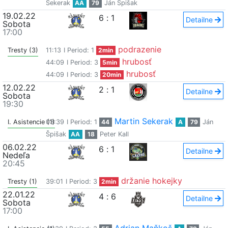
Sekerak
AA
79
Ján Špišak
19.02.22
6
:
1
Detailne
Sobota
17:00
podrazenie
Tresty (3)
11:13
I Period: 1
2min
hrubosť
44:09
I Period: 3
5min
hrubosť
44:09
I Period: 3
20min
12.02.22
2
:
1
Detailne
Sobota
19:30
Martin Sekerak
I. Asistencie (1)
03:39
I Period: 1
44
A
79
Ján
Špišak
AA
18
Peter Kall
06.02.22
6
:
1
Detailne
Nedeľa
20:45
držanie hokejky
Tresty (1)
39:01
I Period: 3
2min
22.01.22
4
:
6
Detailne
Sobota
17:00