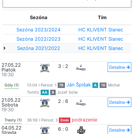
Sezóna
Tím
Sezóna 2023/2024
HC KLIVENT Slanec
Sezóna 2022/2023
HC KLIVENT Slanec
Sezóna 2021/2022
HC KLIVENT Slanec
27.05.22
3
:
2
Detailne
Piatok
19:30
Ján Špišak
Góly (1)
13:04
I Period: 1
79
A
10
Michal
Tomčo
AA
8
Jozef Soľar
21.05.22
2
:
6
Detailne
Sobota
19:30
podrazenie
Tresty (1)
36:56
I Period: 3
2min
04.05.22
6
:
0
Detailne
Streda