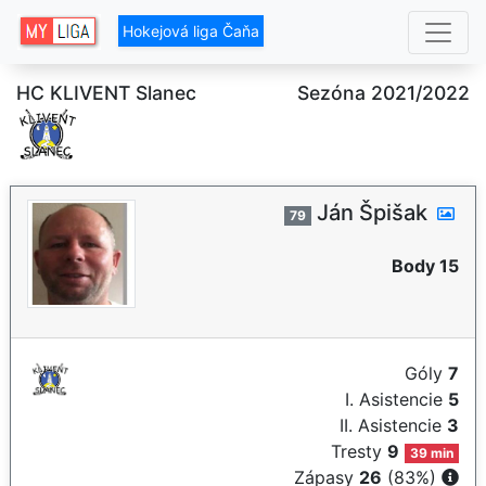
Hokejová liga Čaňa
HC KLIVENT Slanec
Sezóna 2021/2022
Ján Špišak
79
Body 15
Góly
7
I. Asistencie
5
II. Asistencie
3
Tresty
9
39 min
Zápasy
26
(83%)