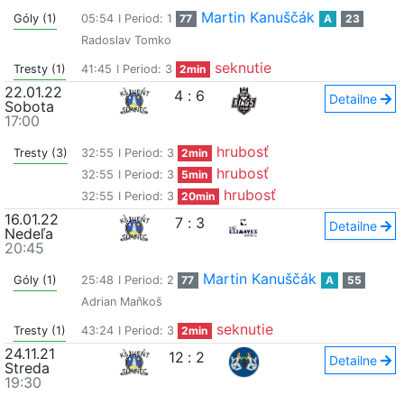
Martin Kanuščák
Góly (1)
05:54
I Period: 1
77
A
23
Radoslav Tomko
seknutie
Tresty (1)
41:45
I Period: 3
2min
22.01.22
4
:
6
Detailne
Sobota
17:00
hrubosť
Tresty (3)
32:55
I Period: 3
2min
hrubosť
32:55
I Period: 3
5min
hrubosť
32:55
I Period: 3
20min
16.01.22
7
:
3
Detailne
Nedeľa
20:45
Martin Kanuščák
Góly (1)
25:48
I Period: 2
77
A
55
Adrian Maňkoš
seknutie
Tresty (1)
43:24
I Period: 3
2min
24.11.21
12
:
2
Detailne
Streda
19:30