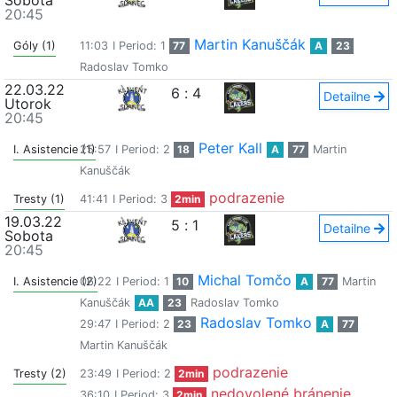
Sobota
20:45
Martin Kanuščák
Góly (1)
11:03
I Period: 1
77
A
23
Radoslav Tomko
22.03.22
6
:
4
Detailne
Utorok
20:45
Peter Kall
I. Asistencie (1)
25:57
I Period: 2
18
A
77
Martin
Kanuščák
podrazenie
Tresty (1)
41:41
I Period: 3
2min
19.03.22
5
:
1
Detailne
Sobota
20:45
Michal Tomčo
I. Asistencie (2)
06:22
I Period: 1
10
A
77
Martin
Kanuščák
AA
23
Radoslav Tomko
Radoslav Tomko
29:47
I Period: 2
23
A
77
Martin Kanuščák
podrazenie
Tresty (2)
23:49
I Period: 2
2min
nedovolené bránenie
36:10
I Period: 3
2min