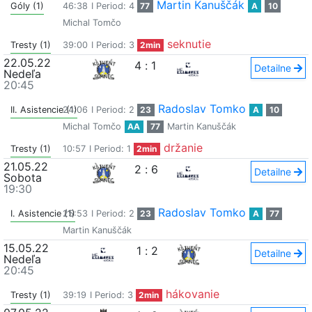
Martin Kanuščák
Góly (1)
46:38
I Period: 4
77
A
10
Michal Tomčo
seknutie
Tresty (1)
39:00
I Period: 3
2min
22.05.22
4
:
1
Detailne
Nedeľa
20:45
Radoslav Tomko
II. Asistencie (1)
24:06
I Period: 2
23
A
10
Michal Tomčo
AA
77
Martin Kanuščák
držanie
Tresty (1)
10:57
I Period: 1
2min
21.05.22
2
:
6
Detailne
Sobota
19:30
Radoslav Tomko
I. Asistencie (1)
25:53
I Period: 2
23
A
77
Martin Kanuščák
15.05.22
1
:
2
Detailne
Nedeľa
20:45
hákovanie
Tresty (1)
39:19
I Period: 3
2min