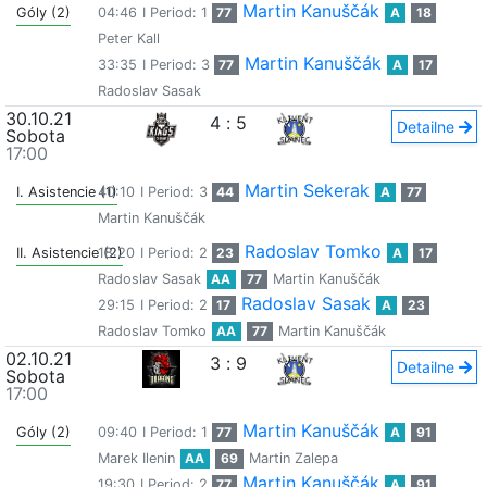
Martin Kanuščák
Góly (2)
04:46
I Period: 1
77
A
18
Peter Kall
Martin Kanuščák
33:35
I Period: 3
77
A
17
Radoslav Sasak
30.10.21
4
:
5
Detailne
Sobota
17:00
Martin Sekerak
I. Asistencie (1)
40:10
I Period: 3
44
A
77
Martin Kanuščák
Radoslav Tomko
II. Asistencie (2)
18:20
I Period: 2
23
A
17
Radoslav Sasak
AA
77
Martin Kanuščák
Radoslav Sasak
29:15
I Period: 2
17
A
23
Radoslav Tomko
AA
77
Martin Kanuščák
02.10.21
3
:
9
Detailne
Sobota
17:00
Martin Kanuščák
Góly (2)
09:40
I Period: 1
77
A
91
Marek Ilenin
AA
69
Martin Zalepa
Martin Kanuščák
19:30
I Period: 2
77
A
91