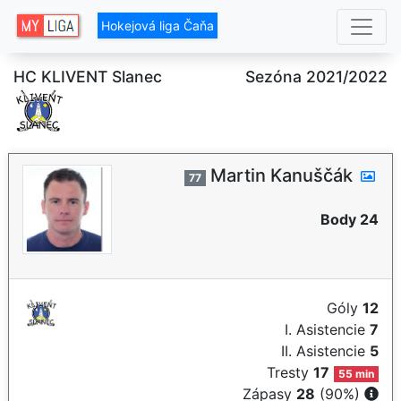
Hokejová liga Čaňa
HC KLIVENT Slanec
Sezóna 2021/2022
Martin Kanuščák
77
Body 24
Góly
12
I. Asistencie
7
II. Asistencie
5
Tresty
17
55 min
Zápasy
28
(90%)