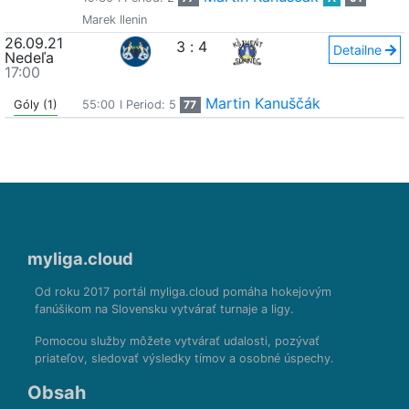
Marek Ilenin
26.09.21
3
:
4
Detailne
Nedeľa
17:00
Martin Kanuščák
Góly (1)
55:00
I Period: 5
77
myliga.cloud
Od roku 2017 portál myliga.cloud pomáha hokejovým
fanúšikom na Slovensku vytvárať turnaje a ligy.
Pomocou služby môžete vytvárať udalosti, pozývať
priateľov, sledovať výsledky tímov a osobné úspechy.
Obsah