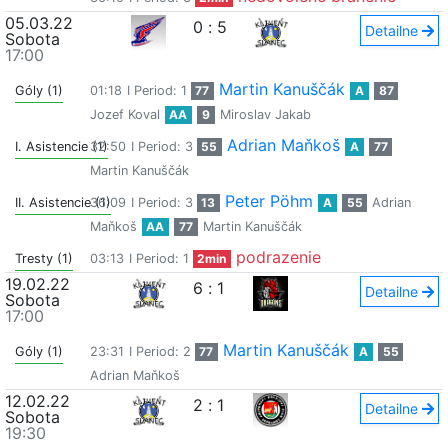
05.03.22
0
:
5
Detailne
Sobota
17:00
Martin Kanuščák
Góly (1)
01:18
I Period: 1
77
A
87
Jozef Koval
AA
9
Miroslav Jakab
Adrian Maňkoš
I. Asistencie (1)
32:50
I Period: 3
55
A
77
Martin Kanuščák
Peter Pöhm
II. Asistencie (1)
36:09
I Period: 3
13
A
55
Adrian
Maňkoš
AA
77
Martin Kanuščák
podrazenie
Tresty (1)
03:13
I Period: 1
2min
19.02.22
6
:
1
Detailne
Sobota
17:00
Martin Kanuščák
Góly (1)
23:31
I Period: 2
77
A
55
Adrian Maňkoš
12.02.22
2
:
1
Detailne
Sobota
19:30