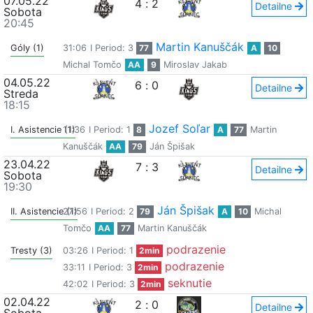
07.05.22
4
:
2
Detailne
Sobota
20:45
Martin Kanuščák
Góly (1)
31:06
I Period: 3
77
A
10
Michal Tomčo
AA
9
Miroslav Jakab
04.05.22
6
:
0
Detailne
Streda
18:15
Jozef Soľar
I. Asistencie (1)
11:36
I Period: 1
8
A
77
Martin
Kanuščák
AA
79
Ján Špišak
23.04.22
7
:
3
Detailne
Sobota
19:30
Ján Špišak
II. Asistencie (1)
27:56
I Period: 2
79
A
10
Michal
Tomčo
AA
77
Martin Kanuščák
podrazenie
Tresty (3)
03:26
I Period: 1
2min
podrazenie
33:11
I Period: 3
2min
seknutie
42:02
I Period: 3
2min
02.04.22
2
:
0
Detailne