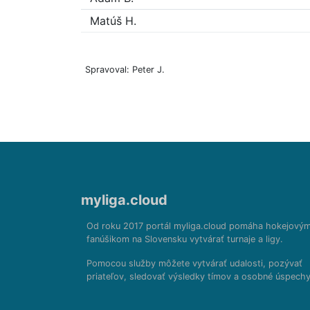
Matúš H.
Spravoval: Peter J.
myliga.cloud
Od roku 2017 portál myliga.cloud pomáha hokejový
fanúšikom na Slovensku vytvárať turnaje a ligy.
Pomocou služby môžete vytvárať udalosti, pozývať
priateľov, sledovať výsledky tímov a osobné úspechy