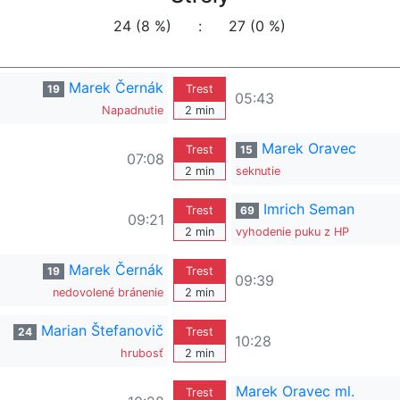
24 (8 %)
:
27 (0 %)
Marek Černák
19
Trest
05:43
Napadnutie
2 min
Marek Oravec
Trest
15
07:08
2 min
seknutie
Imrich Seman
Trest
69
09:21
2 min
vyhodenie puku z HP
Marek Černák
19
Trest
09:39
nedovolené bránenie
2 min
Marian Štefanovič
24
Trest
10:28
hrubosť
2 min
Marek Oravec ml.
Trest