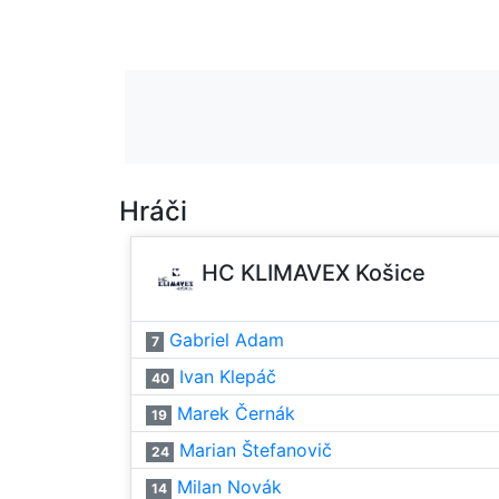
Hráči
HC KLIMAVEX Košice
Gabriel Adam
7
Ivan Klepáč
40
Marek Černák
19
Marian Štefanovič
24
Milan Novák
14