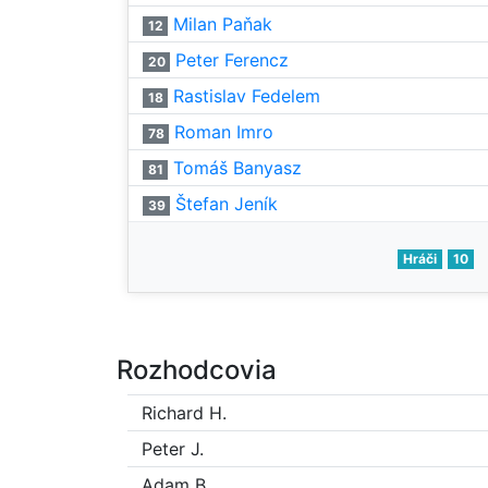
Milan Paňak
12
Peter Ferencz
20
Rastislav Fedelem
18
Roman Imro
78
Tomáš Banyasz
81
Štefan Jeník
39
Hráči
10
Rozhodcovia
Richard H.
Peter J.
Adam B.