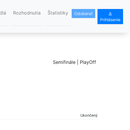
dlá
Rozhodnutia
Štatistiky
Odoberať
Prihlásenie
Semifinále | PlayOff
Ukončený