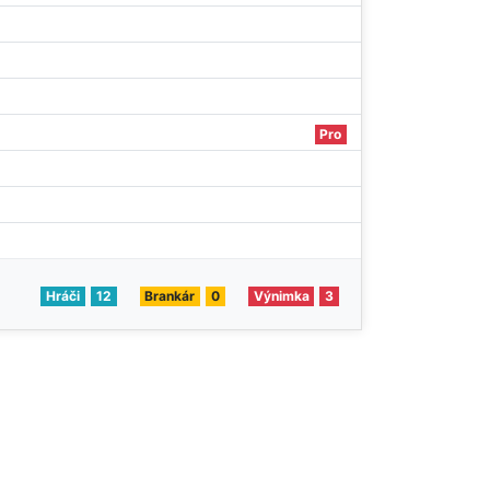
Pro
Hráči
12
Brankár
0
Výnimka
3