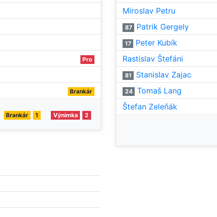
Miroslav Petru
Patrik Gergely
87
Peter Kubík
17
Rastislav Štefáni
Pro
Stanislav Zajac
81
Tomaš Lang
Brankár
24
Štefan Zeleňák
Brankár
1
Výnimka
2