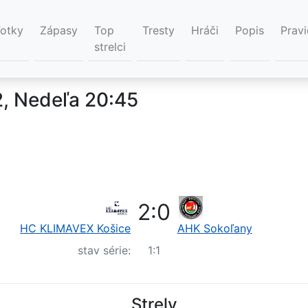
Fotky
Zápasy
Top
Tresty
Hráči
Popis
Pravi
strelci
2, Nedeľa 20:45
2
:
0
HC KLIMAVEX Košice
AHK Sokoľany
stav série:
1
:
1
Strely