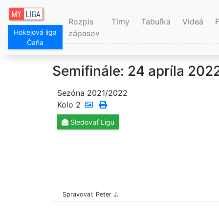
Rozpis
Tímy
Tabuľka
Videá
Hokejová liga
zápasov
Čaňa
Semifinále: 24 apríla 202
Sezóna 2021/2022
Kolo
2
Sledovať
Ligu
Spravoval: Peter J.