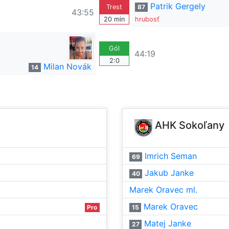
Patrik Gergely
Trest
87
43:55
20 min
hrubosť
Gól
44:19
2:0
Milan Novák
14
AHK Sokoľany
Imrich Seman
69
Jakub Janke
40
Marek Oravec ml.
Marek Oravec
Pro
15
Matej Janke
27