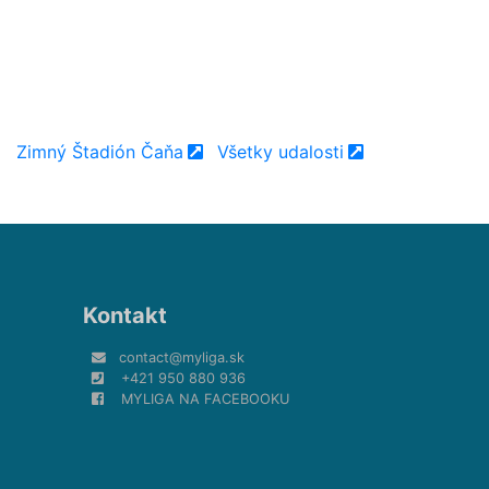
Zimný Štadión Čaňa
Všetky udalosti
Kontakt
contact@myliga.sk
+421 950 880 936
MYLIGA NA FACEBOOKU