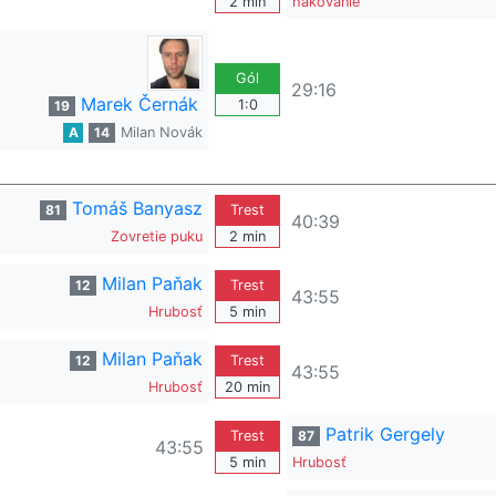
2 min
hákovanie
Gól
29:16
Marek Černák
1:0
19
A
14
Milan Novák
Tomáš Banyasz
81
Trest
40:39
Zovretie puku
2 min
Milan Paňak
12
Trest
43:55
Hrubosť
5 min
Milan Paňak
12
Trest
43:55
Hrubosť
20 min
Patrik Gergely
Trest
87
43:55
5 min
Hrubosť