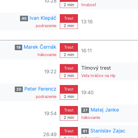
10:28
2 min
hrubosť
Ivan Klepáč
40
Trest
13:16
podrazenie
2 min
Marek Černák
19
Trest
16:11
hákovanie
2 min
Tímový trest
Trest
19:22
2 min
Veľa hráčov na Hp
Peter Ferencz
20
Trest
19:40
podrazenie
2 min
Matej Janke
Trest
27
19:54
2 min
hákovanie
Stanislav Zajac
Trest
81
26:49