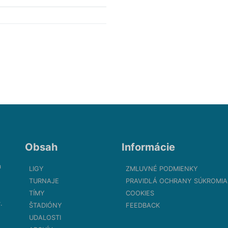
Obsah
Informácie
m
LIGY
ZMLUVNÉ PODMIENKY
TURNAJE
PRAVIDLÁ OCHRANY SÚKROMIA
TÍMY
COOKIES
.
ŠTADIÓNY
FEEDBACK
UDALOSTI