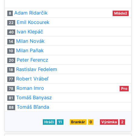
Adam Ridarčik
8
Mládež
Emil Kocourek
22
Ivan Klepáč
40
Milan Novák
14
Milan Paňak
10
Peter Ferencz
20
Rastislav Fedelem
18
Robert Vrábeľ
77
Roman Imro
78
Pro
Tomáš Banyasz
81
Tomáš Bľanda
88
Hráči
11
Brankár
0
Výnimka
2