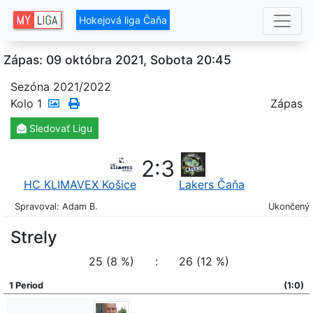
Hokejová liga Čaňa
Zápas: 09 októbra 2021, Sobota 20:45
Sezóna 2021/2022
Kolo
1
Zápas
Sledovať
Ligu
2
:
3
HC KLIMAVEX Košice
Lakers Čaňa
Spravoval: Adam B.
Ukončený
Strely
25 (8 %)
:
26 (12 %)
1 Period
(1:0)