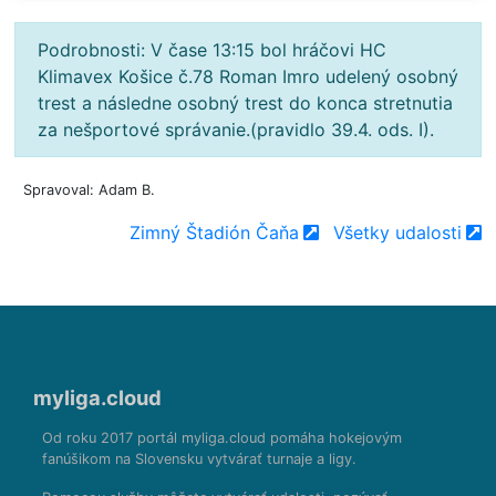
Podrobnosti: V čase 13:15 bol hráčovi HC
Klimavex Košice č.78 Roman Imro udelený osobný
trest a následne osobný trest do konca stretnutia
za nešportové správanie.(pravidlo 39.4. ods. I).
Spravoval: Adam B.
Zimný Štadión Čaňa
Všetky udalosti
myliga.cloud
Od roku 2017 portál myliga.cloud pomáha hokejovým
fanúšikom na Slovensku vytvárať turnaje a ligy.