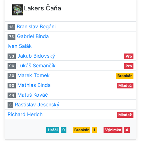
Lakers Čaňa
Branislav Begáni
13
Gabriel Binda
75
Ivan Salák
Jakub Bidovský
33
Pro
Lukáš Semančík
96
Pro
Marek Tomek
30
Brankár
Mathias Binda
90
Mládež
Matuš Kováč
44
Rastislav Jesenský
3
Richard Herich
Mládež
Hráči
9
Brankár
1
Výnimka
4