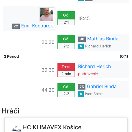
Gól
18:45
2:1
Emil Kocourek
22
Mathias Binda
Gól
90
20:20
2:2
A
Richard Herich
3 Period
(0:1)
Richard Herich
Trest
39:30
2 min
podrazenie
Gabriel Binda
Gól
75
44:20
2:3
A
Ivan Salák
Hráči
HC KLIMAVEX Košice