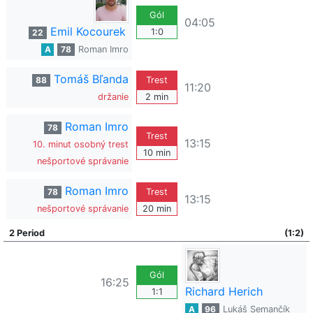
Gól
04:05
Emil Kocourek
1:0
22
A
78
Roman Imro
Tomáš Bľanda
88
Trest
11:20
držanie
2 min
Roman Imro
78
Trest
13:15
10. minut osobný trest
10 min
nešportové správanie
Roman Imro
78
Trest
13:15
nešportové správanie
20 min
2 Period
(1:2)
Gól
16:25
Richard Herich
1:1
A
96
Lukáš Semančík