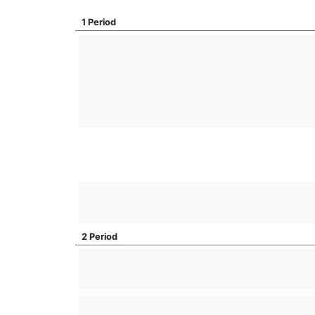
1 Period
2 Period