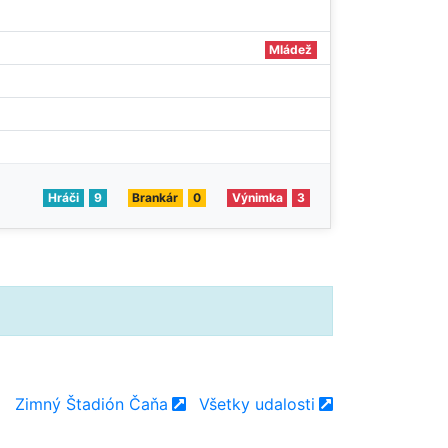
Mládež
Hráči
9
Brankár
0
Výnimka
3
Zimný Štadión Čaňa
Všetky udalosti