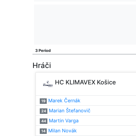
3 Period
Hráči
HC KLIMAVEX Košice
Marek Černák
19
Marian Štefanovič
24
Martin Varga
44
Milan Novák
14