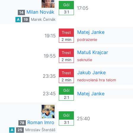
Gól
17:05
Milan Novák
3:1
14
A
19
Marek Černák
Matej Janke
Trest
19:15
2 min
podrazenie
Matuš Krajcar
Trest
19:55
2 min
seknutie
Jakub Janke
Trest
23:35
2 min
nedovolená hra telom
Gól
23:45
Matej Janke
2:1
Gól
25:40
Roman Imro
3:1
78
A
25
Miroslav Šterdáš