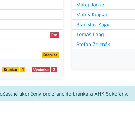
Matej Janke
Matuš Krajcar
Stanislav Zajac
Tomaš Lang
Pro
Štefan Zeleňák
Brankár
Brankár
1
Výnimka
2
edčastne ukončený pre zranenie brankára AHK Sokoľany.