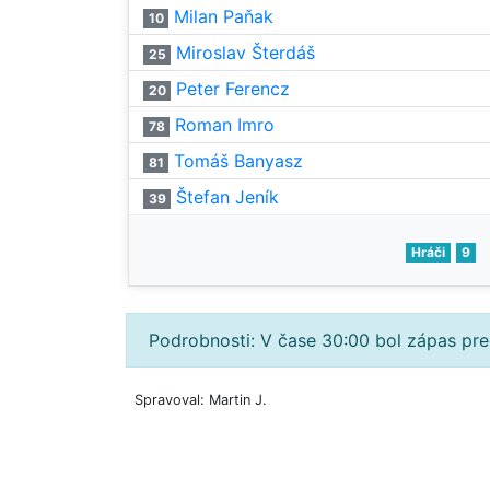
Milan Paňak
10
Miroslav Šterdáš
25
Peter Ferencz
20
Roman Imro
78
Tomáš Banyasz
81
Štefan Jeník
39
Hráči
9
Podrobnosti: V čase 30:00 bol zápas pr
Spravoval: Martin J.