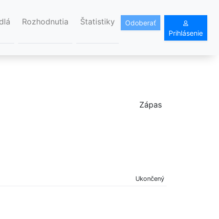
dlá
Rozhodnutia
Štatistiky
Odoberať
Prihlásenie
Zápas
Ukončený