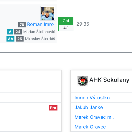
Gól
29:35
Roman Imro
78
4:1
A
24
Marian Štefanovič
AA
25
Miroslav Šterdáš
AHK Sokoľany
Imrich Výrostko
Jakub Janke
Pro
Marek Oravec ml.
Marek Oravec