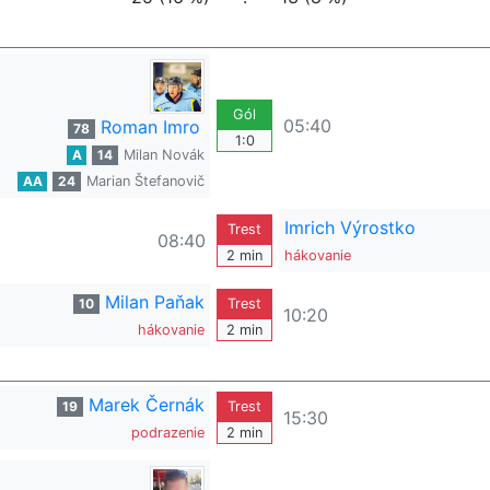
Gól
05:40
Roman Imro
78
1:0
A
14
Milan Novák
AA
24
Marian Štefanovič
Imrich Výrostko
Trest
08:40
2 min
hákovanie
Milan Paňak
10
Trest
10:20
hákovanie
2 min
Marek Černák
19
Trest
15:30
podrazenie
2 min