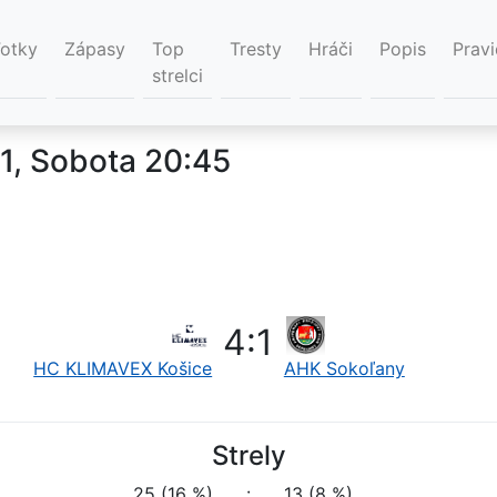
Fotky
Zápasy
Top
Tresty
Hráči
Popis
Pravi
strelci
1, Sobota 20:45
4
:
1
HC KLIMAVEX Košice
AHK Sokoľany
Strely
25 (16 %)
:
13 (8 %)