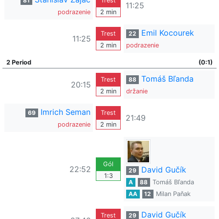
81
Trest
11:25
podrazenie
2 min
Emil Kocourek
Trest
22
11:25
2 min
podrazenie
2 Period
(0:1)
Tomáš Bľanda
Trest
88
20:15
2 min
držanie
Imrich Seman
69
Trest
21:49
podrazenie
2 min
Gól
22:52
David Gučík
29
1:3
A
88
Tomáš Bľanda
AA
12
Milan Paňak
David Gučík
Trest
29