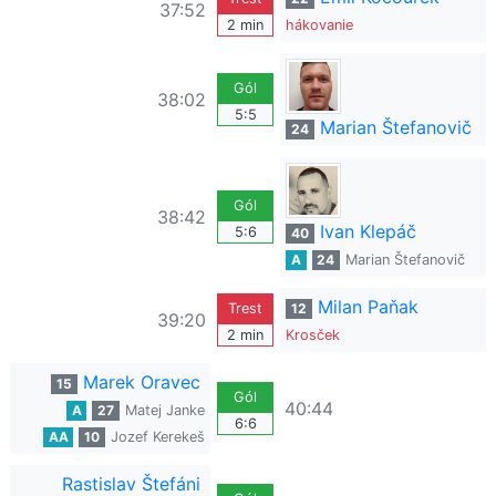
37:52
2 min
hákovanie
Gól
38:02
5:5
Marian Štefanovič
24
Gól
38:42
Ivan Klepáč
5:6
40
A
24
Marian Štefanovič
Milan Paňak
Trest
12
39:20
2 min
Krosček
Marek Oravec
15
Gól
40:44
A
27
Matej Janke
6:6
AA
10
Jozef Kerekeš
Rastislav Štefáni