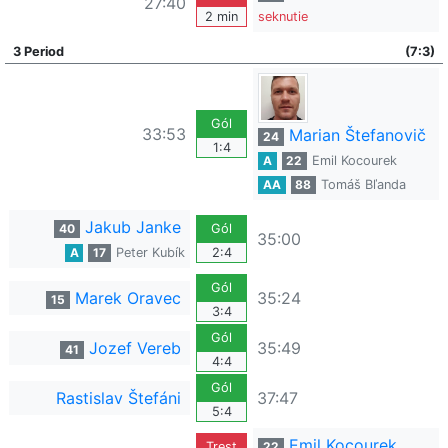
27:40
2 min
seknutie
3 Period
(7:3)
Gól
33:53
Marian Štefanovič
24
1:4
A
22
Emil Kocourek
AA
88
Tomáš Bľanda
Jakub Janke
40
Gól
35:00
A
17
Peter Kubík
2:4
Gól
Marek Oravec
35:24
15
3:4
Gól
Jozef Vereb
35:49
41
4:4
Gól
Rastislav Štefáni
37:47
5:4
Emil Kocourek
Trest
22