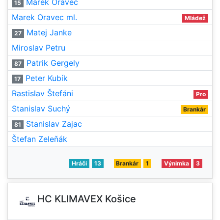
Marek Oravec
15
Marek Oravec ml.
Mládež
Matej Janke
27
Miroslav Petru
Patrik Gergely
87
Peter Kubík
17
Rastislav Štefáni
Pro
Stanislav Suchý
Brankár
Stanislav Zajac
81
Štefan Zeleňák
Hráči
13
Brankár
1
Výnimka
3
HC KLIMAVEX Košice