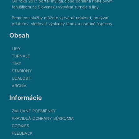
Od roku 2017 portál myliga.cloud pomáha hokejovým
fanúšikom na Slovensku vytvárať turnaje a ligy.
Pomocou služby môžete vytvárať udalosti, pozývať
priateľov, sledovať výsledky tímov a osobné úspechy.
Obsah
LIGY
TURNAJE
TÍMY
ŠTADIÓNY
UDALOSTI
ARCHÍV
Informácie
ZMLUVNÉ PODMIENKY
PRAVIDLÁ OCHRANY SÚKROMIA
COOKIES
FEEDBACK