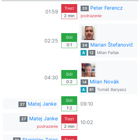
Peter Ferencz
Trest
20
01:59
2 min
podrazenie
Gól
02:25
Marian Štefanovič
0:1
24
A
12
Milan Paňak
Gól
04:30
Milan Novák
0:2
14
A
81
Tomáš Banyasz
Gól
Matej Janke
09:10
27
1:2
Matej Janke
27
Trest
10:02
podrazenie
2 min
Stanislav Zajac