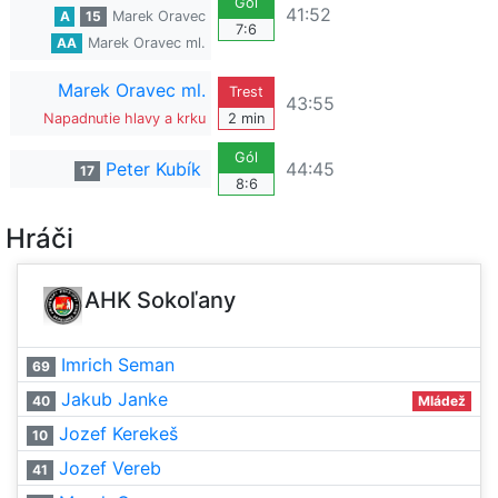
Gól
41:52
A
15
Marek Oravec
7:6
AA
Marek Oravec ml.
Marek Oravec ml.
Trest
43:55
Napadnutie hlavy a krku
2 min
Gól
Peter Kubík
44:45
17
8:6
Hráči
AHK Sokoľany
Imrich Seman
69
Jakub Janke
40
Mládež
Jozef Kerekeš
10
Jozef Vereb
41