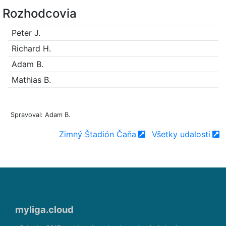
Rozhodcovia
Peter J.
Richard H.
Adam B.
Mathias B.
Spravoval: Adam B.
Zimný Štadión Čaňa
Všetky udalosti
myliga.cloud