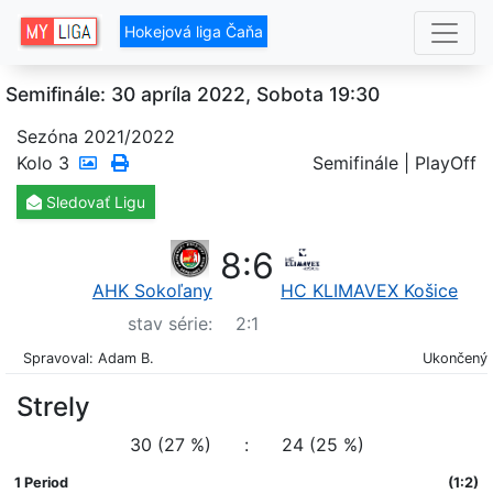
Hokejová liga Čaňa
Semifinále: 30 apríla 2022, Sobota 19:30
Sezóna 2021/2022
Kolo
3
Semifinále | PlayOff
Sledovať
Ligu
8
:
6
AHK Sokoľany
HC KLIMAVEX Košice
stav série:
2
:
1
Spravoval: Adam B.
Ukončený
Strely
30 (27 %)
:
24 (25 %)
1 Period
(1:2)