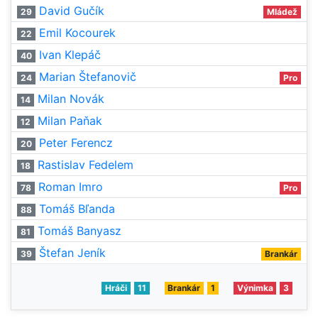
David Gučík
29
Mládež
Emil Kocourek
22
Ivan Klepáč
40
Marian Štefanovič
24
Pro
Milan Novák
14
Milan Paňak
12
Peter Ferencz
20
Rastislav Fedelem
18
Roman Imro
78
Pro
Tomáš Bľanda
88
Tomáš Banyasz
81
Štefan Jeník
39
Brankár
Hráči
11
Brankár
1
Výnimka
3