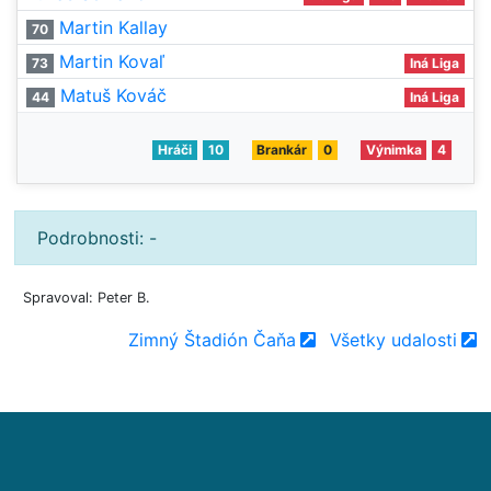
Martin Kallay
70
Martin Kovaľ
73
Iná Liga
Matuš Kováč
44
Iná Liga
Hráči
10
Brankár
0
Výnimka
4
Podrobnosti: -
Spravoval: Peter B.
Zimný Štadión Čaňa
Všetky udalosti