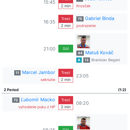
15:45
2 min
Krosček
Gabriel Binda
Trest
75
16:35
2 min
podrazenie
21:00
Gól
Matuš Kováč
44
A
13
Branislav Begani
Marcel Jambor
11
Trest
23:05
seknutie
2 min
2 Period
(1:2)
Ľubomír Macko
72
Trest
08:20
vyhodenie puku z HP
2 min
Gól