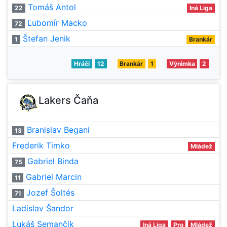
Tomáš Antol
22
Iná Liga
Ľubomír Macko
72
Štefan Jenik
1
Brankár
Hráči
12
Brankár
1
Výnimka
2
Lakers Čaňa
Branislav Begani
13
Frederik Timko
Mládež
Gabriel Binda
75
Gabriel Marcin
11
Jozef Šoltés
71
Ladislav Šandor
Lukáš Semančík
Iná Liga
Pro
Mládež