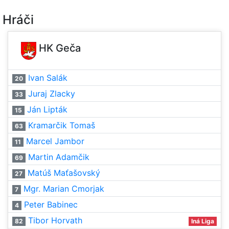
Hráči
HK Geča
Ivan Salák
20
Juraj Zlacky
33
Ján Lipták
15
Kramarčik Tomaš
63
Marcel Jambor
11
Martin Adamčik
69
Matúš Maťašovský
27
Mgr. Marian Cmorjak
7
Peter Babinec
4
Tibor Horvath
82
Iná Liga