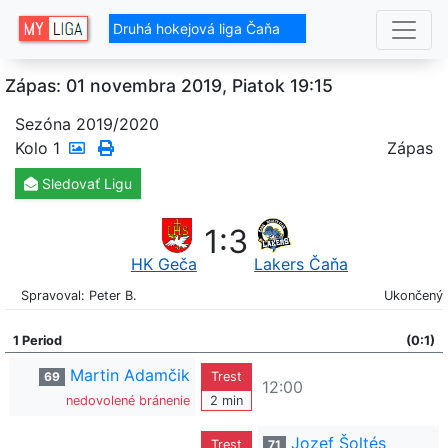
Druhá hokejová liga Čaňa
Zápas: 01 novembra 2019, Piatok 19:15
Sezóna 2019/2020
Kolo
1
Zápas
Sledovať
Ligu
1
:
3
HK Geča
Lakers Čaňa
Spravoval: Peter B.
Ukončený
1 Period
(0:1)
Martin Adamčik
69
Trest
12:00
nedovolené bránenie
2 min
Jozef Šoltés
Trest
71