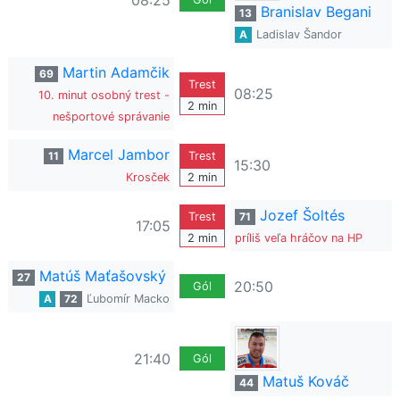
08:25
Branislav Begani
13
A
Ladislav Šandor
Martin Adamčik
69
Trest
08:25
10. minut osobný trest -
2 min
nešportové správanie
Marcel Jambor
11
Trest
15:30
Krosček
2 min
Jozef Šoltés
Trest
71
17:05
2 min
príliš veľa hráčov na HP
Matúš Maťašovský
27
20:50
Gól
A
72
Ľubomír Macko
21:40
Gól
Matuš Kováč
44