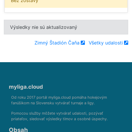
Bez zostavy
Výsledky nie sú aktualizovaný
Zimný Štadión Čaňa
Všetky udalosti
myliga.cloud
Od roku 2017 portál myliga.cloud pomáha hokejovým
fanúšikom na Slovensku vytvárať turnaje a ligy.
Pomocou služby môžete vytvárať udalosti, pozývať
priateľov, sledovať výsledky tímov a osobné úspechy.
Obsah