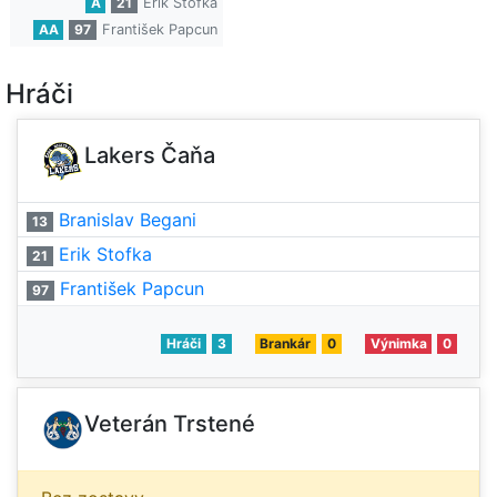
A
21
Erik Stofka
AA
97
František Papcun
Hráči
Lakers Čaňa
Branislav Begani
13
Erik Stofka
21
František Papcun
97
Hráči
3
Brankár
0
Výnimka
0
Veterán Trstené