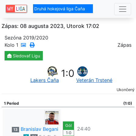
Druhá hokejová liga Čaňa
Zápas: 08 augusta 2023, Utorok 17:02
Sezóna 2019/2020
Kolo
1
Zápas
Sledovať
Ligu
1
:
0
Lakers Čaňa
Veterán Trstené
Ukončený
1 Period
(1:0)
Gól
24:40
Branislav Begani
13
1:0