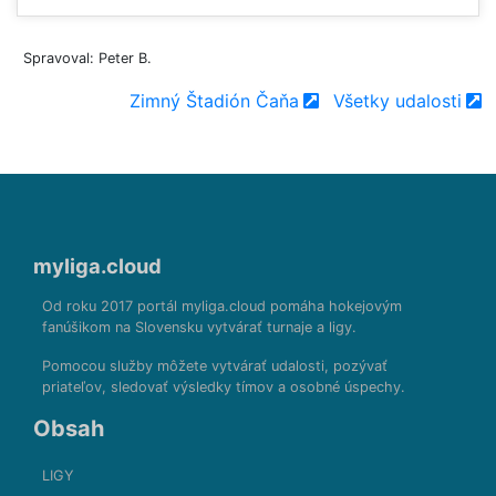
Spravoval: Peter B.
Zimný Štadión Čaňa
Všetky udalosti
myliga.cloud
Od roku 2017 portál myliga.cloud pomáha hokejovým
fanúšikom na Slovensku vytvárať turnaje a ligy.
Pomocou služby môžete vytvárať udalosti, pozývať
priateľov, sledovať výsledky tímov a osobné úspechy.
Obsah
LIGY