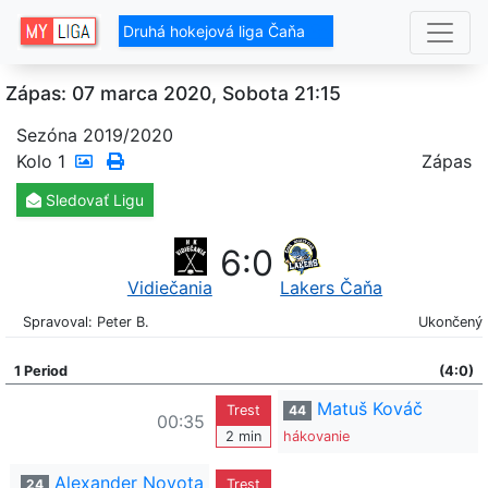
Druhá hokejová liga Čaňa
Zápas: 07 marca 2020, Sobota 21:15
Sezóna 2019/2020
Kolo
1
Zápas
Sledovať
Ligu
6
:
0
Vidiečania
Lakers Čaňa
Spravoval: Peter B.
Ukončený
1 Period
(4:0)
Matuš Kováč
Trest
44
00:35
2 min
hákovanie
Alexander Novota
24
Trest