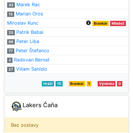
Marek Rac
43
Marian Oros
15
Miroslav Kunc
Brankár
Mládež
Patrik Babai
25
Peter Liba
66
Peter Štefanco
77
Radovan Bernat
3
Viliam Sanislo
27
Hráči
10
Brankár
1
Výnimka
0
Lakers Čaňa
Bez zostavy