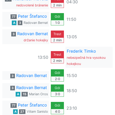
04:30
nedovolené bránenie
2 min
Peter Štefanco
77
Gól
11:50
A
3
Radovan Bernat
1:0
Radovan Bernat
3
Trest
13:05
držanie hokejky
2 min
Frederik Timko
Trest
13:50
nebezpečná hra vysokou
2 min
hokejkou
Gól
Radovan Bernat
15:50
3
2:0
Radovan Bernat
3
Gól
18:50
A
15
Marian Oros
3:0
Peter Štefanco
77
Gól
23:10
A
27
Viliam Sanislo
4:0