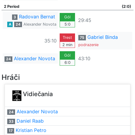
2 Period
(2:0)
Radovan Bernat
3
Gól
29:45
A
24
Alexander Novota
5:0
Gabriel Binda
Trest
75
35:10
2 min
podrazenie
Gól
Alexander Novota
43:10
24
6:0
Hráči
Vidiečania
Alexander Novota
24
Daniel Raab
33
Kristian Petro
17