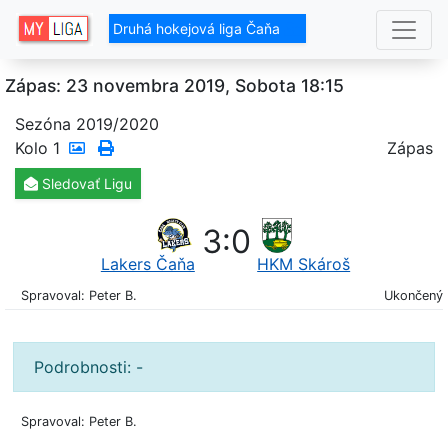
Druhá hokejová liga Čaňa
Zápas: 23 novembra 2019, Sobota 18:15
Sezóna 2019/2020
Kolo
1
Zápas
Sledovať
Ligu
3
:
0
Lakers Čaňa
HKM Skároš
Spravoval: Peter B.
Ukončený
Podrobnosti: -
Spravoval: Peter B.