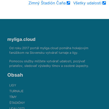
Zimný Štadión Čaňa
Všetky udalosti
myliga.cloud
Od roku 2017 portál myliga.cloud pomáha hokejovým
fanúšikom na Slovensku vytvárať turnaje a ligy.
Pomocou služby môžete vytvárať udalosti, pozývať
priateľov, sledovať výsledky tímov a osobné úspechy.
Obsah
LIGY
TURNAJE
TÍMY
ŠTADIÓNY
UDALOSTI