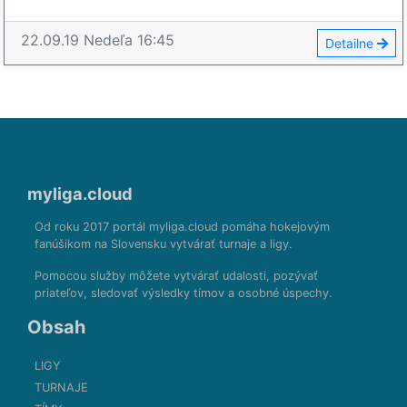
22.09.19
Nedeľa
16:45
Detailne
myliga.cloud
Od roku 2017 portál myliga.cloud pomáha hokejovým
fanúšikom na Slovensku vytvárať turnaje a ligy.
Pomocou služby môžete vytvárať udalosti, pozývať
priateľov, sledovať výsledky tímov a osobné úspechy.
Obsah
LIGY
TURNAJE