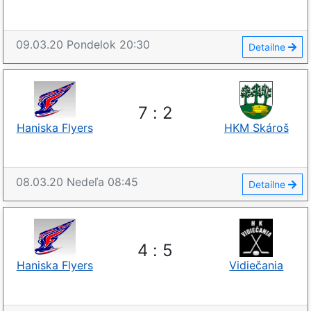
09.03.20
Pondelok
20:30
Detailne
7
:
2
Haniska Flyers
HKM Skároš
08.03.20
Nedeľa
08:45
Detailne
4
:
5
Haniska Flyers
Vidiečania