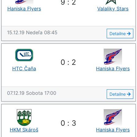
9
:
2
Haniska Flyers
Valaliky Stars
15.12.19
Nedeľa
08:45
Detailne
0
:
2
HTC Čaňa
Haniska Flyers
07.12.19
Sobota
17:00
Detailne
0
:
3
HKM Skároš
Haniska Flyers