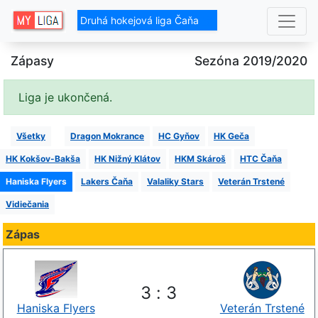
Druhá hokejová liga Čaňa
Zápasy
Sezóna 2019/2020
Liga je ukončená.
Všetky
Dragon Mokrance
HC Gyňov
HK Geča
HK Kokšov-Bakša
HK Nižný Klátov
HKM Skároš
HTC Čaňa
Haniska Flyers
Lakers Čaňa
Valaliky Stars
Veterán Trstené
Vidiečania
Zápas
3
:
3
Haniska Flyers
Veterán Trstené