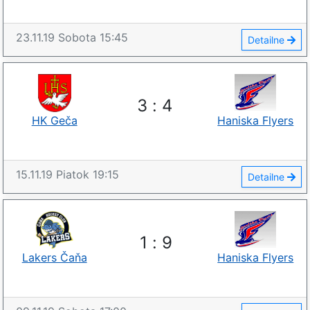
23.11.19
Sobota
15:45
Detailne
3
:
4
HK Geča
Haniska Flyers
15.11.19
Piatok
19:15
Detailne
1
:
9
Lakers Čaňa
Haniska Flyers