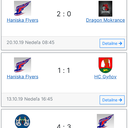
2
:
0
Haniska Flyers
Dragon Mokrance
20.10.19
Nedeľa
08:45
Detailne
1
:
1
Haniska Flyers
HC Gyňov
13.10.19
Nedeľa
16:45
Detailne
4
:
3