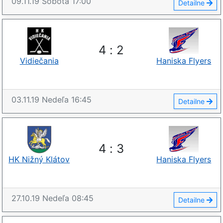
09.11.19
Sobota
17:00
Detailne
4
:
2
Vidiečania
Haniska Flyers
03.11.19
Nedeľa
16:45
Detailne
4
:
3
HK Nižný Klátov
Haniska Flyers
27.10.19
Nedeľa
08:45
Detailne