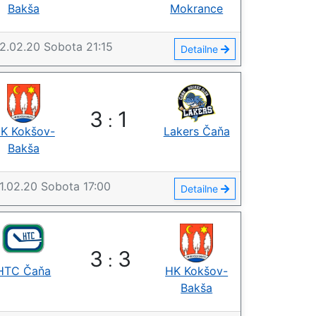
Bakša
Mokrance
2.02.20
Sobota
21:15
Detailne
3
1
:
K Kokšov-
Lakers Čaňa
Bakša
1.02.20
Sobota
17:00
Detailne
3
3
:
HTC Čaňa
HK Kokšov-
Bakša