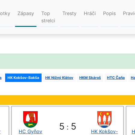
Fotky
Zápasy
Top
Tresty
Hráči
Popis
Pravi
strelci
a
HK Kokšov-Bakša
HK Nižný Klátov
HKM Skároš
HTC Čaňa
Ha
5
5
:
ý
HC Gyňov
HK Kokšov-
H