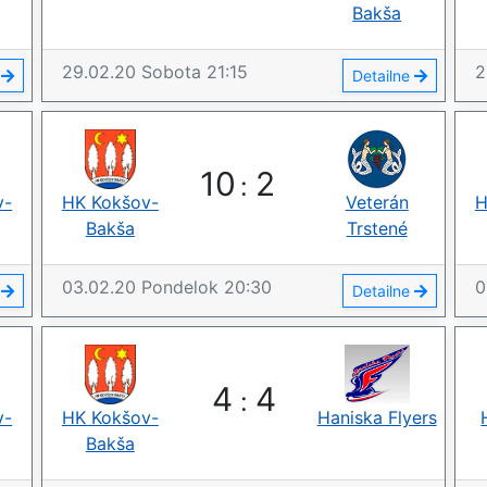
Bakša
29.02.20
Sobota
21:15
2
e
Detailne
10
2
:
v-
HK Kokšov-
Veterán
H
Bakša
Trstené
03.02.20
Pondelok
20:30
0
e
Detailne
4
4
:
v-
HK Kokšov-
Haniska Flyers
Bakša