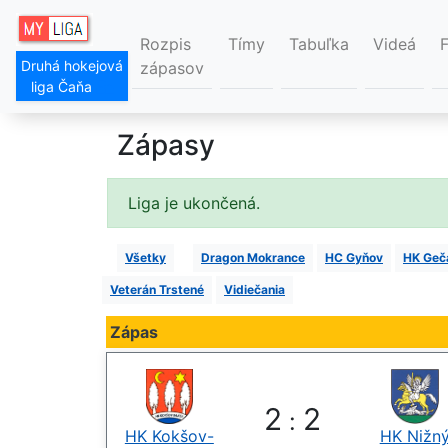
Rozpis
Tímy
Tabuľka
Videá
Druhá hokejová
zápasov
liga Čaňa
Zápasy
Liga je ukončená.
Všetky
Dragon Mokrance
HC Gyňov
HK Geč
Veterán Trstené
Vidiečania
Zápas
2
2
:
HK Kokšov-
HK Nižn