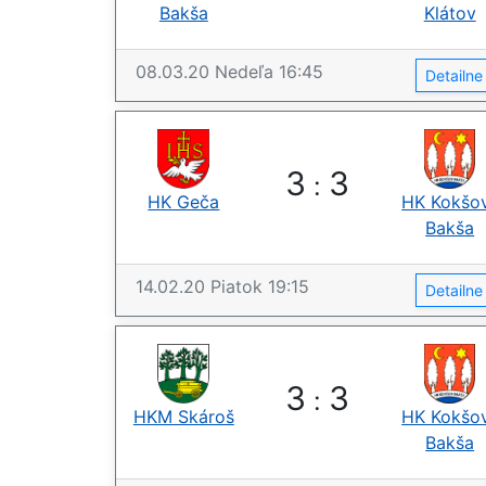
Bakša
Klátov
08.03.20
Nedeľa
16:45
Detailn
3
3
:
HK Geča
HK Kokšo
Bakša
14.02.20
Piatok
19:15
Detailn
3
3
:
HKM Skároš
HK Kokšo
Bakša