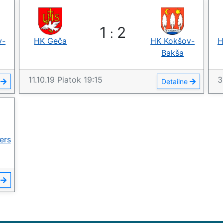
1
2
:
v-
HK Geča
HK Kokšov-
H
Bakša
11.10.19
Piatok
19:15
3
e
Detailne
ers
e