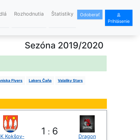
dlá
Rozhodnutia
Štatistiky
Odoberať
Prihlásenie
Sezóna 2019/2020
niska Flyers
Lakers Čaňa
Valaliky Stars
1
6
:
K Kokšov-
Dragon