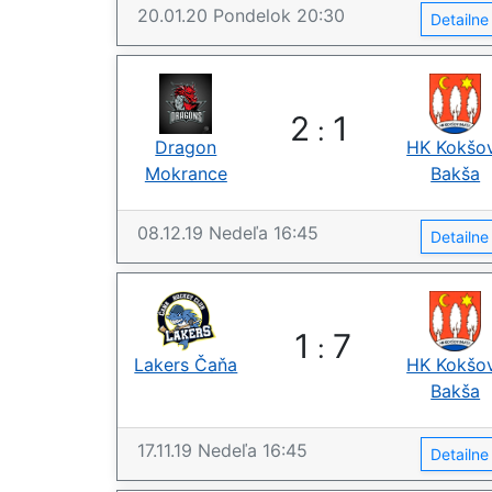
20.01.20
Pondelok
20:30
Detailn
2
1
:
Dragon
HK Kokšo
Mokrance
Bakša
08.12.19
Nedeľa
16:45
Detailn
1
7
:
Lakers Čaňa
HK Kokšo
Bakša
17.11.19
Nedeľa
16:45
Detailn