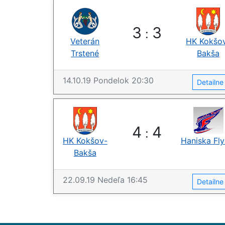
3
3
:
Veterán
HK Kokšo
Trstené
Bakša
14.10.19
Pondelok
20:30
Detailn
4
4
:
HK Kokšov-
Haniska Fly
Bakša
22.09.19
Nedeľa
16:45
Detailn