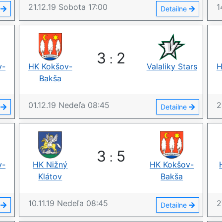
21.12.19
Sobota
17:00
1
e
Detailne
3
2
:
v-
HK Kokšov-
Valaliky Stars
H
Bakša
01.12.19
Nedeľa
08:45
2
e
Detailne
3
5
:
v-
HK Nižný
HK Kokšov-
Klátov
Bakša
10.11.19
Nedeľa
08:45
2
e
Detailne