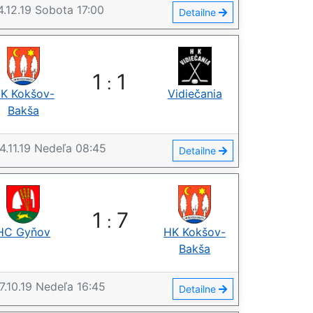
4.12.19
Sobota
17:00
Detailne
1
1
:
K Kokšov-
Vidiečania
Bakša
4.11.19
Nedeľa
08:45
Detailne
1
7
:
HC Gyňov
HK Kokšov-
Bakša
7.10.19
Nedeľa
16:45
Detailne