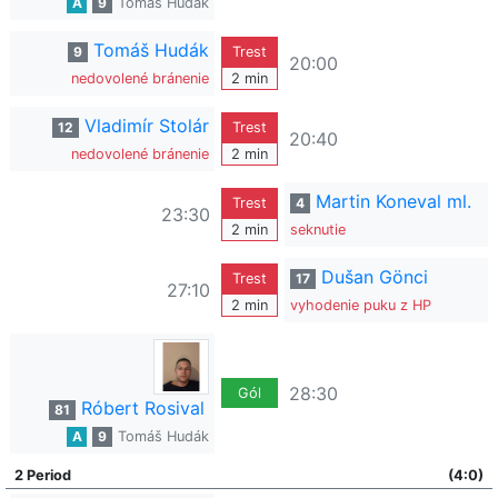
A
9
Tomáš Hudák
Tomáš Hudák
9
Trest
20:00
nedovolené bránenie
2 min
Vladimír Stolár
12
Trest
20:40
nedovolené bránenie
2 min
Martin Koneval ml.
Trest
4
23:30
2 min
seknutie
Dušan Gönci
Trest
17
27:10
2 min
vyhodenie puku z HP
28:30
Gól
Róbert Rosival
81
A
9
Tomáš Hudák
2 Period
(4:0)