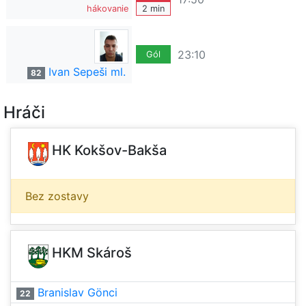
hákovanie
2 min
23:10
Gól
Ivan Sepeši ml.
82
Hráči
HK Kokšov-Bakša
Bez zostavy
HKM Skároš
Branislav Gönci
22