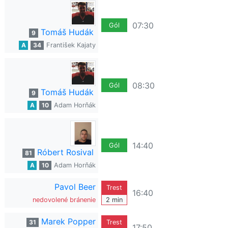
07:30
Gól
Tomáš Hudák
9
A
34
František Kajaty
08:30
Gól
Tomáš Hudák
9
A
10
Adam Horňák
14:40
Gól
Róbert Rosival
81
A
10
Adam Horňák
Pavol Beer
Trest
16:40
nedovolené bránenie
2 min
Marek Popper
31
Trest
17:50