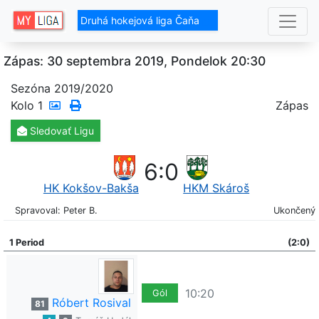
Druhá hokejová liga Čaňa
Zápas: 30 septembra 2019, Pondelok 20:30
Sezóna 2019/2020
Kolo
1
Zápas
Sledovať
Ligu
6
:
0
HK Kokšov-Bakša
HKM Skároš
Spravoval: Peter B.
Ukončený
1 Period
(2:0)
10:20
Gól
Róbert Rosival
81