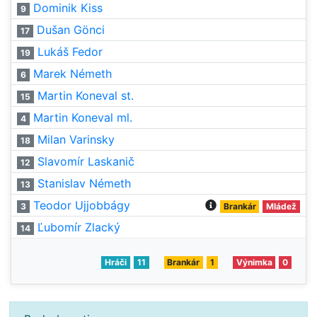
Dominik Kiss
9
Dušan Gönci
17
Lukáš Fedor
19
Marek Németh
6
Martin Koneval st.
15
Martin Koneval ml.
4
Milan Varinsky
18
Slavomír Laskanič
12
Stanislav Németh
13
Teodor Ujjobbágy
3
Brankár
Mládež
Ľubomír Zlacký
14
Hráči
11
Brankár
1
Výnimka
0