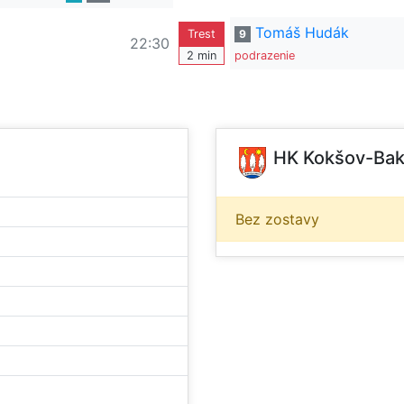
Tomáš Hudák
Trest
9
22:30
2 min
podrazenie
HK Kokšov-Ba
Bez zostavy