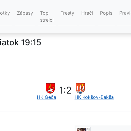
Fotky
Zápasy
Top
Tresty
Hráči
Popis
Pravi
strelci
iatok 19:15
1
:
2
HK Geča
HK Kokšov-Bakša