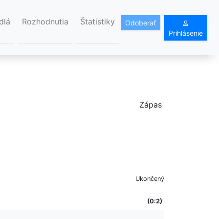
dlá
Rozhodnutia
Štatistiky
Odoberať
Prihlásenie
Zápas
Ukončený
(0:2)