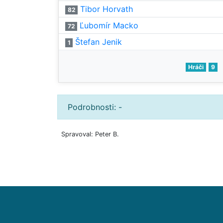
Tibor Horvath
82
Ľubomír Macko
72
Štefan Jenik
1
Hráči
9
Podrobnosti: -
Spravoval: Peter B.