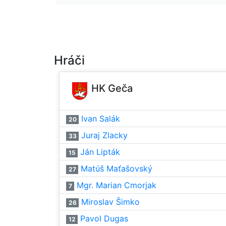
Hráči
HK Geča
Ivan Salák
20
Juraj Zlacky
33
Ján Lipták
15
Matúš Maťašovský
27
Mgr. Marian Cmorjak
7
Miroslav Šimko
26
Pavol Dugas
12