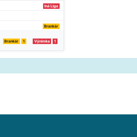
Iná Liga
Brankár
Brankár
1
Výnimka
1