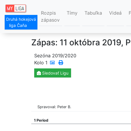
Rozpis
Tímy
Tabuľka
Videá
Druhá hokejová
zápasov
liga Čaňa
Zápas: 11 októbra 2019, P
Sezóna 2019/2020
Kolo
1
Sledovať
Ligu
Spravoval: Peter B.
1 Period