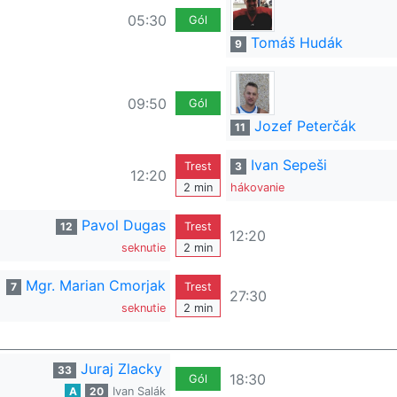
05:30
Gól
Tomáš Hudák
9
09:50
Gól
Jozef Peterčák
11
Ivan Sepeši
Trest
3
12:20
2 min
hákovanie
Pavol Dugas
12
Trest
12:20
seknutie
2 min
Mgr. Marian Cmorjak
7
Trest
27:30
seknutie
2 min
Juraj Zlacky
33
18:30
Gól
A
20
Ivan Salák