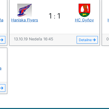
1
1
:
ňa
Haniska Flyers
HC Gyňov
13.10.19
Nedeľa
16:45
0
e
Detailne
a
e