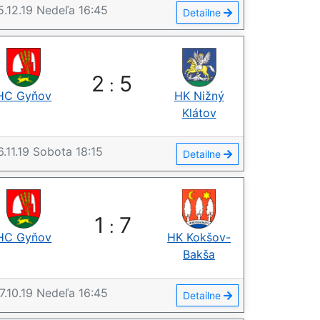
5.12.19
Nedeľa
16:45
Detailne
2
5
:
HC Gyňov
HK Nižný
Klátov
6.11.19
Sobota
18:15
Detailne
1
7
:
HC Gyňov
HK Kokšov-
Bakša
7.10.19
Nedeľa
16:45
Detailne