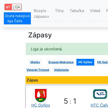
Rozpis
Tímy
Tabuľka
Videá
Druhá hokejová
zápasov
liga Čaňa
Zápasy
Liga je ukončená.
Všetky
Dragon Mokrance
HC Gyňov
HK Geč
Veterán Trstené
Vidiečania
Zápas
5
1
:
HC Gyňov
HTC Čaň