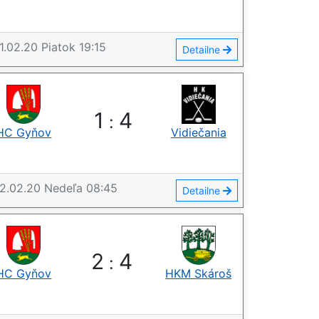
1.02.20
Piatok
19:15
Detailne
1
4
:
HC Gyňov
Vidiečania
2.02.20
Nedeľa
08:45
Detailne
2
4
:
HC Gyňov
HKM Skároš