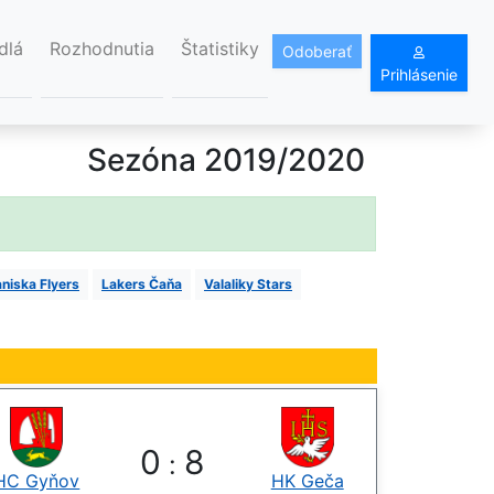
dlá
Rozhodnutia
Štatistiky
Odoberať
Prihlásenie
Sezóna 2019/2020
niska Flyers
Lakers Čaňa
Valaliky Stars
0
8
:
HC Gyňov
HK Geča