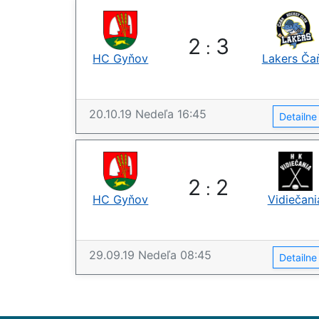
2
3
:
HC Gyňov
Lakers Ča
20.10.19
Nedeľa
16:45
Detailn
2
2
:
HC Gyňov
Vidiečani
29.09.19
Nedeľa
08:45
Detailn