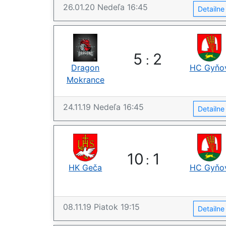
26.01.20
Nedeľa
16:45
Detailn
5
2
:
Dragon
HC Gyňo
Mokrance
24.11.19
Nedeľa
16:45
Detailn
10
1
:
HK Geča
HC Gyňo
08.11.19
Piatok
19:15
Detailn