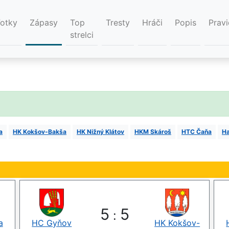
Fotky
Zápasy
Top
Tresty
Hráči
Popis
Pravi
strelci
a
HK Kokšov-Bakša
HK Nižný Klátov
HKM Skároš
HTC Čaňa
Ha
5
5
:
a
HC Gyňov
HK Kokšov-