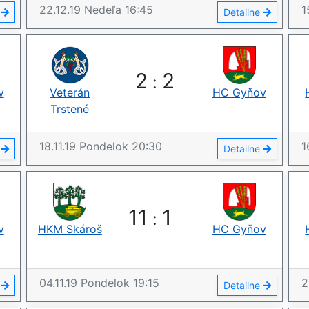
22.12.19
Nedeľa
16:45
1
e
Detailne
2
2
:
v
Veterán
HC Gyňov
Trstené
18.11.19
Pondelok
20:30
1
e
Detailne
11
1
:
v
HKM Skároš
HC Gyňov
04.11.19
Pondelok
19:15
2
e
Detailne