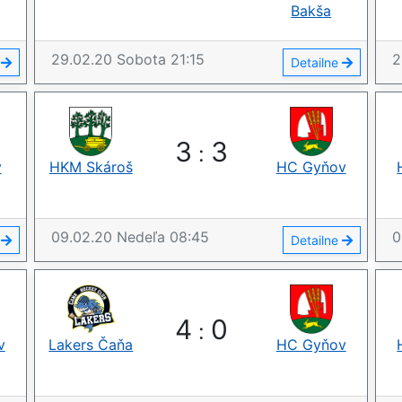
Bakša
29.02.20
Sobota
21:15
2
e
Detailne
3
3
:
ý
HKM Skároš
HC Gyňov
09.02.20
Nedeľa
08:45
0
e
Detailne
4
0
:
v
Lakers Čaňa
HC Gyňov