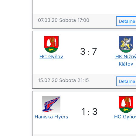
07.03.20
Sobota
17:00
Detailn
3
7
:
HC Gyňov
HK Nižn
Klátov
15.02.20
Sobota
21:15
Detailn
1
3
:
Haniska Flyers
HC Gyňo