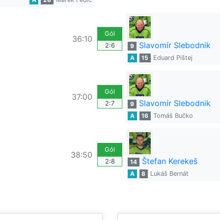
Gól
36:10
Slavomír Slebodnik
2:6
9
A
15
Eduard Pištej
Gól
37:00
Slavomír Slebodnik
2:7
9
A
16
Tomáš Bučko
Gól
38:50
Štefan Kerekeš
2:8
14
A
8
Lukáš Bernát