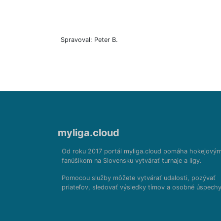
Spravoval: Peter B.
myliga.cloud
Od roku 2017 portál myliga.cloud pomáha hokejový
fanúšikom na Slovensku vytvárať turnaje a ligy.
Pomocou služby môžete vytvárať udalosti, pozývať
priateľov, sledovať výsledky tímov a osobné úspechy