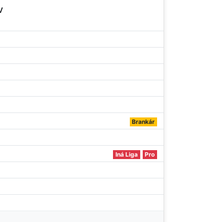
v
Brankár
Iná Liga
Pro