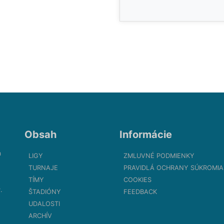
Obsah
Informácie
m
LIGY
ZMLUVNÉ PODMIENKY
TURNAJE
PRAVIDLÁ OCHRANY SÚKROMIA
TÍMY
COOKIES
.
ŠTADIÓNY
FEEDBACK
UDALOSTI
ARCHÍV