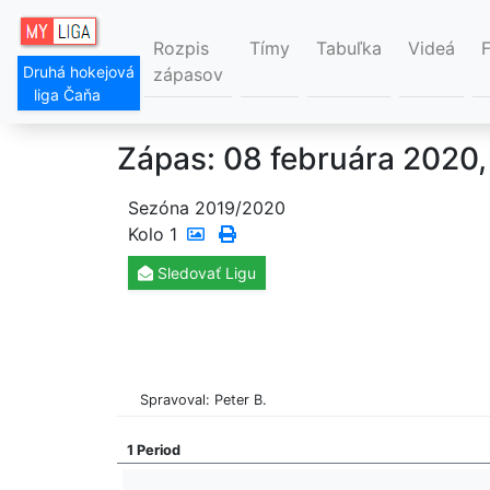
Rozpis
Tímy
Tabuľka
Videá
Druhá hokejová
zápasov
liga Čaňa
Zápas: 08 februára 2020,
Sezóna 2019/2020
Kolo
1
Sledovať
Ligu
Spravoval: Peter B.
1 Period