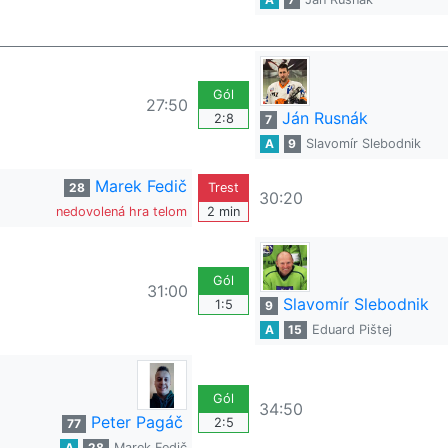
Gól
27:50
Ján Rusnák
2:8
7
A
9
Slavomír Slebodnik
Marek Fedič
28
Trest
30:20
nedovolená hra telom
2 min
Gól
31:00
Slavomír Slebodnik
1:5
9
A
15
Eduard Pištej
Gól
34:50
Peter Pagáč
2:5
77
A
28
Marek Fedič