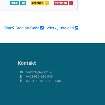
Hráči
10
Brankár
1
Výnimka
1
Zimný Štadión Čaňa
Všetky udalosti
Kontakt
contact@myliga.sk
+421 950 880 936
MYLIGA NA FACEBOOKU