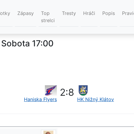
Fotky
Zápasy
Top
Tresty
Hráči
Popis
Pravi
strelci
 Sobota 17:00
2
:
8
Haniska Flyers
HK Nižný Klátov