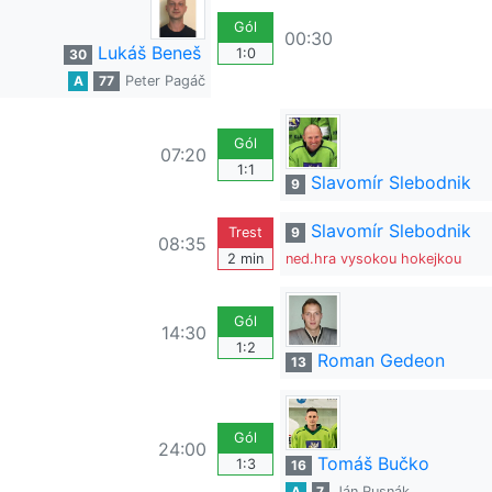
Gól
00:30
Lukáš Beneš
1:0
30
A
77
Peter Pagáč
Gól
07:20
1:1
Slavomír Slebodnik
9
Slavomír Slebodnik
Trest
9
08:35
2 min
ned.hra vysokou hokejkou
Gól
14:30
1:2
Roman Gedeon
13
Gól
24:00
Tomáš Bučko
1:3
16
A
7
Ján Rusnák