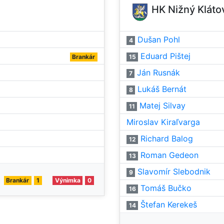
HK Nižný Kláto
Dušan Pohl
4
Eduard Pištej
Brankár
15
Ján Rusnák
7
Lukáš Bernát
8
Matej Silvay
11
Miroslav Kiraľvarga
Richard Balog
12
Roman Gedeon
13
Slavomír Slebodnik
9
Brankár
1
Výnimka
0
Tomáš Bučko
16
Štefan Kerekeš
14