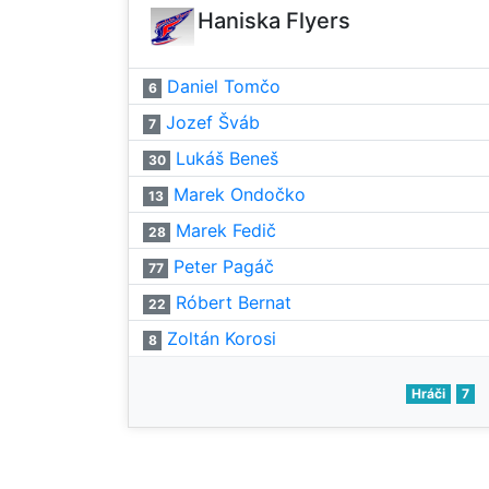
Haniska Flyers
Daniel Tomčo
6
Jozef Šváb
7
Lukáš Beneš
30
Marek Ondočko
13
Marek Fedič
28
Peter Pagáč
77
Róbert Bernat
22
Zoltán Korosi
8
Hráči
7