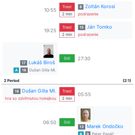
Zoltán Korosi
Trest
8
10:55
2 min
podrazenie
Ján Tomko
Trest
15
19:25
2 min
podrazenie
27:30
Gól
Lukáš Biroš
17
A
18
Dušan Gilla Ml.
2 Period
(2:1)
Dušan Gilla Ml.
18
Trest
05:55
hra so zdvihnutou hokejkou
2 min
06:50
Gól
Marek Ondočko
13
A
9
Peter Pagáč