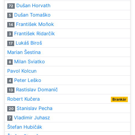
Dušan Horvath
72
Dušan Tomaško
5
František Moňok
14
František Ridarčík
3
Lukáš Biroš
17
Marian Šestina
Milan Sviatko
8
Pavol Kolcun
Peter Leško
4
Rastislav Domanič
13
Robert Kučera
Brankár
Stanislav Pecha
20
Vladimir Juhasz
7
Štefan Hubičák