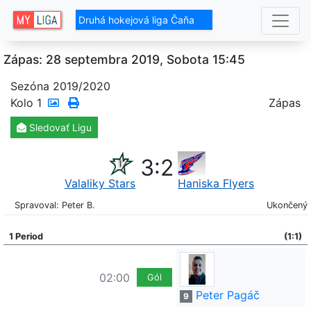
Druhá hokejová liga Čaňa
Zápas: 28 septembra 2019, Sobota 15:45
Sezóna 2019/2020
Kolo
1
Zápas
Sledovať
Ligu
3
:
2
Valaliky Stars
Haniska Flyers
Spravoval: Peter B.
Ukončený
1 Period
(1:1)
02:00
Gól
Peter Pagáč
9