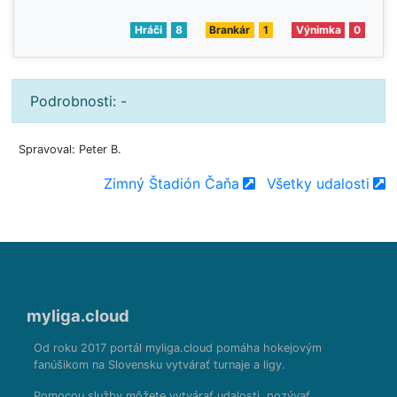
Hráči
8
Brankár
1
Výnimka
0
Podrobnosti: -
Spravoval: Peter B.
Zimný Štadión Čaňa
Všetky udalosti
myliga.cloud
Od roku 2017 portál myliga.cloud pomáha hokejovým
fanúšikom na Slovensku vytvárať turnaje a ligy.
Pomocou služby môžete vytvárať udalosti, pozývať