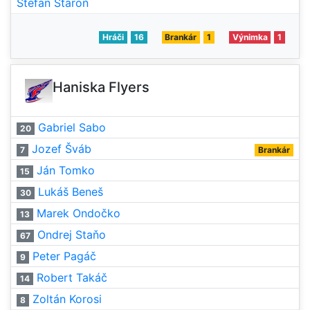
Štefan Staroň
Hráči
16
Brankár
1
Výnimka
1
Haniska Flyers
Gabriel Sabo
20
Jozef Šváb
7
Brankár
Ján Tomko
15
Lukáš Beneš
30
Marek Ondočko
13
Ondrej Staňo
67
Peter Pagáč
9
Robert Takáč
14
Zoltán Korosi
8