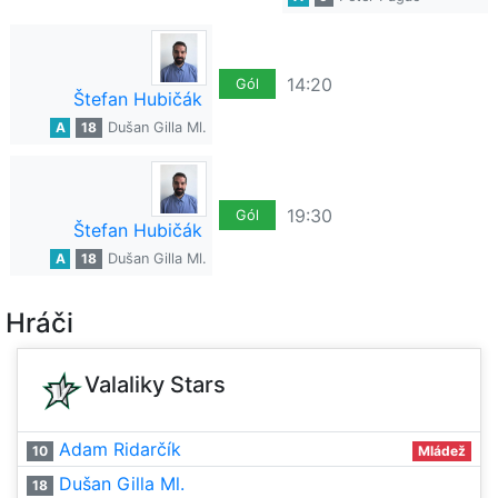
14:20
Gól
Štefan Hubičák
A
18
Dušan Gilla Ml.
19:30
Gól
Štefan Hubičák
A
18
Dušan Gilla Ml.
Hráči
Valaliky Stars
Adam Ridarčík
10
Mládež
Dušan Gilla Ml.
18