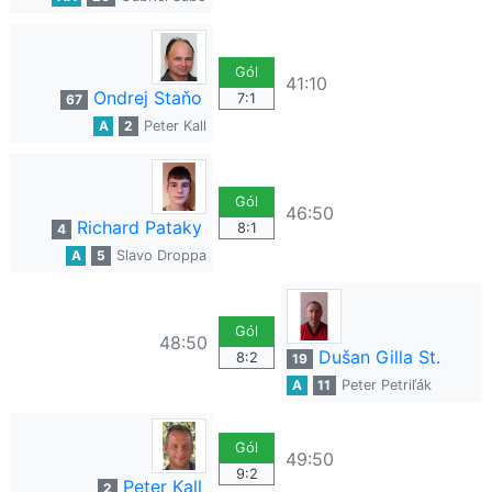
Gól
41:10
Ondrej Staňo
7:1
67
A
2
Peter Kall
Gól
46:50
Richard Pataky
8:1
4
A
5
Slavo Droppa
Gól
48:50
Dušan Gilla St.
8:2
19
A
11
Peter Petriľák
Gól
49:50
9:2
Peter Kall
2