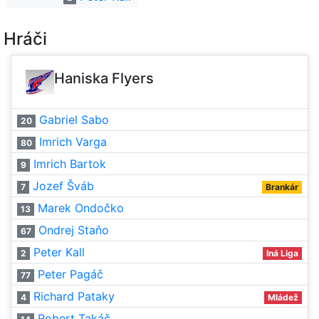
Hráči
Haniska Flyers
Gabriel Sabo
20
Imrich Varga
80
Imrich Bartok
9
Jozef Šváb
7
Brankár
Marek Ondočko
13
Ondrej Staňo
67
Peter Kall
2
Iná Liga
Peter Pagáč
77
Richard Pataky
4
Mládež
Robert Takáč