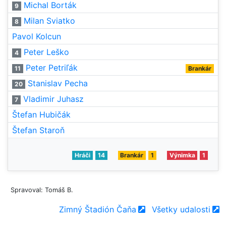
Michal Borták
9
Milan Sviatko
8
Pavol Kolcun
Peter Leško
4
Peter Petriľák
11
Brankár
Stanislav Pecha
20
Vladimir Juhasz
7
Štefan Hubičák
Štefan Staroň
Hráči
14
Brankár
1
Výnimka
1
Spravoval: Tomáš B.
Zimný Štadión Čaňa
Všetky udalosti