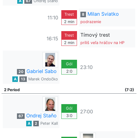
A
67
Ondrej Staňo
Milan Sviatko
Trest
8
11:10
2 min
podrazenie
Tímový trest
Trest
16:15
2 min
príliš veľa hráčov na HP
Gól
23:10
Gabriel Sabo
2:0
20
A
13
Marek Ondočko
2 Period
(7:2)
Gól
27:00
Ondrej Staňo
3:0
67
A
2
Peter Kall