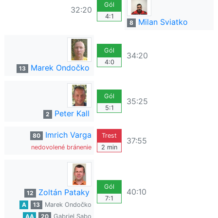
Gól
32:20
4:1
Milan Sviatko
8
Gól
34:20
4:0
Marek Ondočko
13
Gól
35:25
5:1
Peter Kall
2
Imrich Varga
80
Trest
37:55
nedovolené bránenie
2 min
Gól
40:10
Zoltán Pataky
12
7:1
A
13
Marek Ondočko
AA
20
Gabriel Sabo