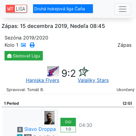
Druhá hokejová liga Čaňa
Zápas: 15 decembra 2019, Nedeľa 08:45
Sezóna 2019/2020
Kolo
1
Zápas
Sledovať
Ligu
9
:
2
Haniska Flyers
Valaliky Stars
Spravoval: Tomáš B.
Ukončený
1 Period
(2:0)
Gól
04:30
Slavo Droppa
1:0
5