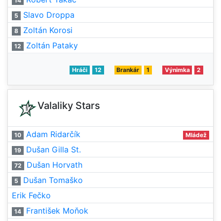
14
Slavo Droppa
5
Zoltán Korosi
8
Zoltán Pataky
12
Hráči
12
Brankár
1
Výnimka
2
Valaliky Stars
Adam Ridarčík
10
Mládež
Dušan Gilla St.
19
Dušan Horvath
72
Dušan Tomaško
5
Erik Fečko
František Moňok
14