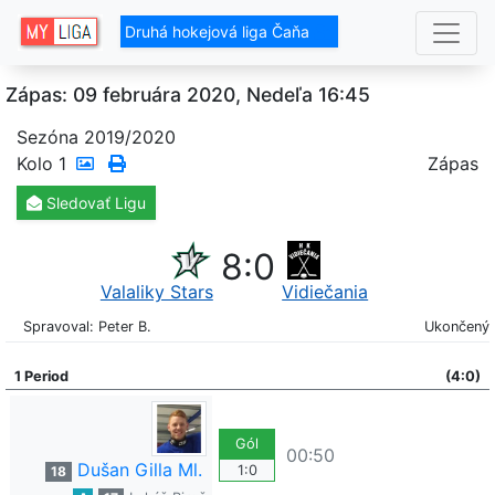
Druhá hokejová liga Čaňa
Zápas: 09 februára 2020, Nedeľa 16:45
Sezóna 2019/2020
Kolo
1
Zápas
Sledovať
Ligu
8
:
0
Valaliky Stars
Vidiečania
Spravoval: Peter B.
Ukončený
1 Period
(4:0)
Gól
00:50
Dušan Gilla Ml.
1:0
18