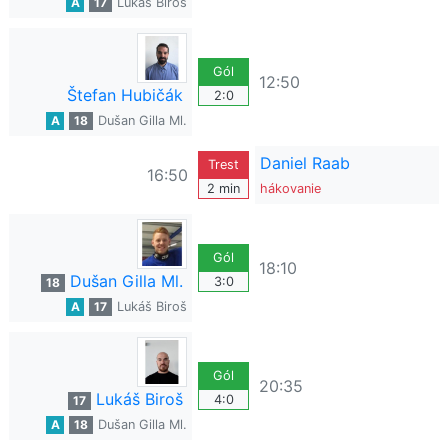
A
17
Lukáš Biroš
Gól
12:50
Štefan Hubičák
2:0
A
18
Dušan Gilla Ml.
Daniel Raab
Trest
16:50
2 min
hákovanie
Gól
18:10
Dušan Gilla Ml.
3:0
18
A
17
Lukáš Biroš
Gól
20:35
Lukáš Biroš
4:0
17
A
18
Dušan Gilla Ml.