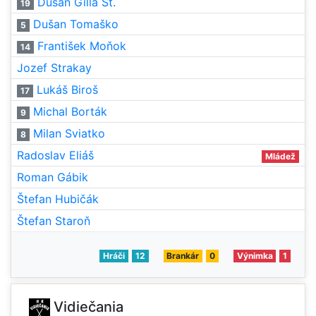
Dušan Gilla St.
19
Dušan Tomaško
5
František Moňok
14
Jozef Strakay
Lukáš Biroš
17
Michal Borták
9
Milan Sviatko
8
Radoslav Eliáš
Mládež
Roman Gábik
Štefan Hubičák
Štefan Staroň
Hráči
12
Brankár
0
Výnimka
1
Vidiečania