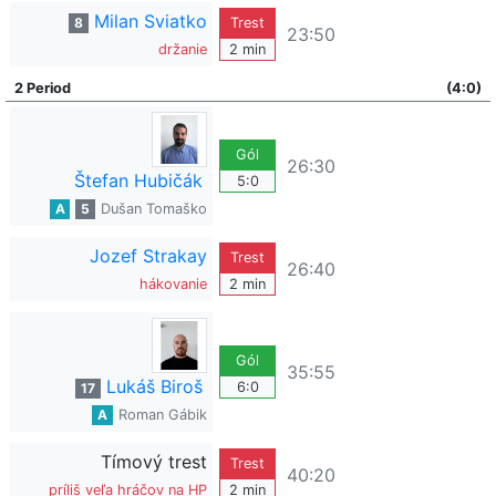
Milan Sviatko
8
Trest
23:50
držanie
2 min
2 Period
(4:0)
Gól
26:30
Štefan Hubičák
5:0
A
5
Dušan Tomaško
Jozef Strakay
Trest
26:40
hákovanie
2 min
Gól
35:55
Lukáš Biroš
6:0
17
A
Roman Gábik
Tímový trest
Trest
40:20
príliš veľa hráčov na HP
2 min