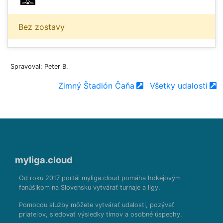
Bez zostavy
Spravoval: Peter B.
Zimný Štadión Čaňa
Všetky udalosti
myliga.cloud
Od roku 2017 portál myliga.cloud pomáha hokejovým
fanúšikom na Slovensku vytvárať turnaje a ligy.
Pomocou služby môžete vytvárať udalosti, pozývať
priateľov, sledovať výsledky tímov a osobné úspechy.