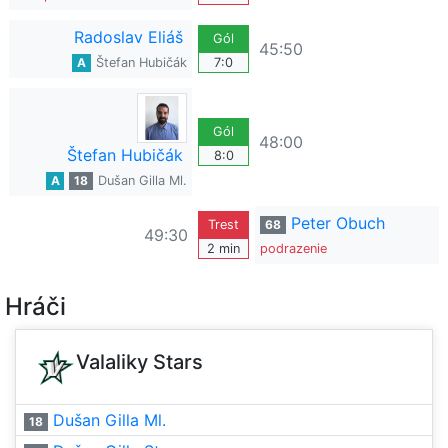
Radoslav Eliáš
Gól
45:50
A
Štefan Hubičák
7:0
Gól
48:00
Štefan Hubičák
8:0
A
18
Dušan Gilla Ml.
Peter Obuch
Trest
68
49:30
2 min
podrazenie
Hráči
Valaliky Stars
Dušan Gilla Ml.
18