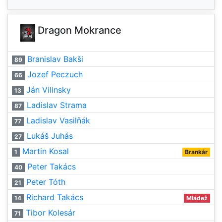
Dragon Mokrance
Branislav Bakši
89
Jozef Peczuch
66
Ján Vilinsky
13
Ladislav Strama
87
Ladislav Vasilňák
77
Lukáš Juhás
27
Martin Kosal
1
Brankár
Peter Takács
40
Peter Tóth
21
Richard Takács
14
Mládež
Tibor Kolesár
71