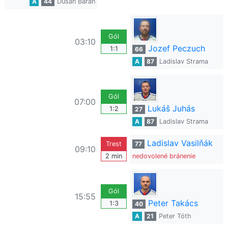
A
44
Dušan Baran
Gól
03:10
Jozef Peczuch
1:1
66
A
87
Ladislav Strama
Gól
07:00
Lukáš Juhás
1:2
27
A
87
Ladislav Strama
Ladislav Vasilňák
Trest
77
09:10
2 min
nedovolené bránenie
Gól
15:55
Peter Takács
1:3
40
A
21
Peter Tóth