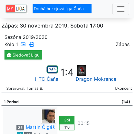
Druhá hokejová liga Čaňa
Zápas: 30 novembra 2019, Sobota 17:00
Sezóna 2019/2020
Kolo
1
Zápas
Sledovať
Ligu
1
:
4
HTC Čaňa
Dragon Mokrance
Spravoval: Tomáš B.
Ukončený
1 Period
(1:4)
Gól
00:15
Martin Čigáš
1:0
25