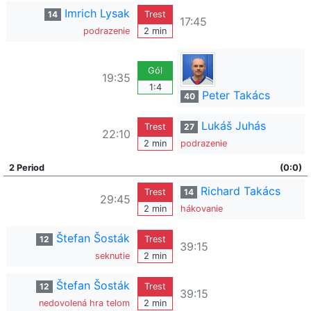
Imrich Lysak
14
Trest
17:45
podrazenie
2 min
Gól
19:35
1:4
Peter Takács
40
Lukáš Juhás
Trest
27
22:10
2 min
podrazenie
2 Period
(0:0)
Richard Takács
Trest
14
29:45
2 min
hákovanie
Štefan Šosták
12
Trest
39:15
seknutie
2 min
Štefan Šosták
12
Trest
39:15
nedovolená hra telom
2 min