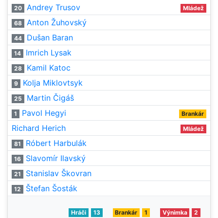
Andrey Trusov
20
Mládež
Anton Žuhovský
68
Dušan Baran
44
Imrich Lysak
14
Kamil Katoc
28
Kolja Miklovtsyk
9
Martin Čigáš
25
Pavol Hegyi
1
Brankár
Richard Herich
Mládež
Róbert Harbulák
81
Slavomír Ilavský
16
Stanislav Škovran
21
Štefan Šosták
12
Hráči
13
Brankár
1
Výnimka
2