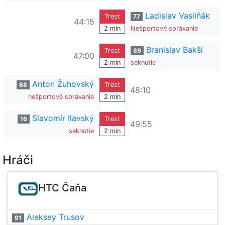
Ladislav Vasilňák
Trest
77
44:15
2 min
Nešportové správanie
Branislav Bakši
Trest
89
47:00
2 min
seknutie
Anton Žuhovský
68
Trest
48:10
nešportové správanie
2 min
Slavomír Ilavský
16
Trest
49:55
seknutie
2 min
Hráči
HTC Čaňa
Aleksey Trusov
91