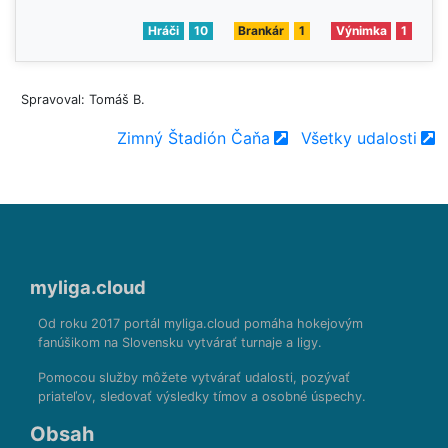
Hráči
10
Brankár
1
Výnimka
1
Spravoval: Tomáš B.
Zimný Štadión Čaňa
Všetky udalosti
myliga.cloud
Od roku 2017 portál myliga.cloud pomáha hokejovým
fanúšikom na Slovensku vytvárať turnaje a ligy.
Pomocou služby môžete vytvárať udalosti, pozývať
priateľov, sledovať výsledky tímov a osobné úspechy.
Obsah