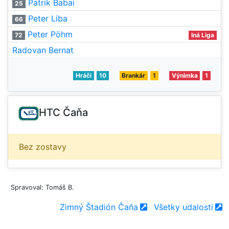
Patrik Babai
25
Peter Liba
66
Peter Pöhm
72
Iná Liga
Radovan Bernat
Hráči
10
Brankár
1
Výnimka
1
HTC Čaňa
Bez zostavy
Spravoval: Tomáš B.
Zimný Štadión Čaňa
Všetky udalosti