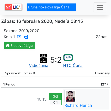
Druhá hokejová liga Čaňa
Zápas: 16 februára 2020, Nedeľa 08:45
Sezóna 2019/2020
Kolo
1
Zápas
Sledovať
Ligu
5
:
2
Vidiečania
HTC Čaňa
Spravoval: Tomáš B.
Ukončený
1 Period
(2:1)
Gól
10:15
0:1
Richard Herich