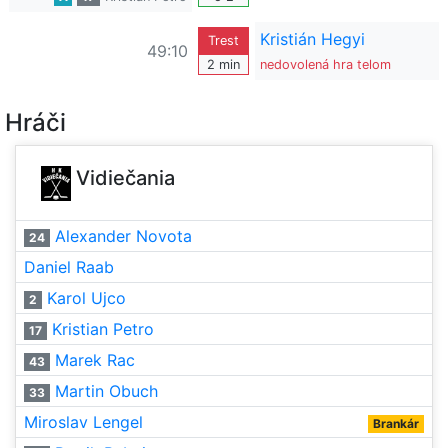
Kristián Hegyi
Trest
49:10
2 min
nedovolená hra telom
Hráči
Vidiečania
Alexander Novota
24
Daniel Raab
Karol Ujco
2
Kristian Petro
17
Marek Rac
43
Martin Obuch
33
Miroslav Lengel
Brankár