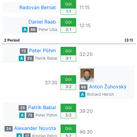
Gól
Radovan Bernat
11:15
1:1
Daniel Raab
Gól
12:15
A
66
Peter Liba
2:1
2 Period
(3:1)
Peter Pöhm
72
Gól
32:20
A
25
Patrik Babai
3:1
Gól
37:30
Anton Žuhovský
3:2
68
A
Richard Herich
Patrik Babai
25
Gól
39:20
A
72
Peter Pöhm
5:2
Alexander Novota
24
Gól
46:30
A
17
Kristian Petro
5:2