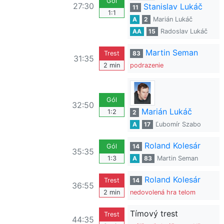
Gól
27:30
Stanislav Lukáč
11
1:1
A
2
Marián Lukáč
AA
15
Radoslav Lukáč
Martin Seman
Trest
83
31:35
2 min
podrazenie
Gól
32:50
Marián Lukáč
1:2
2
A
17
Ľubomír Szabo
Roland Kolesár
Gól
14
35:35
1:3
A
83
Martin Seman
Roland Kolesár
Trest
14
36:55
2 min
nedovolená hra telom
Tímový trest
Trest
44:35