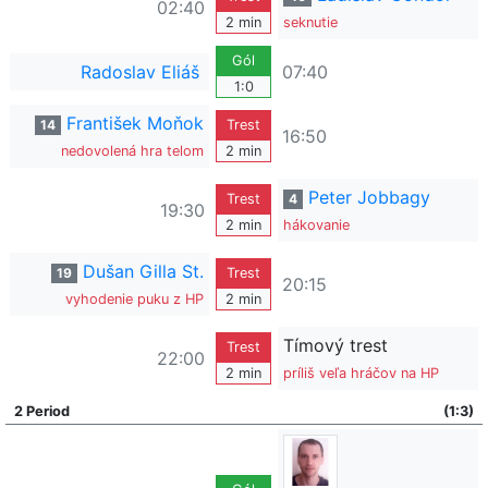
02:40
2 min
seknutie
Gól
Radoslav Eliáš
07:40
1:0
František Moňok
14
Trest
16:50
nedovolená hra telom
2 min
Peter Jobbagy
Trest
4
19:30
2 min
hákovanie
Dušan Gilla St.
19
Trest
20:15
vyhodenie puku z HP
2 min
Tímový trest
Trest
22:00
2 min
príliš veľa hráčov na HP
2 Period
(1:3)