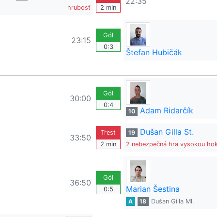
22:35
hrubosť
2 min
Gól
23:15
0:3
Štefan Hubičák
Gól
30:00
0:4
Adam Ridarčík
10
Dušan Gilla St.
Trest
19
33:50
2 min
2 nebezpečná hra vysokou ho
Gól
36:50
Marian Šestina
0:5
A
18
Dušan Gilla Ml.