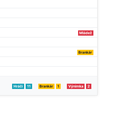
Mládež
Brankár
Hráči
11
Brankár
1
Výnimka
2