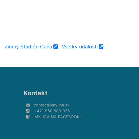
Zimný Štadión Čaňa
Všetky udalosti
Kontakt
contact@myliga.sk
+421 950 880 936
MYLIGA NA FACEBOOKU