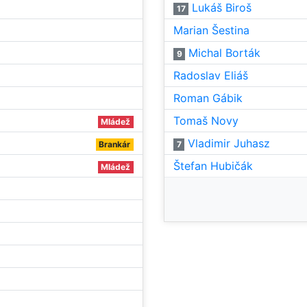
Lukáš Biroš
17
Marian Šestina
Michal Borták
9
Radoslav Eliáš
Roman Gábik
Tomaš Novy
Mládež
Vladimir Juhasz
Brankár
7
Štefan Hubičák
Mládež