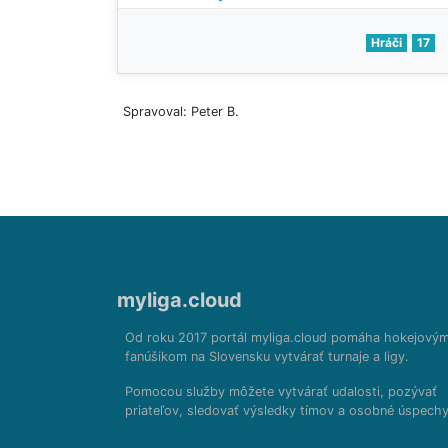
Hráči
17
Spravoval: Peter B.
myliga.cloud
Od roku 2017 portál myliga.cloud pomáha hokejový
fanúšikom na Slovensku vytvárať turnaje a ligy.
Pomocou služby môžete vytvárať udalosti, pozývať
priateľov, sledovať výsledky tímov a osobné úspechy