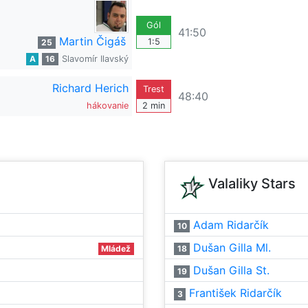
Gól
41:50
Martin Čigáš
1:5
25
A
16
Slavomír Ilavský
Richard Herich
Trest
48:40
hákovanie
2 min
Valaliky Stars
Adam Ridarčík
10
Dušan Gilla Ml.
Mládež
18
Dušan Gilla St.
19
František Ridarčík
3