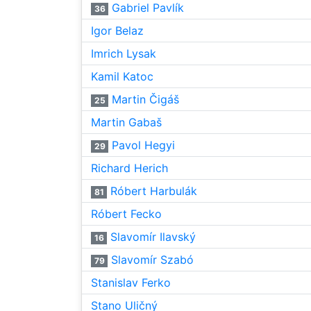
Gabriel Pavlík
36
Igor Belaz
Imrich Lysak
Kamil Katoc
Martin Čigáš
25
Martin Gabaš
Pavol Hegyi
29
Richard Herich
Róbert Harbulák
81
Róbert Fecko
Slavomír Ilavský
16
Slavomír Szabó
79
Stanislav Ferko
Stano Uličný