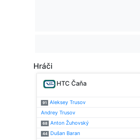
Hráči
HTC Čaňa
Aleksey Trusov
91
Andrey Trusov
Anton Žuhovský
68
Dušan Baran
44