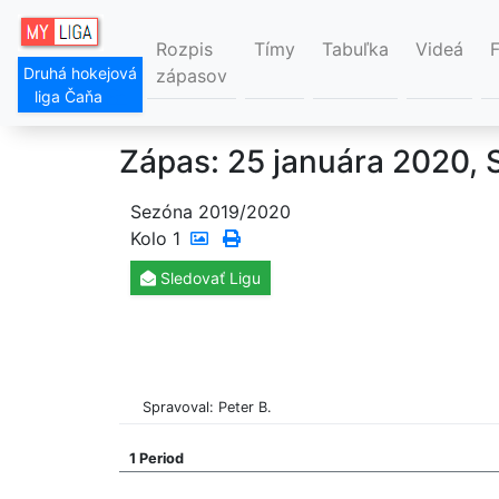
Rozpis
Tímy
Tabuľka
Videá
Druhá hokejová
zápasov
liga Čaňa
Zápas: 25 januára 2020, 
Sezóna 2019/2020
Kolo
1
Sledovať
Ligu
Spravoval: Peter B.
1 Period