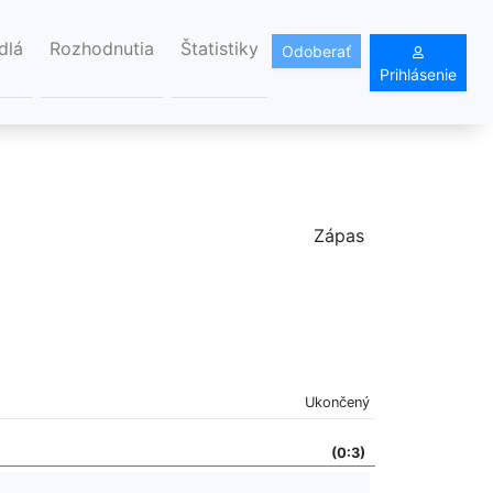
dlá
Rozhodnutia
Štatistiky
Odoberať
Prihlásenie
Zápas
Ukončený
(0:3)