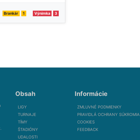
Brankár
1
Výnimka
3
Obsah
Informácie
m
LIGY
ZMLUVNÉ PODMIENKY
TURNAJE
PRAVIDLÁ OCHRANY SÚKROMIA
TÍMY
COOKIES
.
ŠTADIÓNY
FEEDBACK
UDALOSTI