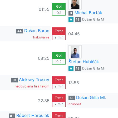
Gól
01:55
Michal Borták
0:1
9
A
18
Dušan Gilla Ml.
Dušan Baran
44
Trest
04:45
hákovanie
2 min
Gól
08:25
Štefan Hubičák
0:2
A
18
Dušan Gilla Ml.
Aleksey Trusov
91
Trest
13:55
nedovolená hra telom
2 min
Dušan Gilla Ml.
Trest
18
22:35
2 min
hrubosť
Róbert Harbulák
81
Trest