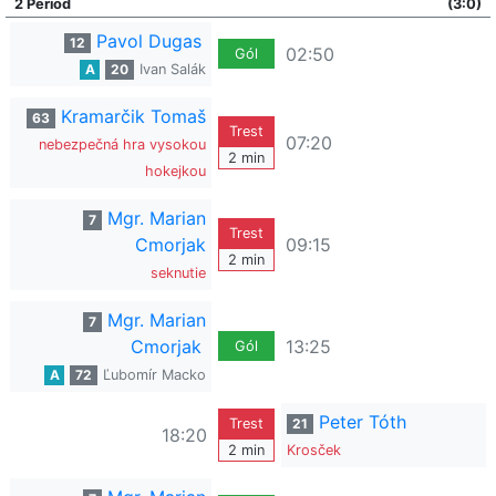
2 Period
(3:0)
Pavol Dugas
12
02:50
Gól
A
20
Ivan Salák
Kramarčik Tomaš
63
Trest
07:20
nebezpečná hra vysokou
2 min
hokejkou
Mgr. Marian
7
Trest
Cmorjak
09:15
2 min
seknutie
Mgr. Marian
7
Cmorjak
13:25
Gól
A
72
Ľubomír Macko
Peter Tóth
Trest
21
18:20
2 min
Krosček