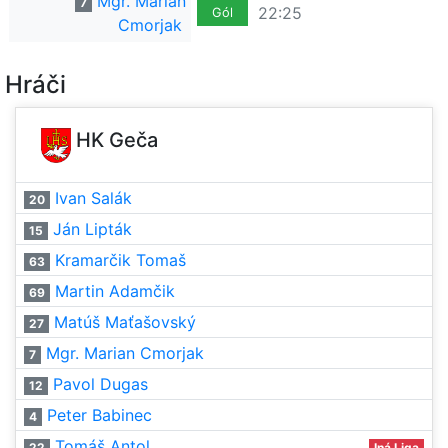
Mgr. Marian
7
22:25
Gól
Cmorjak
Hráči
HK Geča
Ivan Salák
20
Ján Lipták
15
Kramarčik Tomaš
63
Martin Adamčik
69
Matúš Maťašovský
27
Mgr. Marian Cmorjak
7
Pavol Dugas
12
Peter Babinec
4
Tomáš Antol
22
Iná Liga