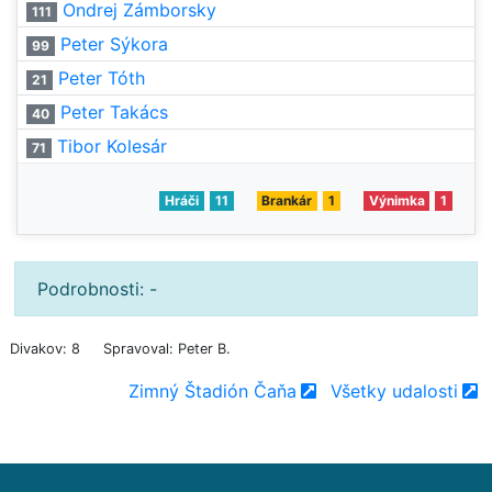
Ondrej Zámborsky
111
Peter Sýkora
99
Peter Tóth
21
Peter Takács
40
Tibor Kolesár
71
Hráči
11
Brankár
1
Výnimka
1
Podrobnosti: -
Divakov: 8
Spravoval: Peter B.
Zimný Štadión Čaňa
Všetky udalosti