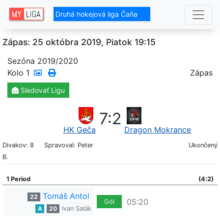
Druhá hokejová liga Čaňa
Zápas: 25 októbra 2019, Piatok 19:15
Sezóna 2019/2020
Kolo
1
Zápas
Sledovať
Ligu
7
:
2
HK Geča
Dragon Mokrance
Divakov: 8
Spravoval: Peter
Ukončený
B.
1 Period
(4:2)
Tomáš Antol
22
05:20
Gól
A
20
Ivan Salák