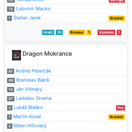
Ľubomír Macko
72
Štefan Jenik
1
Brankár
Hráči
10
Brankár
1
Výnimka
1
Dragon Mokrance
Andrej Peterčák
81
Branislav Bakši
89
Ján Vilinsky
13
Ladislav Strama
87
Lukáš Blaško
3
Pro
Martin Kosal
1
Brankár
Milan Hiľovský
2