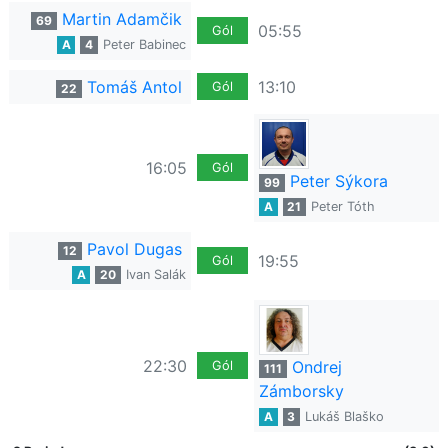
Martin Adamčik
69
05:55
Gól
A
4
Peter Babinec
Tomáš Antol
13:10
Gól
22
16:05
Gól
Peter Sýkora
99
A
21
Peter Tóth
Pavol Dugas
12
19:55
Gól
A
20
Ivan Salák
22:30
Ondrej
Gól
111
Zámborsky
A
3
Lukáš Blaško