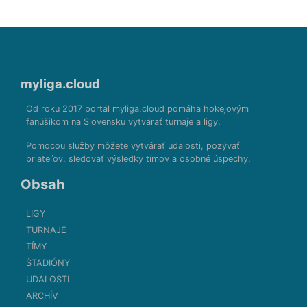
myliga.cloud
Od roku 2017 portál myliga.cloud pomáha hokejovým
fanúšikom na Slovensku vytvárať turnaje a ligy.
Pomocou služby môžete vytvárať udalosti, pozývať
priateľov, sledovať výsledky tímov a osobné úspechy.
Obsah
LIGY
TURNAJE
TÍMY
ŠTADIÓNY
UDALOSTI
ARCHÍV