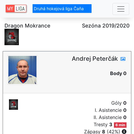
Druhá hokejová liga Čaňa
Dragon Mokrance
Sezóna 2019/2020
Andrej Peterčák
Body 0
Góly
0
I. Asistencie
0
II. Asistencie
0
Tresty
3
6 min
Zápasy
8
(42%)