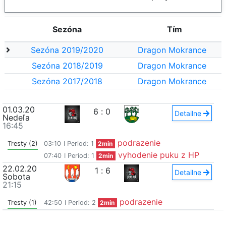
Sezóna
Tím
Sezóna 2019/2020
Dragon Mokrance
Sezóna 2018/2019
Dragon Mokrance
Sezóna 2017/2018
Dragon Mokrance
01.03.20
6
:
0
Detailne
Nedeľa
16:45
podrazenie
Tresty (2)
03:10
I Period: 1
2min
vyhodenie puku z HP
07:40
I Period: 1
2min
22.02.20
1
:
6
Detailne
Sobota
21:15
podrazenie
Tresty (1)
42:50
I Period: 2
2min