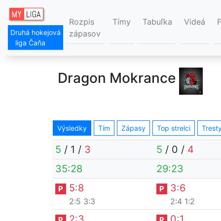
Rozpis
Tímy
Tabuľka
Videá
Druhá hokejová
zápasov
liga Čaňa
Dragon Mokrance
Výsledky
Tím
Zápasy
Top strelci
Trest
5
/
1
/
3
5
/
0
/
4
35
:
28
29
:
23
5
:
8
3
:
6
P
P
2:5
3:3
2:4
1:2
2
:
3
0
:
1
P
P