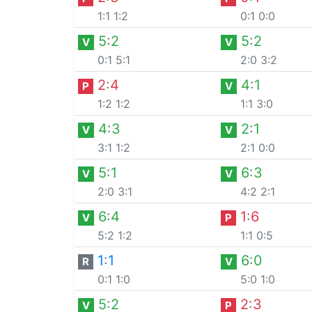
1:1
1:2
0:1
0:0
5
:
2
5
:
2
V
V
0:1
5:1
2:0
3:2
2
:
4
4
:
1
P
V
1:2
1:2
1:1
3:0
4
:
3
2
:
1
V
V
3:1
1:2
2:1
0:0
5
:
1
6
:
3
V
V
2:0
3:1
4:2
2:1
6
:
4
1
:
6
V
P
5:2
1:2
1:1
0:5
1
:
1
6
:
0
R
V
0:1
1:0
5:0
1:0
5
:
2
2
:
3
V
P