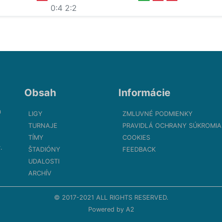
0:4
2:2
Obsah
Informácie
m
LIGY
ZMLUVNÉ PODMIENKY
TURNAJE
PRAVIDLÁ OCHRANY SÚKROMIA
TÍMY
COOKIES
.
ŠTADIÓNY
FEEDBACK
UDALOSTI
ARCHÍV
© 2017-2021 ALL RIGHTS RESERVED.
Powered by
A2