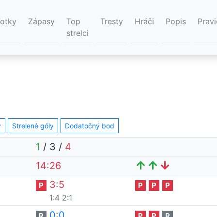
Fotky
Zápasy
Top
Tresty
Hráči
Popis
Pravi
strelci
y
Strelené góly
Dodatočný bod
1
/
3
/
4
14
:
26
3
:
5
P
P
P
P
1:4
2:1
0
:
0
R
P
P
R