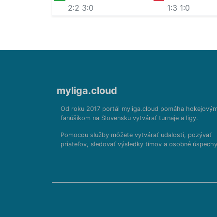
2:2
3:0
1:3
1:0
myliga.cloud
Od roku 2017 portál myliga.cloud pomáha hokejový
fanúšikom na Slovensku vytvárať turnaje a ligy.
Pomocou služby môžete vytvárať udalosti, pozývať
priateľov, sledovať výsledky tímov a osobné úspechy