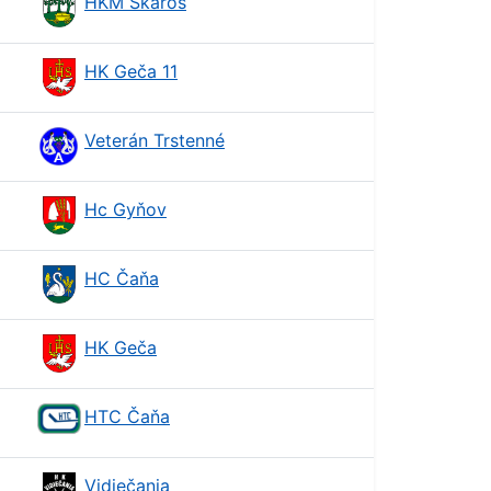
HKM Skároš
HK Geča 11
Veterán Trstenné
Hc Gyňov
HC Čaňa
HK Geča
HTC Čaňa
Vidiečania