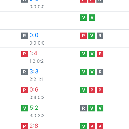
0:0
0:0
V
V
0
:
0
R
P
V
R
0:0
0:0
1
:
4
P
V
V
P
1:2
0:2
3
:
3
R
V
V
R
2:2
1:1
0
:
6
P
V
P
P
0:4
0:2
5
:
2
V
R
V
V
3:0
2:2
2
:
6
P
V
P
P