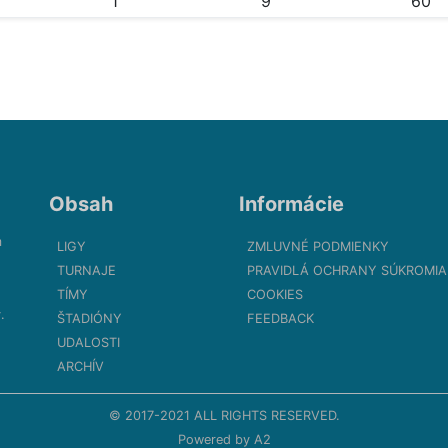
1
9
60
Obsah
Informácie
m
LIGY
ZMLUVNÉ PODMIENKY
TURNAJE
PRAVIDLÁ OCHRANY SÚKROMIA
TÍMY
COOKIES
.
ŠTADIÓNY
FEEDBACK
UDALOSTI
ARCHÍV
© 2017-2021 ALL RIGHTS RESERVED.
Powered by
A2