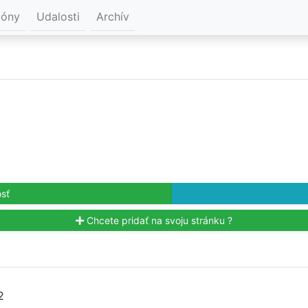
ióny
Udalosti
Archív
sť
Chcete pridať na svoju stránku ?
2