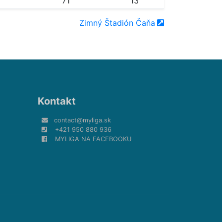
71
13
Zimný Štadión Čaňa
Kontakt
contact@myliga.sk
+421 950 880 936
MYLIGA NA FACEBOOKU