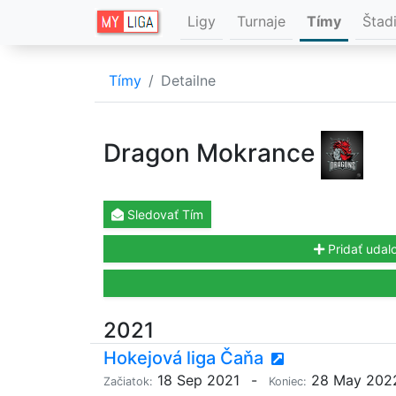
Ligy
Turnaje
Tímy
Štad
Tímy
Detailne
Dragon Mokrance
Sledovať
Tím
Pridať udalo
2021
Hokejová liga Čaňa
18 Sep 2021
-
28 May 202
Začiatok:
Koniec: