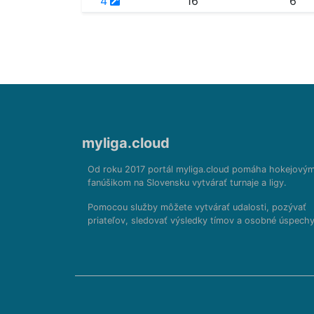
4
16
6
myliga.cloud
Od roku 2017 portál myliga.cloud pomáha hokejový
fanúšikom na Slovensku vytvárať turnaje a ligy.
Pomocou služby môžete vytvárať udalosti, pozývať
priateľov, sledovať výsledky tímov a osobné úspechy