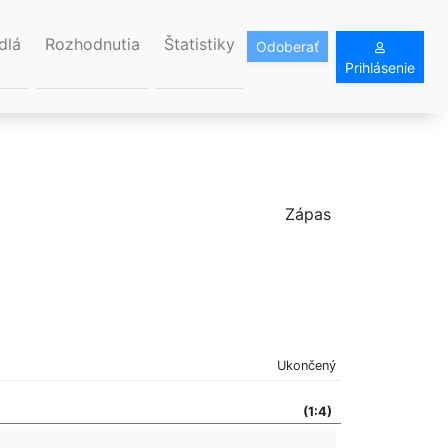
dlá
Rozhodnutia
Štatistiky
Odoberať
Prihlásenie
Zápas
Ukončený
(1:4)