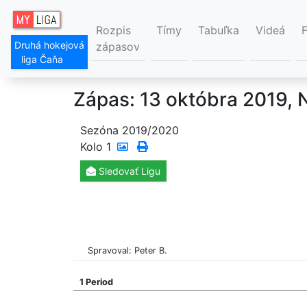
Rozpis
Tímy
Tabuľka
Videá
Druhá hokejová
zápasov
liga Čaňa
Zápas: 13 októbra 2019, 
Sezóna 2019/2020
Kolo
1
Sledovať
Ligu
Spravoval: Peter B.
1 Period