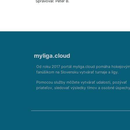
Spravoval: Peter B.
myliga.cloud
Od roku 2017 portál myliga.cloud pomáha hokejový
fanúšikom na Slovensku vytvárať turnaje a ligy.
Pomocou služby môžete vytvárať udalosti, pozývať
priateľov, sledovať výsledky tímov a osobné úspechy