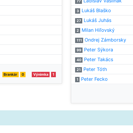
Ladislav Vasilňák
77
Lukáš Blaško
3
Lukáš Juhás
27
Milan Hiľovský
2
Ondrej Zámborsky
111
Peter Sýkora
99
Peter Takács
40
Peter Tóth
21
Brankár
0
Výnimka
1
Peter Fecko
1