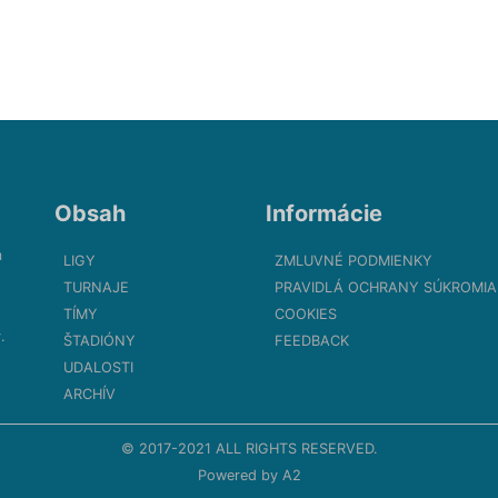
Obsah
Informácie
m
LIGY
ZMLUVNÉ PODMIENKY
TURNAJE
PRAVIDLÁ OCHRANY SÚKROMIA
TÍMY
COOKIES
.
ŠTADIÓNY
FEEDBACK
UDALOSTI
ARCHÍV
© 2017-2021 ALL RIGHTS RESERVED.
Powered by
A2