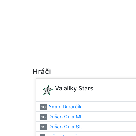
Hráči
Valaliky Stars
Adam Ridarčík
10
Dušan Gilla Ml.
18
Dušan Gilla St.
19