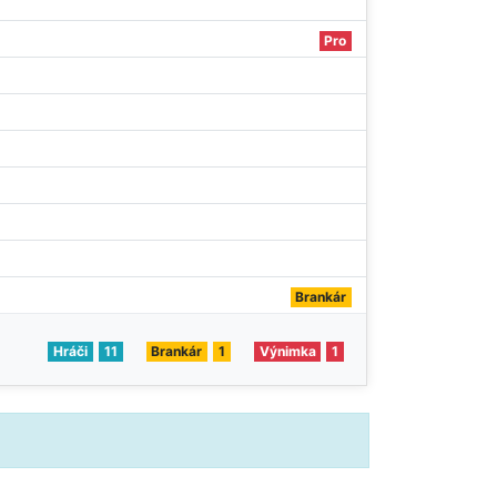
Pro
Brankár
Hráči
11
Brankár
1
Výnimka
1