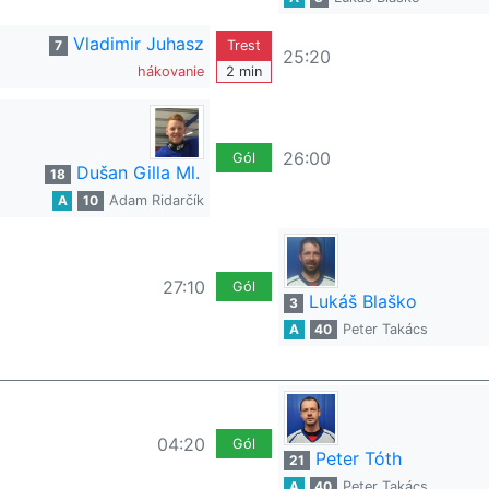
Vladimir Juhasz
7
Trest
25:20
hákovanie
2 min
26:00
Gól
Dušan Gilla Ml.
18
A
10
Adam Ridarčík
27:10
Gól
Lukáš Blaško
3
A
40
Peter Takács
04:20
Gól
Peter Tóth
21
A
40
Peter Takács