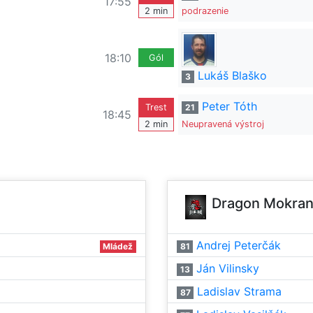
17:55
2 min
podrazenie
18:10
Gól
Lukáš Blaško
3
Peter Tóth
Trest
21
18:45
2 min
Neupravená výstroj
Dragon Mokra
Andrej Peterčák
Mládež
81
Ján Vilinsky
13
Ladislav Strama
87