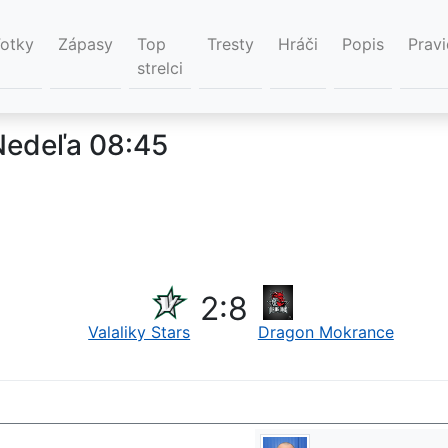
Fotky
Zápasy
Top
Tresty
Hráči
Popis
Pravi
strelci
Nedeľa 08:45
2
:
8
Valaliky Stars
Dragon Mokrance