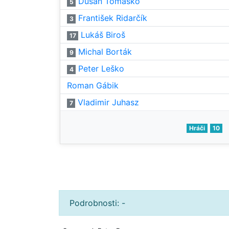
Dušan Tomaško
5
František Ridarčík
3
Lukáš Biroš
17
Michal Borták
9
Peter Leško
4
Roman Gábik
Vladimir Juhasz
7
Hráči
10
Podrobnosti: -