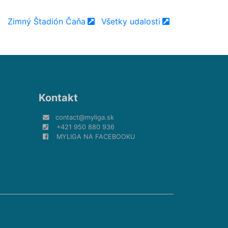
Zimný Štadión Čaňa
Všetky udalosti
Kontakt
contact@myliga.sk
+421 950 880 936
MYLIGA NA FACEBOOKU