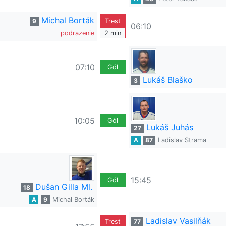
Michal Borták
9
Trest
06:10
podrazenie
2 min
07:10
Gól
Lukáš Blaško
3
10:05
Gól
Lukáš Juhás
27
A
87
Ladislav Strama
15:45
Gól
Dušan Gilla Ml.
18
A
9
Michal Borták
Ladislav Vasilňák
Trest
77