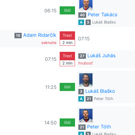
06:15
Gól
Peter Takács
40
A
3
Lukáš Blaško
Adam Ridarčík
10
Trest
07:15
seknutie
2 min
Lukáš Juhás
Trest
27
07:15
2 min
hrubosť
11:25
Gól
Lukáš Blaško
3
A
21
Peter Tóth
14:50
Gól
Peter Tóth
21
A
3
Lukáš Blaško