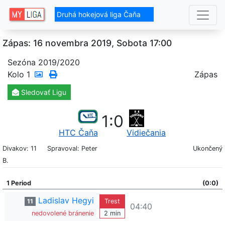
Druhá hokejová liga Čaňa
Zápas: 16 novembra 2019, Sobota 17:00
Sezóna 2019/2020
Kolo
1
Zápas
Sledovať
Ligu
1
:
0
HTC Čaňa
Vidiečania
Divakov: 11
Spravoval: Peter
Ukončený
B.
1 Period
(0:0)
Ladislav Hegyi
11
Trest
04:40
nedovolené bránenie
2 min