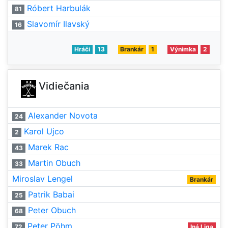
Róbert Harbulák
81
Slavomír Ilavský
16
Hráči
13
Brankár
1
Výnimka
2
Vidiečania
Alexander Novota
24
Karol Ujco
2
Marek Rac
43
Martin Obuch
33
Miroslav Lengel
Brankár
Patrik Babai
25
Peter Obuch
68
Peter Pöhm
72
Iná Liga