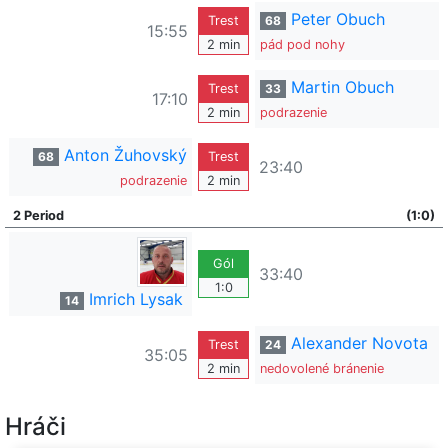
Peter Obuch
Trest
68
15:55
2 min
pád pod nohy
Martin Obuch
Trest
33
17:10
2 min
podrazenie
Anton Žuhovský
68
Trest
23:40
podrazenie
2 min
2 Period
(1:0)
Gól
33:40
1:0
Imrich Lysak
14
Alexander Novota
Trest
24
35:05
2 min
nedovolené bránenie
Hráči