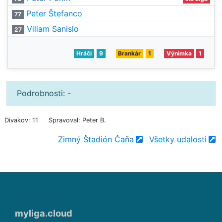
Peter Štefanco
77
Viliam Sanislo
27
Hráči
9
Brankár
1
Výnimka
1
Podrobnosti: -
Divakov: 11
Spravoval: Peter B.
Zimný Štadión Čaňa
Všetky udalosti
myliga.cloud