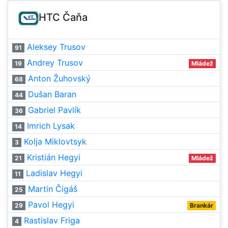
HTC Čaňa
Aleksey Trusov
91
Andrey Trusov
19
Mládež
Anton Žuhovský
68
Dušan Baran
44
Gabriel Pavlík
36
Imrich Lysak
14
Kolja Miklovtsyk
3
Kristián Hegyi
21
Mládež
Ladislav Hegyi
11
Martin Čigáš
25
Pavol Hegyi
29
Brankár
Rastislav Friga
4