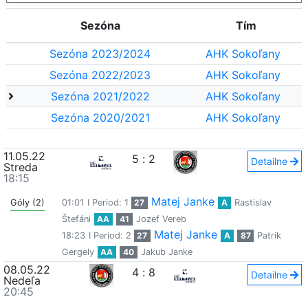
Sezóna
Tím
Sezóna 2023/2024
AHK Sokoľany
Sezóna 2022/2023
AHK Sokoľany
Sezóna 2021/2022
AHK Sokoľany
Sezóna 2020/2021
AHK Sokoľany
11.05.22
5
:
2
Detailne
Streda
18:15
Matej Janke
Góly (2)
01:01
I Period: 1
27
A
Rastislav
Štefáni
AA
41
Jozef Vereb
Matej Janke
18:23
I Period: 2
27
A
87
Patrik
Gergely
AA
40
Jakub Janke
08.05.22
4
:
8
Detailne
Nedeľa
20:45