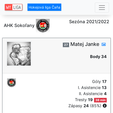
Hokejová liga Čaňa
Sezóna 2021/2022
AHK Sokoľany
Matej Janke
27
Body 34
Góly
17
I. Asistencie
13
II. Asistencie
4
Tresty
19
38 min
Zápasy
24
(85%)