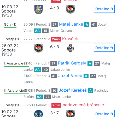
27:56
I Period: 2
2min
19.03.22
4
:
3
Detailne
Sobota
19:30
Matej Janke
Góly (1)
20:09
I Period: 2
27
A
41
Jozef
Vereb
AA
15
Marek Oravec
Krosček
Tresty (1)
27:27
I Period: 2
2min
26.02.22
6
:
3
Detailne
Sobota
19:30
Patrik Gergely
I. Asistencie (2)
01:46
I Period: 1
87
A
27
Matej
Janke
AA
40
Jakub Janke
Jozef Vereb
31:09
I Period: 3
41
A
27
Matej
Janke
Jozef Kerekeš
II. Asistencie (1)
33:38
I Period: 3
10
A
Rastislav
Štefáni
AA
27
Matej Janke
nedovolené bránenie
Tresty (1)
36:53
I Period: 3
2min
19.02.22
3
:
7
Detailne
Sobota