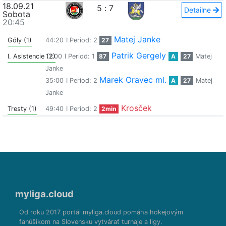
18.09.21
5
:
7
Detailne
Sobota
20:45
Matej Janke
Góly (1)
44:20
I Period: 2
27
Patrik Gergely
I. Asistencie (2)
17:00
I Period: 1
87
A
27
Matej
Janke
Marek Oravec ml.
35:00
I Period: 2
A
27
Matej
Janke
Krosček
Tresty (1)
49:40
I Period: 2
2min
myliga.cloud
Od roku 2017 portál myliga.cloud pomáha hokejovým
fanúšikom na Slovensku vytvárať turnaje a ligy.