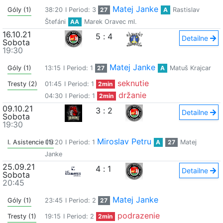
Matej Janke
Góly (1)
38:20
I Period: 3
27
A
Rastislav
Štefáni
AA
Marek Oravec ml.
16.10.21
5
:
4
Detailne
Sobota
19:30
Matej Janke
Góly (1)
13:15
I Period: 1
27
A
Matuš Krajcar
seknutie
Tresty (2)
01:45
I Period: 1
2min
držanie
04:30
I Period: 1
2min
09.10.21
3
:
2
Detailne
Sobota
19:30
Miroslav Petru
I. Asistencie (1)
05:20
I Period: 1
A
27
Matej
Janke
25.09.21
4
:
1
Detailne
Sobota
20:45
Matej Janke
Góly (1)
23:45
I Period: 2
27
podrazenie
Tresty (1)
19:15
I Period: 2
2min