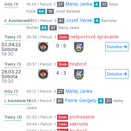
Matej Janke
Góly (1)
16:43
I Period: 2
27
A
17
Peter
Kubík
AA
10
Jozef Kerekeš
Jozef Vereb
II. Asistencie (1)
44:50
I Period: 3
41
A
Rastislav
Štefáni
AA
27
Matej Janke
nešportové správanie
Tresty (1)
39:38
I Period: 3
2min
02.04.22
0
:
5
Detailne
Sobota
19:30
hrubosť
Tresty (1)
28:57
I Period: 2
2min
26.03.22
4
:
3
Detailne
Sobota
19:30
Matej Janke
Góly (1)
45:12
I Period: 4
27
Patrik Gergely
I. Asistencie (1)
14:49
I Period: 1
87
A
27
Matej
Janke
podrazenie
Tresty (3)
02:05
I Period: 1
2min
seknutie
04:44
I Period: 1
2min
hrubosť