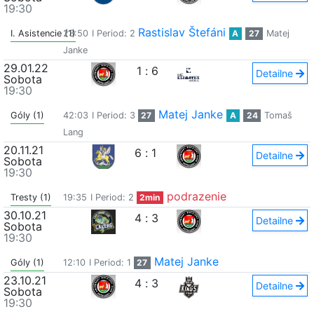
19:30
Rastislav Štefáni
I. Asistencie (1)
23:50
I Period: 2
A
27
Matej
Janke
29.01.22
1
:
6
Detailne
Sobota
19:30
Matej Janke
Góly (1)
42:03
I Period: 3
27
A
24
Tomaš
Lang
20.11.21
6
:
1
Detailne
Sobota
19:30
podrazenie
Tresty (1)
19:35
I Period: 2
2min
30.10.21
4
:
3
Detailne
Sobota
19:30
Matej Janke
Góly (1)
12:10
I Period: 1
27
23.10.21
4
:
3
Detailne
Sobota
19:30