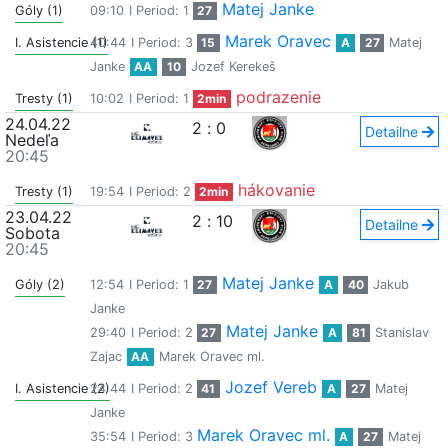
Matej Janke
Góly (1)
09:10
I Period: 1
27
Marek Oravec
I. Asistencie (1)
40:44
I Period: 3
15
A
27
Matej
Janke
AA
10
Jozef Kerekeš
podrazenie
Tresty (1)
10:02
I Period: 1
2min
24.04.22
2
:
0
Detailne
Nedeľa
20:45
hákovanie
Tresty (1)
19:54
I Period: 2
2min
23.04.22
2
:
10
Detailne
Sobota
20:45
Matej Janke
Góly (2)
12:54
I Period: 1
27
A
40
Jakub
Janke
Matej Janke
29:40
I Period: 2
27
A
81
Stanislav
Zajac
AA
Marek Oravec ml.
Jozef Vereb
I. Asistencie (2)
24:44
I Period: 2
41
A
27
Matej
Janke
Marek Oravec ml.
35:54
I Period: 3
A
27
Matej