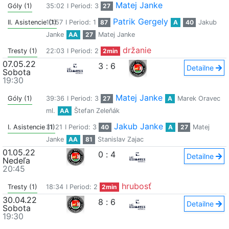
Matej Janke
Góly (1)
35:02
I Period: 3
27
Patrik Gergely
II. Asistencie (1)
10:57
I Period: 1
87
A
40
Jakub
Janke
AA
27
Matej Janke
držanie
Tresty (1)
22:03
I Period: 2
2min
07.05.22
3
:
6
Detailne
Sobota
19:30
Matej Janke
Góly (1)
39:36
I Period: 3
27
A
Marek Oravec
ml.
AA
Štefan Zeleňák
Jakub Janke
I. Asistencie (1)
31:21
I Period: 3
40
A
27
Matej
Janke
AA
81
Stanislav Zajac
01.05.22
0
:
4
Detailne
Nedeľa
20:45
hrubosť
Tresty (1)
18:34
I Period: 2
2min
30.04.22
8
:
6
Detailne
Sobota
19:30