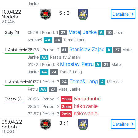
Janke
10.04.22
5
:
3
Detailne
Nedeľa
20:45
Matej Janke
Góly (1)
09:18
I Period: 1
27
A
10
Jozef
Kerekeš
AA
24
Tomaš Lang
Stanislav Zajac
I. Asistencie (2)
20:38
I Period: 2
81
A
27
Matej
Janke
AA
Rastislav Štefáni
Miroslav Petru
31:22
I Period: 3
A
27
Matej
Janke
AA
24
Tomaš Lang
Tomaš Lang
II. Asistencie (1)
40:27
I Period: 3
24
A
Miroslav
Petru
AA
27
Matej Janke
Napadnutie
Tresty (3)
20:56
I Period: 2
2min
hákovanie
28:54
I Period: 2
2min
hákovanie
32:57
I Period: 3
2min
09.04.22
3
:
1
Detailne
Sobota
19:30