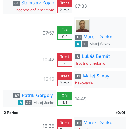
Stanislav Zajac
81
Trest
07:33
nedovolená hra telom
2 min
Gól
07:57
Marek Danko
0:1
10
A
11
Matej Silvay
Lukáš Bernát
Trest
8
10:42
-
Trestné strieľanie
Matej Silvay
Trest
11
13:12
2 min
hákovanie
Patrik Gergely
87
Gól
14:49
A
27
Matej Janke
1:1
2 Period
(0:0)
Marek Danko
Trest
10
18:25