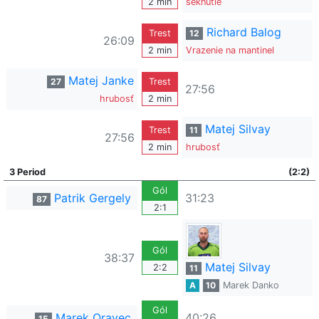
2 min
seknutie
Richard Balog
Trest
12
26:09
2 min
Vrazenie na mantinel
Matej Janke
27
Trest
27:56
hrubosť
2 min
Matej Silvay
Trest
11
27:56
2 min
hrubosť
3 Period
(2:2)
Gól
Patrik Gergely
31:23
87
2:1
Gól
38:37
Matej Silvay
2:2
11
A
10
Marek Danko
Gól
Marek Oravec
40:26
15