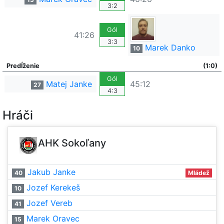
3:2
Gól
41:26
3:3
Marek Danko
10
Predĺženie
(1:0)
Gól
Matej Janke
45:12
27
4:3
Hráči
AHK Sokoľany
Jakub Janke
40
Mládež
Jozef Kerekeš
10
Jozef Vereb
41
Marek Oravec
15