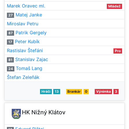
Marek Oravec ml.
Mládež
Matej Janke
27
Miroslav Petru
Patrik Gergely
87
Peter Kubík
17
Rastislav Štefáni
Pro
Stanislav Zajac
81
Tomaš Lang
24
Štefan Zeleňák
Hráči
13
Brankár
0
Výnimka
3
HK Nižný Klátov