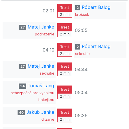
Róbert Balog
Trest
2
02:01
2 min
krošček
Matej Janke
27
Trest
02:05
podrazenie
2 min
Róbert Balog
Trest
2
04:10
2 min
seknutie
Matej Janke
27
Trest
04:44
seknutie
2 min
Tomaš Lang
24
Trest
05:04
nebezpečná hra vysokou
2 min
hokejkou
Jakub Janke
40
Trest
05:36
držanie
2 min