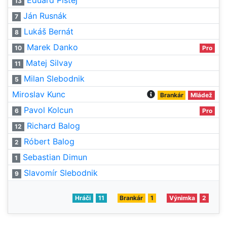
Eduard Pištej
13
Ján Rusnák
7
Lukáš Bernát
8
Marek Danko
10
Pro
Matej Silvay
11
Milan Slebodnik
5
Miroslav Kunc
Brankár
Mládež
Pavol Kolcun
6
Pro
Richard Balog
12
Róbert Balog
2
Sebastian Dimun
1
Slavomír Slebodnik
9
Hráči
11
Brankár
1
Výnimka
2