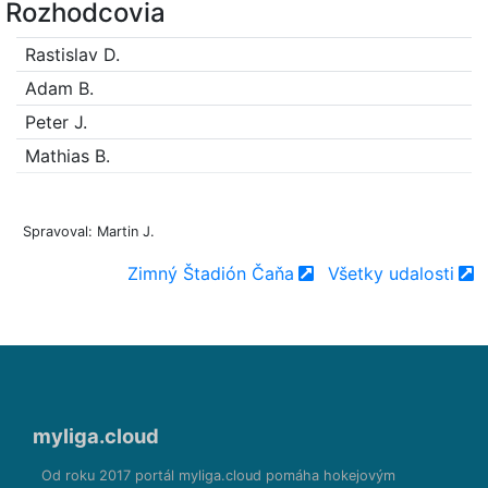
Rozhodcovia
Rastislav D.
Adam B.
Peter J.
Mathias B.
Spravoval: Martin J.
Zimný Štadión Čaňa
Všetky udalosti
myliga.cloud
Od roku 2017 portál myliga.cloud pomáha hokejovým