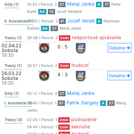
Matej Janke
Góly (1)
16:43
I Period: 2
27
A
17
Peter
Kubík
AA
10
Jozef Kerekeš
Jozef Vereb
II. Asistencie (1)
44:50
I Period: 3
41
A
Rastislav
Štefáni
AA
27
Matej Janke
nešportové správanie
Tresty (1)
39:38
I Period: 3
2min
02.04.22
0
:
5
Detailne
Sobota
19:30
hrubosť
Tresty (1)
28:57
I Period: 2
2min
26.03.22
4
:
3
Detailne
Sobota
19:30
Matej Janke
Góly (1)
45:12
I Period: 4
27
Patrik Gergely
I. Asistencie (1)
14:49
I Period: 1
87
A
27
Matej
Janke
podrazenie
Tresty (3)
02:05
I Period: 1
2min
seknutie
04:44
I Period: 1
2min
hrubosť