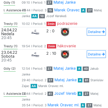
Matej Janke
Góly (1)
09:10
I Period: 1
27
Marek Oravec
I. Asistencie (1)
40:44
I Period: 3
15
A
27
Matej
Janke
AA
10
Jozef Kerekeš
podrazenie
Tresty (1)
10:02
I Period: 1
2min
24.04.22
2
:
0
Detailne
Nedeľa
20:45
hákovanie
Tresty (1)
19:54
I Period: 2
2min
23.04.22
2
:
10
Detailne
Sobota
20:45
Matej Janke
Góly (2)
12:54
I Period: 1
27
A
40
Jakub
Janke
Matej Janke
29:40
I Period: 2
27
A
81
Stanislav
Zajac
AA
Marek Oravec ml.
Jozef Vereb
I. Asistencie (2)
24:44
I Period: 2
41
A
27
Matej
Janke
Marek Oravec ml.
35:54
I Period: 3
A
27
Matej