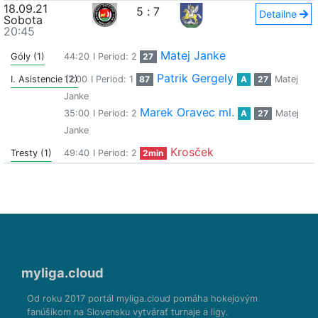
18.09.21
5
:
7
Detailne
Sobota
20:45
Matej Janke
Góly (1)
44:20
I Period: 2
27
Patrik Gergely
I. Asistencie (2)
17:00
I Period: 1
87
A
27
Matej
Janke
Marek Oravec ml.
35:00
I Period: 2
A
27
Matej
Janke
Krosček
Tresty (1)
49:40
I Period: 2
2min
myliga.cloud
Od roku 2017 portál myliga.cloud pomáha hokejovým
fanúšikom na Slovensku vytvárať turnaje a ligy.