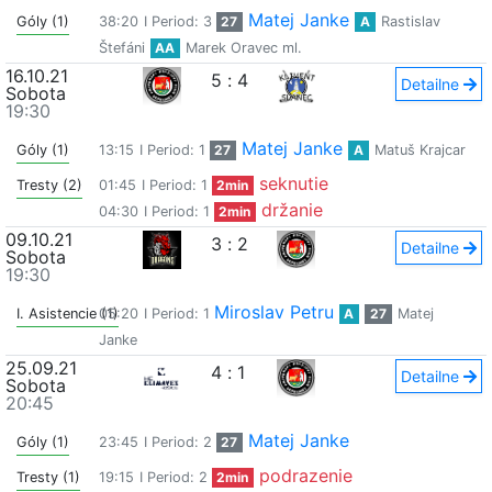
Matej Janke
Góly (1)
38:20
I Period: 3
27
A
Rastislav
Štefáni
AA
Marek Oravec ml.
16.10.21
5
:
4
Detailne
Sobota
19:30
Matej Janke
Góly (1)
13:15
I Period: 1
27
A
Matuš Krajcar
seknutie
Tresty (2)
01:45
I Period: 1
2min
držanie
04:30
I Period: 1
2min
09.10.21
3
:
2
Detailne
Sobota
19:30
Miroslav Petru
I. Asistencie (1)
05:20
I Period: 1
A
27
Matej
Janke
25.09.21
4
:
1
Detailne
Sobota
20:45
Matej Janke
Góly (1)
23:45
I Period: 2
27
podrazenie
Tresty (1)
19:15
I Period: 2
2min