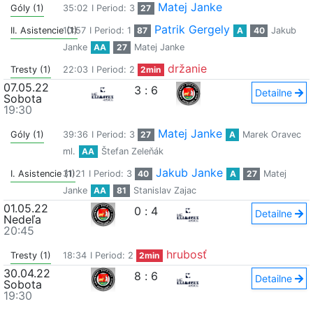
Matej Janke
Góly (1)
35:02
I Period: 3
27
Patrik Gergely
II. Asistencie (1)
10:57
I Period: 1
87
A
40
Jakub
Janke
AA
27
Matej Janke
držanie
Tresty (1)
22:03
I Period: 2
2min
07.05.22
3
:
6
Detailne
Sobota
19:30
Matej Janke
Góly (1)
39:36
I Period: 3
27
A
Marek Oravec
ml.
AA
Štefan Zeleňák
Jakub Janke
I. Asistencie (1)
31:21
I Period: 3
40
A
27
Matej
Janke
AA
81
Stanislav Zajac
01.05.22
0
:
4
Detailne
Nedeľa
20:45
hrubosť
Tresty (1)
18:34
I Period: 2
2min
30.04.22
8
:
6
Detailne
Sobota
19:30