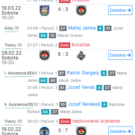
27:56
I Period: 2
2min
19.03.22
4
:
3
Detailne
Sobota
19:30
Matej Janke
Góly (1)
20:09
I Period: 2
27
A
41
Jozef
Vereb
AA
15
Marek Oravec
Krosček
Tresty (1)
27:27
I Period: 2
2min
26.02.22
6
:
3
Detailne
Sobota
19:30
Patrik Gergely
I. Asistencie (2)
01:46
I Period: 1
87
A
27
Matej
Janke
AA
40
Jakub Janke
Jozef Vereb
31:09
I Period: 3
41
A
27
Matej
Janke
Jozef Kerekeš
II. Asistencie (1)
33:38
I Period: 3
10
A
Rastislav
Štefáni
AA
27
Matej Janke
nedovolené bránenie
Tresty (1)
36:53
I Period: 3
2min
19.02.22
3
:
7
Detailne
Sobota