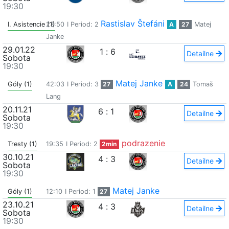
19:30
Rastislav Štefáni
I. Asistencie (1)
23:50
I Period: 2
A
27
Matej
Janke
29.01.22
1
:
6
Detailne
Sobota
19:30
Matej Janke
Góly (1)
42:03
I Period: 3
27
A
24
Tomaš
Lang
20.11.21
6
:
1
Detailne
Sobota
19:30
podrazenie
Tresty (1)
19:35
I Period: 2
2min
30.10.21
4
:
3
Detailne
Sobota
19:30
Matej Janke
Góly (1)
12:10
I Period: 1
27
23.10.21
4
:
3
Detailne
Sobota
19:30