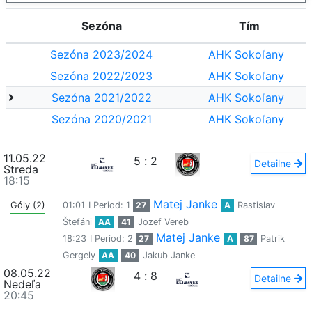
Sezóna
Tím
Sezóna 2023/2024
AHK Sokoľany
Sezóna 2022/2023
AHK Sokoľany
Sezóna 2021/2022
AHK Sokoľany
Sezóna 2020/2021
AHK Sokoľany
11.05.22
5
:
2
Detailne
Streda
18:15
Matej Janke
Góly (2)
01:01
I Period: 1
27
A
Rastislav
Štefáni
AA
41
Jozef Vereb
Matej Janke
18:23
I Period: 2
27
A
87
Patrik
Gergely
AA
40
Jakub Janke
08.05.22
4
:
8
Detailne
Nedeľa
20:45