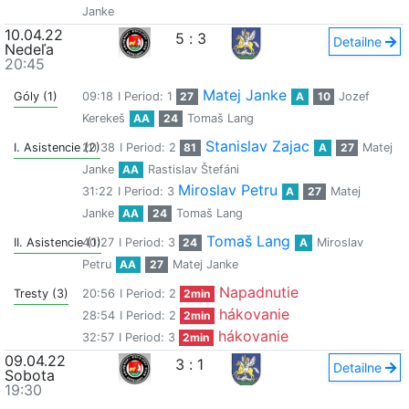
Janke
10.04.22
5
:
3
Detailne
Nedeľa
20:45
Matej Janke
Góly (1)
09:18
I Period: 1
27
A
10
Jozef
Kerekeš
AA
24
Tomaš Lang
Stanislav Zajac
I. Asistencie (2)
20:38
I Period: 2
81
A
27
Matej
Janke
AA
Rastislav Štefáni
Miroslav Petru
31:22
I Period: 3
A
27
Matej
Janke
AA
24
Tomaš Lang
Tomaš Lang
II. Asistencie (1)
40:27
I Period: 3
24
A
Miroslav
Petru
AA
27
Matej Janke
Napadnutie
Tresty (3)
20:56
I Period: 2
2min
hákovanie
28:54
I Period: 2
2min
hákovanie
32:57
I Period: 3
2min
09.04.22
3
:
1
Detailne
Sobota
19:30