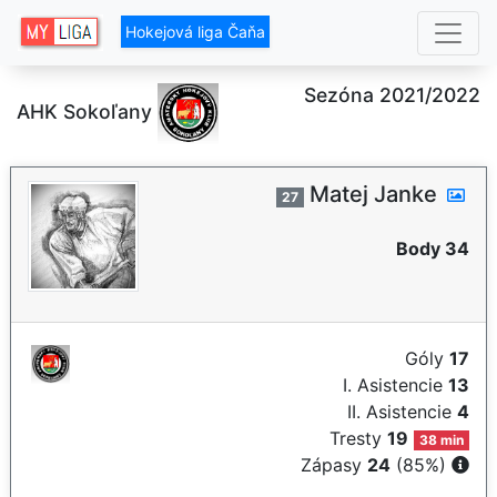
Hokejová liga Čaňa
Sezóna 2021/2022
AHK Sokoľany
Matej Janke
27
Body 34
Góly
17
I. Asistencie
13
II. Asistencie
4
Tresty
19
38 min
Zápasy
24
(85%)