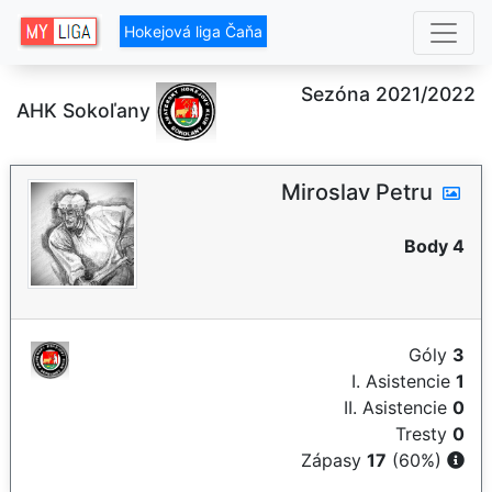
Hokejová liga Čaňa
Sezóna 2021/2022
AHK Sokoľany
Miroslav Petru
Body 4
Góly
3
I. Asistencie
1
II. Asistencie
0
Tresty
0
Zápasy
17
(60%)