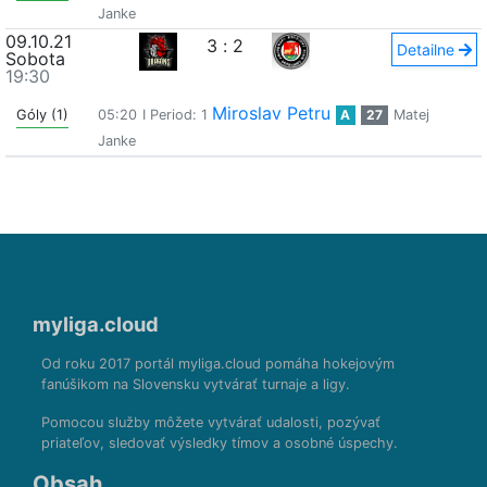
Janke
09.10.21
3
:
2
Detailne
Sobota
19:30
Miroslav Petru
Góly (1)
05:20
I Period: 1
A
27
Matej
Janke
myliga.cloud
Od roku 2017 portál myliga.cloud pomáha hokejovým
fanúšikom na Slovensku vytvárať turnaje a ligy.
Pomocou služby môžete vytvárať udalosti, pozývať
priateľov, sledovať výsledky tímov a osobné úspechy.
Obsah