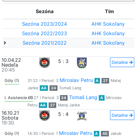
Sezóna
Tím
Sezóna 2023/2024
AHK Sokoľany
Sezóna 2022/2023
AHK Sokoľany
Sezóna 2021/2022
AHK Sokoľany
10.04.22
5
:
3
Detailne
Nedeľa
20:45
Miroslav Petru
Góly (1)
31:22
I Period: 3
A
27
Matej
Janke
AA
24
Tomaš Lang
Tomaš Lang
I. Asistencie (1)
40:27
I Period: 3
24
A
Miroslav
Petru
AA
27
Matej Janke
16.10.21
5
:
4
Detailne
Sobota
19:30
Miroslav Petru
Góly (1)
14:30
I Period: 1
A
40
Jakub