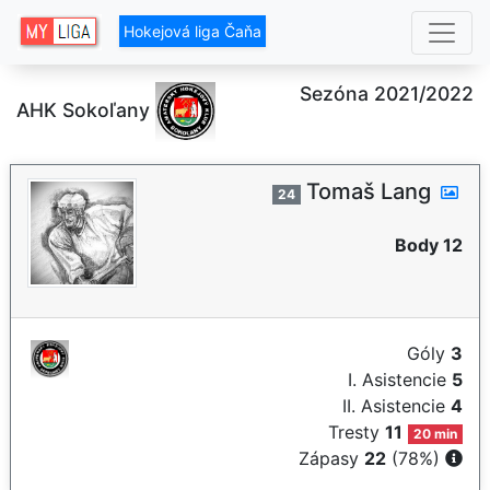
Hokejová liga Čaňa
Sezóna 2021/2022
AHK Sokoľany
Tomaš Lang
24
Body 12
Góly
3
I. Asistencie
5
II. Asistencie
4
Tresty
11
20 min
Zápasy
22
(78%)