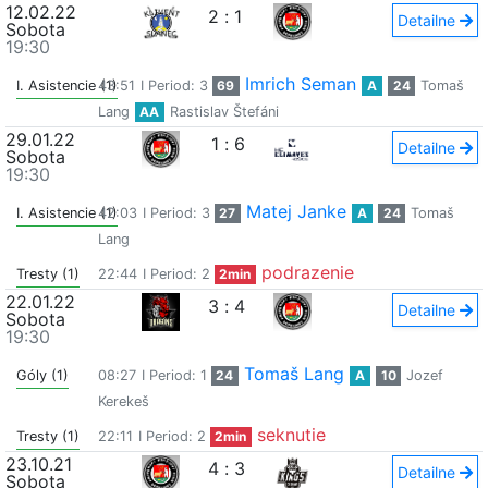
12.02.22
2
:
1
Detailne
Sobota
19:30
Imrich Seman
I. Asistencie (1)
43:51
I Period: 3
69
A
24
Tomaš
Lang
AA
Rastislav Štefáni
29.01.22
1
:
6
Detailne
Sobota
19:30
Matej Janke
I. Asistencie (1)
42:03
I Period: 3
27
A
24
Tomaš
Lang
podrazenie
Tresty (1)
22:44
I Period: 2
2min
22.01.22
3
:
4
Detailne
Sobota
19:30
Tomaš Lang
Góly (1)
08:27
I Period: 1
24
A
10
Jozef
Kerekeš
seknutie
Tresty (1)
22:11
I Period: 2
2min
23.10.21
4
:
3
Detailne
Sobota