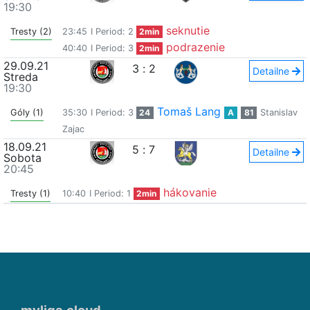
19:30
seknutie
Tresty (2)
23:45
I Period: 2
2min
podrazenie
40:40
I Period: 3
2min
29.09.21
3
:
2
Detailne
Streda
19:30
Tomaš Lang
Góly (1)
35:30
I Period: 3
24
A
81
Stanislav
Zajac
18.09.21
5
:
7
Detailne
Sobota
20:45
hákovanie
Tresty (1)
10:40
I Period: 1
2min