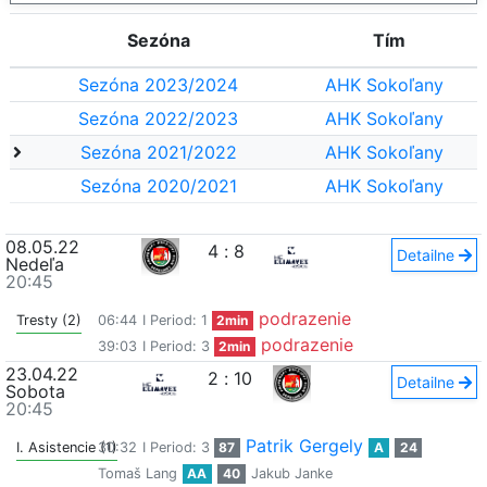
Sezóna
Tím
Sezóna 2023/2024
AHK Sokoľany
Sezóna 2022/2023
AHK Sokoľany
Sezóna 2021/2022
AHK Sokoľany
Sezóna 2020/2021
AHK Sokoľany
08.05.22
4
:
8
Detailne
Nedeľa
20:45
podrazenie
Tresty (2)
06:44
I Period: 1
2min
podrazenie
39:03
I Period: 3
2min
23.04.22
2
:
10
Detailne
Sobota
20:45
Patrik Gergely
I. Asistencie (1)
30:32
I Period: 3
87
A
24
Tomaš Lang
AA
40
Jakub Janke