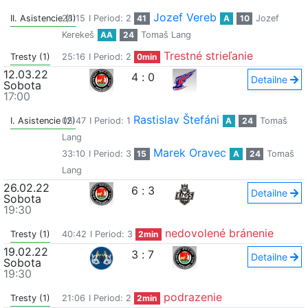
Jozef Vereb
II. Asistencie (1)
28:15
I Period: 2
41
A
10
Jozef
Kerekeš
AA
24
Tomaš Lang
Trestné strieľanie
Tresty (1)
25:16
I Period: 2
0min
12.03.22
4
:
0
Detailne
Sobota
17:00
Rastislav Štefáni
I. Asistencie (2)
05:47
I Period: 1
A
24
Tomaš
Lang
Marek Oravec
33:10
I Period: 3
15
A
24
Tomaš
Lang
26.02.22
6
:
3
Detailne
Sobota
19:30
nedovolené bránenie
Tresty (1)
40:42
I Period: 3
2min
19.02.22
3
:
7
Detailne
Sobota
19:30
podrazenie
Tresty (1)
21:06
I Period: 2
2min