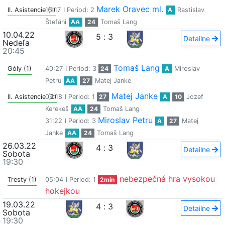
Marek Oravec ml.
II. Asistencie (1)
16:17
I Period: 2
A
Rastislav
Štefáni
AA
24
Tomaš Lang
10.04.22
5
:
3
Detailne
Nedeľa
20:45
Tomaš Lang
Góly (1)
40:27
I Period: 3
24
A
Miroslav
Petru
AA
27
Matej Janke
Matej Janke
II. Asistencie (2)
09:18
I Period: 1
27
A
10
Jozef
Kerekeš
AA
24
Tomaš Lang
Miroslav Petru
31:22
I Period: 3
A
27
Matej
Janke
AA
24
Tomaš Lang
26.03.22
4
:
3
Detailne
Sobota
19:30
nebezpečná hra vysokou
Tresty (1)
05:04
I Period: 1
2min
hokejkou
19.03.22
4
:
3
Detailne
Sobota
19:30