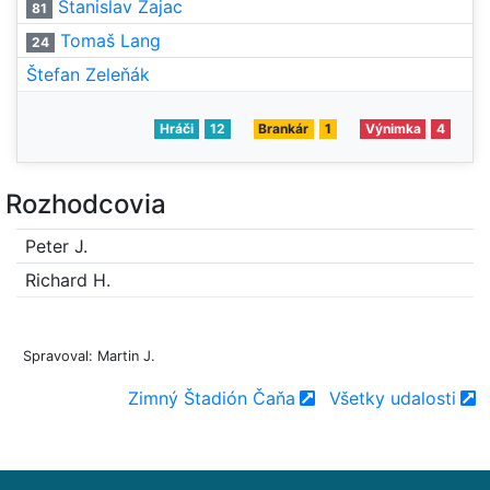
Stanislav Zajac
81
Tomaš Lang
24
Štefan Zeleňák
Hráči
12
Brankár
1
Výnimka
4
Rozhodcovia
Peter J.
Richard H.
Spravoval: Martin J.
Zimný Štadión Čaňa
Všetky udalosti