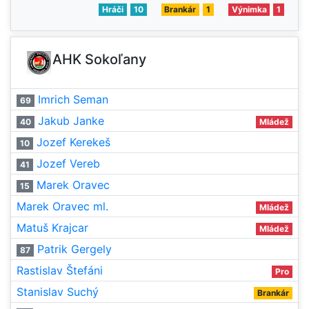
Hráči
10
Brankár
1
Výnimka
1
AHK Sokoľany
Imrich Seman
69
Jakub Janke
40
Mládež
Jozef Kerekeš
10
Jozef Vereb
41
Marek Oravec
15
Marek Oravec ml.
Mládež
Matuš Krajcar
Mládež
Patrik Gergely
87
Rastislav Štefáni
Pro
Stanislav Suchý
Brankár