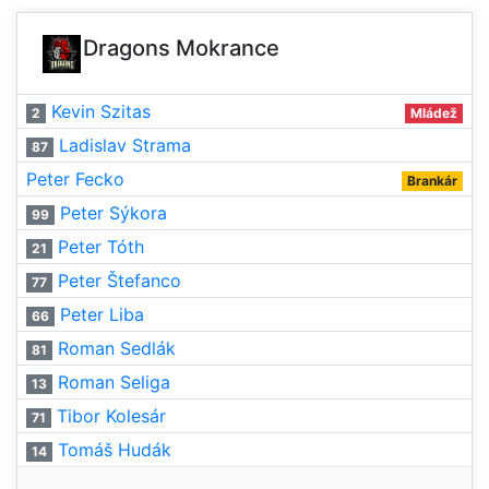
Dragons Mokrance
Kevin Szitas
2
Mládež
Ladislav Strama
87
Peter Fecko
Brankár
Peter Sýkora
99
Peter Tóth
21
Peter Štefanco
77
Peter Liba
66
Roman Sedlák
81
Roman Seliga
13
Tibor Kolesár
71
Tomáš Hudák
14