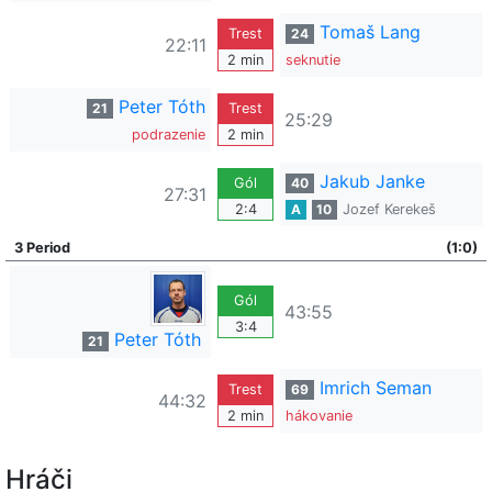
Tomaš Lang
Trest
24
22:11
2 min
seknutie
Peter Tóth
21
Trest
25:29
podrazenie
2 min
Jakub Janke
Gól
40
27:31
2:4
A
10
Jozef Kerekeš
3 Period
(1:0)
Gól
43:55
3:4
Peter Tóth
21
Imrich Seman
Trest
69
44:32
2 min
hákovanie
Hráči