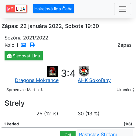
Hokejová liga Čaňa
Zápas: 22 januára 2022, Sobota 19:30
Sezóna 2021/2022
Kolo
1
Zápas
Sledovať
Ligu
3
:
4
Dragons Mokrance
AHK Sokoľany
Spravoval: Martin J.
Ukončený
Strely
25 (12 %)
:
30 (13 %)
1 Period
(1:3)
Rastislav Štefáni
Gól