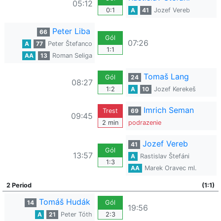
05:12
0:1
A
41
Jozef Vereb
Peter Liba
66
Gól
07:26
A
77
Peter Štefanco
1:1
AA
13
Roman Seliga
Tomaš Lang
Gól
24
08:27
1:2
A
10
Jozef Kerekeš
Imrich Seman
Trest
69
09:45
2 min
podrazenie
Jozef Vereb
41
Gól
13:57
A
Rastislav Štefáni
1:3
AA
Marek Oravec ml.
2 Period
(1:1)
Tomáš Hudák
14
Gól
19:56
A
21
Peter Tóth
2:3