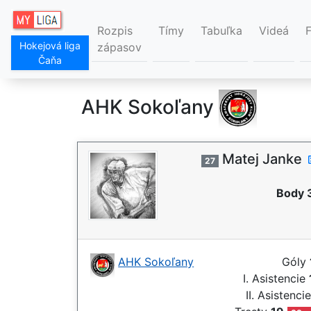
Rozpis
Tímy
Tabuľka
Videá
Hokejová liga
zápasov
Čaňa
AHK Sokoľany
Matej Janke
27
Body 
AHK Sokoľany
Góly
I. Asistencie
II. Asistenci