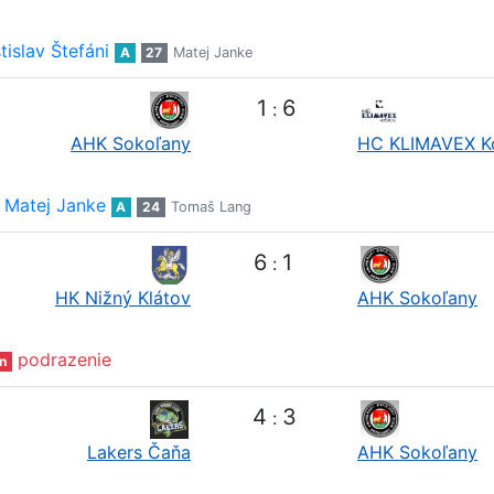
tislav Štefáni
A
27
Matej Janke
1
6
:
AHK Sokoľany
HC KLIMAVEX K
Matej Janke
A
24
Tomaš Lang
6
1
:
HK Nižný Klátov
AHK Sokoľany
podrazenie
n
4
3
:
Lakers Čaňa
AHK Sokoľany