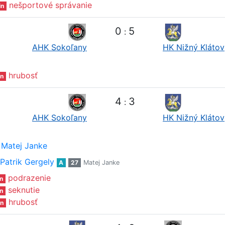
nešportové správanie
in
0
5
:
AHK Sokoľany
HK Nižný Klátov
hrubosť
n
4
3
:
AHK Sokoľany
HK Nižný Klátov
Matej Janke
Patrik Gergely
A
27
Matej Janke
podrazenie
n
seknutie
n
hrubosť
n