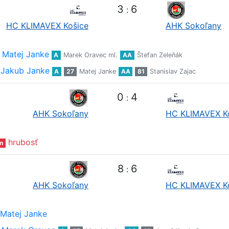
3
6
:
HC KLIMAVEX Košice
AHK Sokoľany
Matej Janke
A
Marek Oravec ml.
AA
Štefan Zeleňák
Jakub Janke
A
27
Matej Janke
AA
81
Stanislav Zajac
0
4
:
AHK Sokoľany
HC KLIMAVEX K
hrubosť
n
8
6
:
AHK Sokoľany
HC KLIMAVEX K
Matej Janke