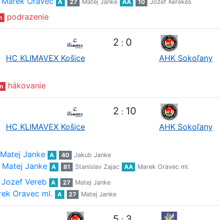
Marek Oravec
A
27
Matej Janke
AA
10
Jozef Kerekeš
podrazenie
n
2
0
:
HC KLIMAVEX Košice
AHK Sokoľany
hákovanie
n
2
10
:
HC KLIMAVEX Košice
AHK Sokoľany
Matej Janke
A
40
Jakub Janke
Matej Janke
A
81
Stanislav Zajac
AA
Marek Oravec ml.
Jozef Vereb
A
27
Matej Janke
ek Oravec ml.
A
27
Matej Janke
5
3
: