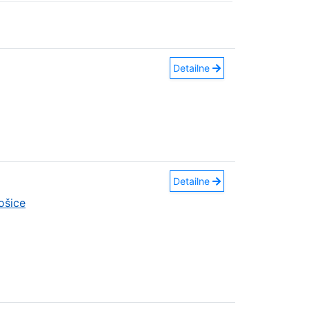
Detailne
Detailne
ošice