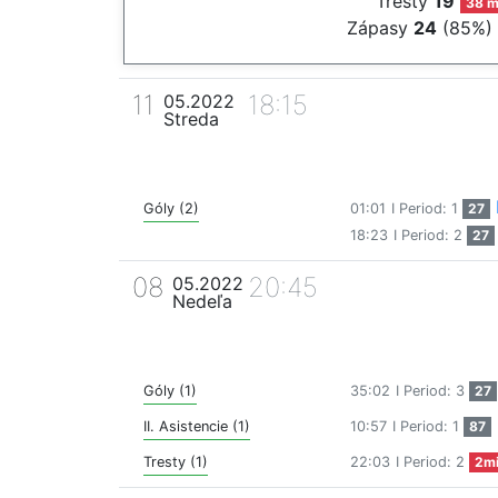
Tresty
19
38 m
Zápasy
24
(85%)
11
18:15
05.2022
Streda
Góly (2)
01:01
I Period: 1
27
18:23
I Period: 2
27
08
20:45
05.2022
Nedeľa
Góly (1)
35:02
I Period: 3
27
II. Asistencie (1)
10:57
I Period: 1
87
Tresty (1)
22:03
I Period: 2
2m