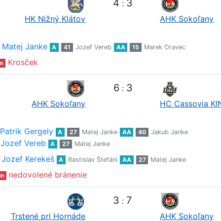
4
3
:
HK Nižný Klátov
AHK Sokoľany
Matej Janke
A
41
Jozef Vereb
AA
15
Marek Oravec
Krosček
n
6
3
:
AHK Sokoľany
HC Cassovia K
Patrik Gergely
A
27
Matej Janke
AA
40
Jakub Janke
Jozef Vereb
A
27
Matej Janke
Jozef Kerekeš
A
Rastislav Štefáni
AA
27
Matej Janke
nedovolené bránenie
in
3
7
:
Trstené pri Hornáde
AHK Sokoľany