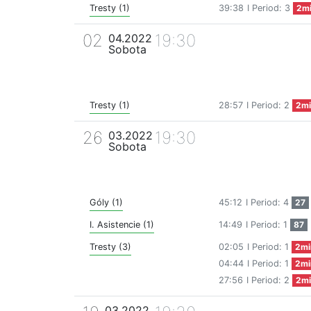
Tresty (1)
39:38
I Period: 3
2m
02
19:30
04.2022
Sobota
Tresty (1)
28:57
I Period: 2
2mi
26
19:30
03.2022
Sobota
Góly (1)
45:12
I Period: 4
27
I. Asistencie (1)
14:49
I Period: 1
87
Tresty (3)
02:05
I Period: 1
2mi
04:44
I Period: 1
2mi
27:56
I Period: 2
2mi
03.2022