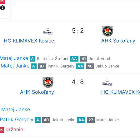
in
5
2
:
HC KLIMAVEX Košice
AHK Sokoľany
Matej Janke
A
Rastislav Štefáni
AA
41
Jozef Vereb
Matej Janke
A
87
Patrik Gergely
AA
40
Jakub Janke
4
8
:
AHK Sokoľany
HC KLIMAVEX K
Matej Janke
Patrik Gergely
A
40
Jakub Janke
AA
27
Matej Janke
držanie
in