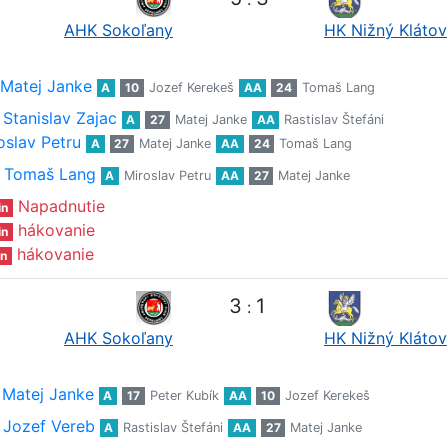
AHK Sokoľany
HK Nižný Klátov
Matej Janke
A
10
Jozef Kerekeš
AA
24
Tomaš Lang
Stanislav Zajac
A
27
Matej Janke
AA
Rastislav Štefáni
oslav Petru
A
27
Matej Janke
AA
24
Tomaš Lang
Tomaš Lang
A
Miroslav Petru
AA
27
Matej Janke
Napadnutie
in
hákovanie
in
hákovanie
n
3
1
:
AHK Sokoľany
HK Nižný Klátov
Matej Janke
A
17
Peter Kubík
AA
10
Jozef Kerekeš
Jozef Vereb
A
Rastislav Štefáni
AA
27
Matej Janke