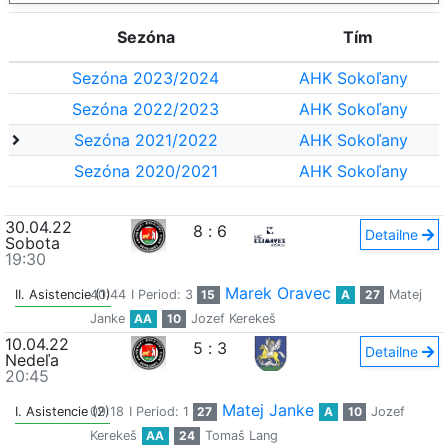
Sezóna
Tím
Sezóna 2023/2024
AHK Sokoľany
Sezóna 2022/2023
AHK Sokoľany
Sezóna 2021/2022
AHK Sokoľany
Sezóna 2020/2021
AHK Sokoľany
30.04.22
8
:
6
Detailne
Sobota
19:30
Marek Oravec
II. Asistencie (1)
40:44
I Period: 3
15
A
27
Matej
Janke
AA
10
Jozef Kerekeš
10.04.22
5
:
3
Detailne
Nedeľa
20:45
Matej Janke
I. Asistencie (2)
09:18
I Period: 1
27
A
10
Jozef
Kerekeš
AA
24
Tomaš Lang