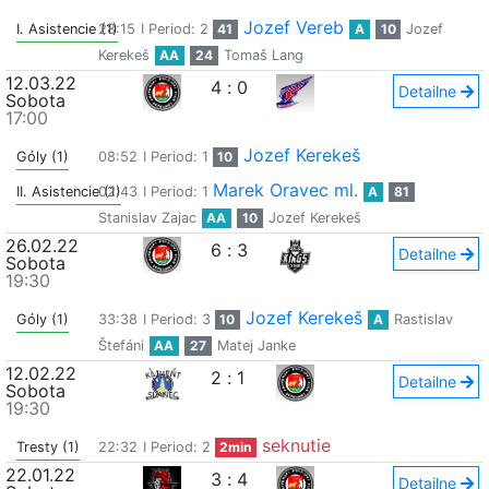
Jozef Vereb
I. Asistencie (1)
28:15
I Period: 2
41
A
10
Jozef
Kerekeš
AA
24
Tomaš Lang
12.03.22
4
:
0
Detailne
Sobota
17:00
Jozef Kerekeš
Góly (1)
08:52
I Period: 1
10
Marek Oravec ml.
II. Asistencie (1)
02:43
I Period: 1
A
81
Stanislav Zajac
AA
10
Jozef Kerekeš
26.02.22
6
:
3
Detailne
Sobota
19:30
Jozef Kerekeš
Góly (1)
33:38
I Period: 3
10
A
Rastislav
Štefáni
AA
27
Matej Janke
12.02.22
2
:
1
Detailne
Sobota
19:30
seknutie
Tresty (1)
22:32
I Period: 2
2min
22.01.22
3
:
4
Detailne