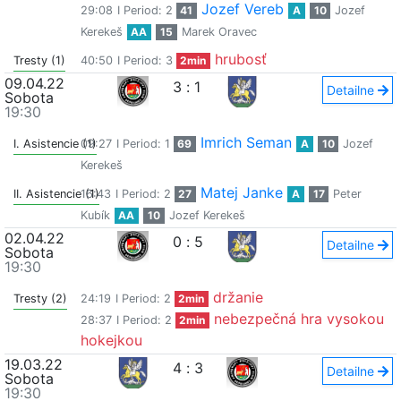
Jozef Vereb
29:08
I Period: 2
41
A
10
Jozef
Kerekeš
AA
15
Marek Oravec
hrubosť
Tresty (1)
40:50
I Period: 3
2min
09.04.22
3
:
1
Detailne
Sobota
19:30
Imrich Seman
I. Asistencie (1)
09:27
I Period: 1
69
A
10
Jozef
Kerekeš
Matej Janke
II. Asistencie (1)
16:43
I Period: 2
27
A
17
Peter
Kubík
AA
10
Jozef Kerekeš
02.04.22
0
:
5
Detailne
Sobota
19:30
držanie
Tresty (2)
24:19
I Period: 2
2min
nebezpečná hra vysokou
28:37
I Period: 2
2min
hokejkou
19.03.22
4
:
3
Detailne
Sobota
19:30