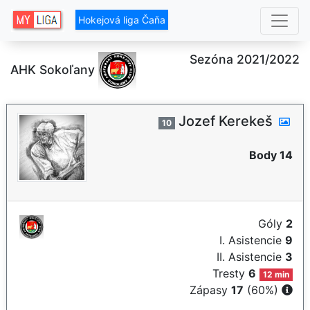
Hokejová liga Čaňa
Sezóna 2021/2022
AHK Sokoľany
Jozef Kerekeš
10
Body 14
Góly
2
I. Asistencie
9
II. Asistencie
3
Tresty
6
12 min
Zápasy
17
(60%)