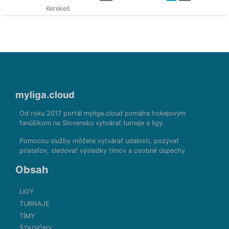
Kerekeš
myliga.cloud
Od roku 2017 portál myliga.cloud pomáha hokejovým
fanúšikom na Slovensku vytvárať turnaje a ligy.
Pomocou služby môžete vytvárať udalosti, pozývať
priateľov, sledovať výsledky tímov a osobné úspechy.
Obsah
LIGY
TURNAJE
TÍMY
ŠTADIÓNY