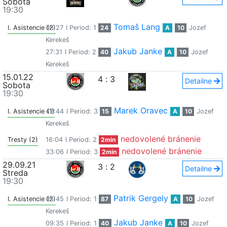
Sobota
19:30
Tomaš Lang
I. Asistencie (2)
08:27
I Period: 1
24
A
10
Jozef
Kerekeš
Jakub Janke
27:31
I Period: 2
40
A
10
Jozef
Kerekeš
15.01.22
4
:
3
Detailne
Sobota
19:30
Marek Oravec
I. Asistencie (1)
42:44
I Period: 3
15
A
10
Jozef
Kerekeš
nedovolené bránenie
Tresty (2)
16:04
I Period: 2
2min
nedovolené bránenie
33:06
I Period: 3
2min
29.09.21
3
:
2
Detailne
Streda
19:30
Patrik Gergely
I. Asistencie (2)
05:45
I Period: 1
87
A
10
Jozef
Kerekeš
Jakub Janke
09:35
I Period: 1
40
A
10
Jozef