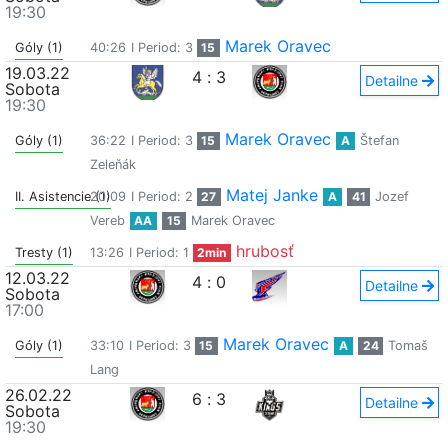
19:30
Marek Oravec
Góly (1)
40:26
I Period: 3
15
19.03.22
4
:
3
Detailne
Sobota
19:30
Marek Oravec
Góly (1)
36:22
I Period: 3
15
A
Štefan
Zeleňák
Matej Janke
II. Asistencie (1)
20:09
I Period: 2
27
A
41
Jozef
Vereb
AA
15
Marek Oravec
hrubosť
Tresty (1)
13:26
I Period: 1
2min
12.03.22
4
:
0
Detailne
Sobota
17:00
Marek Oravec
Góly (1)
33:10
I Period: 3
15
A
24
Tomaš
Lang
26.02.22
6
:
3
Detailne
Sobota
19:30