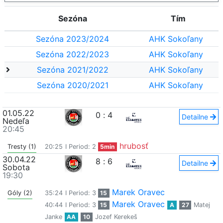
Sezóna
Tím
Sezóna 2023/2024
AHK Sokoľany
Sezóna 2022/2023
AHK Sokoľany
Sezóna 2021/2022
AHK Sokoľany
Sezóna 2020/2021
AHK Sokoľany
01.05.22
0
:
4
Detailne
Nedeľa
20:45
hrubosť
Tresty (1)
20:25
I Period: 2
5min
30.04.22
8
:
6
Detailne
Sobota
19:30
Marek Oravec
Góly (2)
35:24
I Period: 3
15
Marek Oravec
40:44
I Period: 3
15
A
27
Matej
Janke
AA
10
Jozef Kerekeš