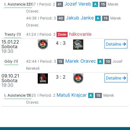
Jozef Vereb
I. Asistencie (2)
21:57
I Period: 2
41
A
15
Marek
Oravec
Jakub Janke
44:38
I Period: 3
40
A
15
Marek
Oravec
hákovanie
Tresty (1)
41:24
I Period: 3
2min
15.01.22
4
:
3
Detailne
Sobota
19:30
Marek Oravec
Góly (1)
42:44
I Period: 3
15
A
10
Jozef
Kerekeš
09.10.21
3
:
2
Detailne
Sobota
19:30
Matuš Krajcar
I. Asistencie (1)
19:25
I Period: 2
A
15
Marek
Oravec