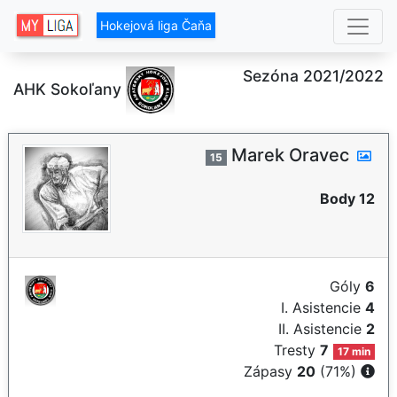
Hokejová liga Čaňa
Sezóna 2021/2022
AHK Sokoľany
Marek Oravec
15
Body 12
Góly
6
I. Asistencie
4
II. Asistencie
2
Tresty
7
17 min
Zápasy
20
(71%)