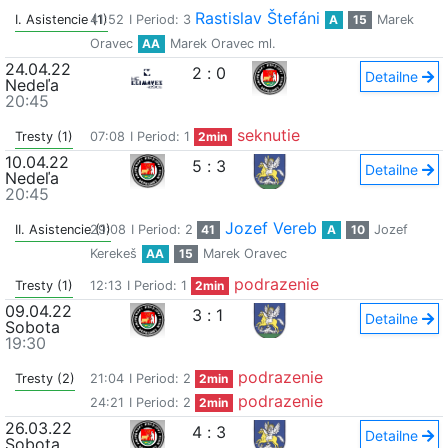
Rastislav Štefáni
I. Asistencie (1)
41:52
I Period: 3
A
15
Marek
Oravec
AA
Marek Oravec ml.
24.04.22
2
:
0
Detailne
Nedeľa
20:45
seknutie
Tresty (1)
07:08
I Period: 1
2min
10.04.22
5
:
3
Detailne
Nedeľa
20:45
Jozef Vereb
II. Asistencie (1)
29:08
I Period: 2
41
A
10
Jozef
Kerekeš
AA
15
Marek Oravec
podrazenie
Tresty (1)
12:13
I Period: 1
2min
09.04.22
3
:
1
Detailne
Sobota
19:30
podrazenie
Tresty (2)
21:04
I Period: 2
2min
podrazenie
24:21
I Period: 2
2min
26.03.22
4
:
3
Detailne
Sobota