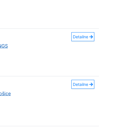
Detailne
INGS
Detailne
ošice