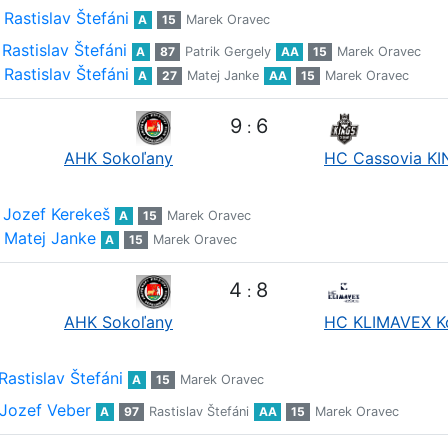
Rastislav Štefáni
A
15
Marek Oravec
Rastislav Štefáni
A
87
Patrik Gergely
AA
15
Marek Oravec
Rastislav Štefáni
A
27
Matej Janke
AA
15
Marek Oravec
9
6
:
AHK Sokoľany
HC Cassovia K
Jozef Kerekeš
A
15
Marek Oravec
Matej Janke
A
15
Marek Oravec
4
8
:
AHK Sokoľany
HC KLIMAVEX K
Rastislav Štefáni
A
15
Marek Oravec
Jozef Veber
A
97
Rastislav Štefáni
AA
15
Marek Oravec