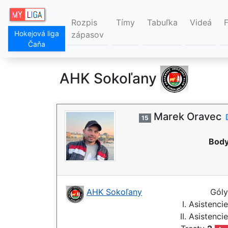
Rozpis
Tímy
Tabuľka
Videá
Hokejová liga
zápasov
Čaňa
AHK Sokoľany
Marek Oravec
15
Body
AHK Sokoľany
Gól
I. Asistenci
II. Asistenci