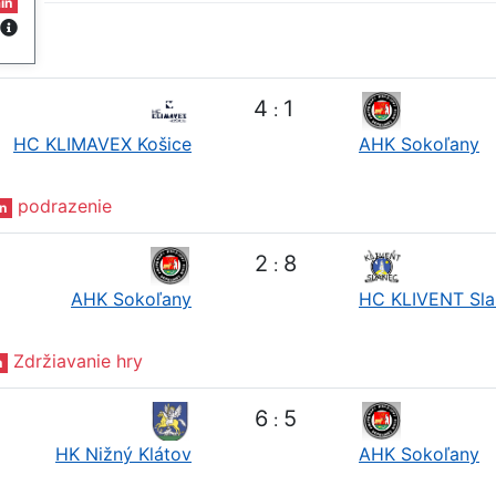
in
4
1
:
HC KLIMAVEX Košice
AHK Sokoľany
podrazenie
n
2
8
:
AHK Sokoľany
HC KLIVENT Sla
Zdržiavanie hry
n
6
5
:
HK Nižný Klátov
AHK Sokoľany