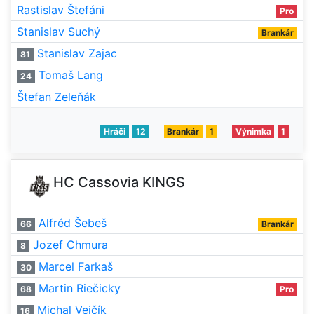
Rastislav Štefáni
Pro
Stanislav Suchý
Brankár
Stanislav Zajac
81
Tomaš Lang
24
Štefan Zeleňák
Hráči
12
Brankár
1
Výnimka
1
HC Cassovia KINGS
Alfréd Šebeš
66
Brankár
Jozef Chmura
8
Marcel Farkaš
30
Martin Riečicky
68
Pro
Michal Vejčík
16