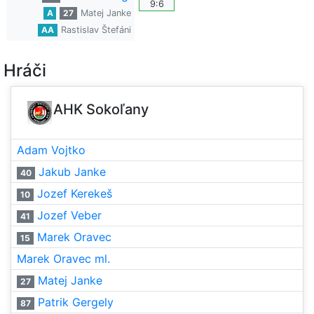
9:6
A
27
Matej Janke
AA
Rastislav Štefáni
Hráči
AHK Sokoľany
Adam Vojtko
Jakub Janke
40
Jozef Kerekeš
10
Jozef Veber
41
Marek Oravec
15
Marek Oravec ml.
Matej Janke
27
Patrik Gergely
87