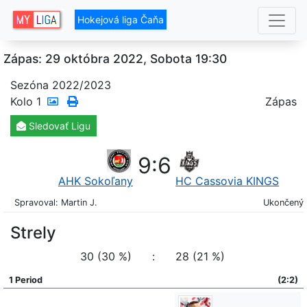
Hokejová liga Čaňa
Zápas: 29 októbra 2022, Sobota 19:30
Sezóna 2022/2023
Kolo
1
Zápas
Sledovať
Ligu
9
:
6
AHK Sokoľany
HC Cassovia KINGS
Spravoval: Martin J.
Ukončený
Strely
30 (30 %)
:
28 (21 %)
1 Period
(2:2)