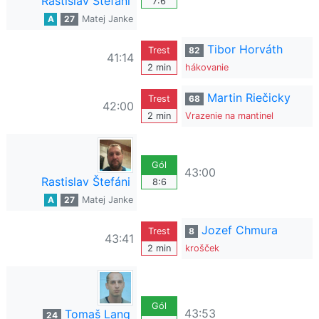
Rastislav Štefáni
7:6
A
27
Matej Janke
Tibor Horváth
Trest
82
41:14
2 min
hákovanie
Martin Riečicky
Trest
68
42:00
2 min
Vrazenie na mantinel
Gól
43:00
Rastislav Štefáni
8:6
A
27
Matej Janke
Jozef Chmura
Trest
8
43:41
2 min
krošček
Gól
43:53
Tomaš Lang
24