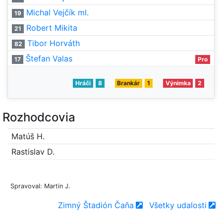
Michal Vejčík ml.
19
Robert Mikita
21
Tibor Horváth
82
Štefan Valas
17
Pro
Hráči
8
Brankár
1
Výnimka
2
Rozhodcovia
Matúš H.
Rastislav D.
Spravoval: Martin J.
Zimný Štadión Čaňa
Všetky udalosti