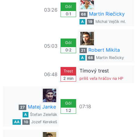
Gól
03:26
Martin Riečicky
0:1
68
A
19
Michal Vejčík ml.
Gól
05:03
Robert Mikita
0:2
21
A
68
Martin Riečicky
Tímový trest
Trest
06:48
2 min
príliš veľa hráčov na HP
Gól
07:18
Matej Janke
27
1:2
A
Štefan Zeleňák
AA
10
Jozef Kerekeš