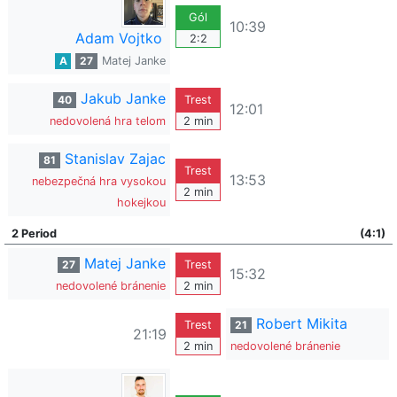
Gól
10:39
Adam Vojtko
2:2
A
27
Matej Janke
Jakub Janke
40
Trest
12:01
nedovolená hra telom
2 min
Stanislav Zajac
81
Trest
13:53
nebezpečná hra vysokou
2 min
hokejkou
2 Period
(4:1)
Matej Janke
27
Trest
15:32
nedovolené bránenie
2 min
Robert Mikita
Trest
21
21:19
2 min
nedovolené bránenie