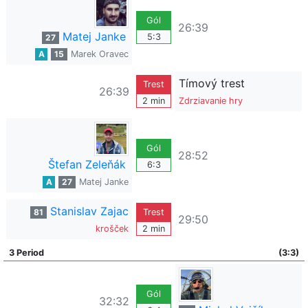
Gól
26:39
Matej Janke
5:3
27
A
15
Marek Oravec
Tímový trest
Trest
26:39
2 min
Zdrziavanie hry
Gól
28:52
Štefan Zeleňák
6:3
A
27
Matej Janke
Stanislav Zajac
81
Trest
29:50
krošček
2 min
3 Period
(3:3)
Gól
32:32