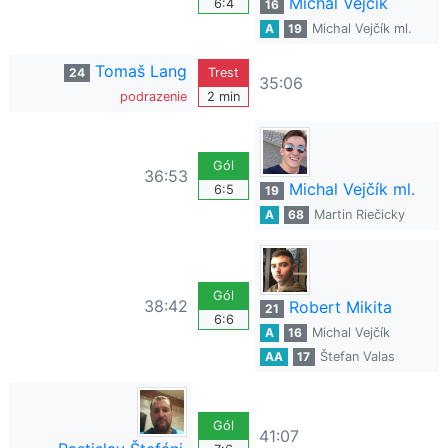
Michal Vejčík
6:4
16
A
19
Michal Vejčík ml.
Tomaš Lang
24
Trest
35:06
podrazenie
2 min
Gól
36:53
Michal Vejčík ml.
6:5
19
A
68
Martin Riečicky
Gól
38:42
Robert Mikita
21
6:6
A
16
Michal Vejčík
AA
17
Štefan Valas
Gól
41:07