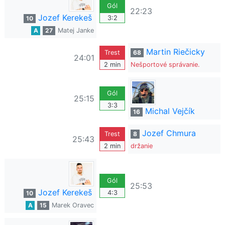
Gól
22:23
Jozef Kerekeš
3:2
10
A
27
Matej Janke
Martin Riečicky
Trest
68
24:01
2 min
Nešportové správanie.
Gól
25:15
3:3
Michal Vejčík
16
Jozef Chmura
Trest
8
25:43
2 min
držanie
Gól
25:53
Jozef Kerekeš
4:3
10
A
15
Marek Oravec