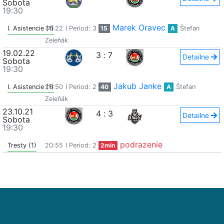
Sobota
19:30
Marek Oravec
I. Asistencie (1)
36:22
I Period: 3
15
A
Štefan
Zeleňák
19.02.22
3
:
7
Detailne
Sobota
19:30
Jakub Janke
I. Asistencie (1)
26:50
I Period: 2
40
A
Štefan
Zeleňák
23.10.21
4
:
3
Detailne
Sobota
19:30
podrazenie
Tresty (1)
20:55
I Period: 2
2min