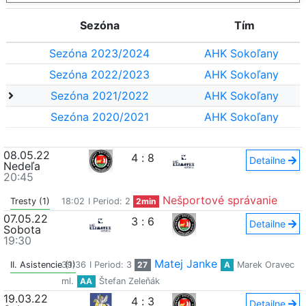
Sezóna
Tím
Sezóna 2023/2024
AHK Sokoľany
Sezóna 2022/2023
AHK Sokoľany
Sezóna 2021/2022
AHK Sokoľany
Sezóna 2020/2021
AHK Sokoľany
08.05.22
4
:
8
Detailne
Nedeľa
20:45
Nešportové správanie
Tresty (1)
18:02
I Period: 2
2min
07.05.22
3
:
6
Detailne
Sobota
19:30
Matej Janke
II. Asistencie (1)
39:36
I Period: 3
27
A
Marek Oravec
ml.
AA
Štefan Zeleňák
19.03.22
4
:
3
Detailne