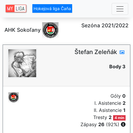
Hokejová liga Čaňa
Sezóna 2021/2022
AHK Sokoľany
Štefan Zeleňák
Body 3
Góly
0
I. Asistencie
2
II. Asistencie
1
Tresty
2
4 min
Zápasy
26
(92%)