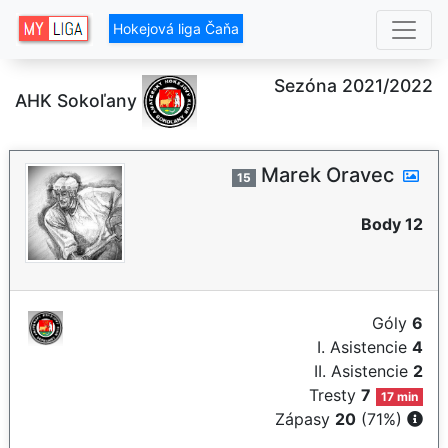
Hokejová liga Čaňa
Sezóna 2021/2022
AHK Sokoľany
Marek Oravec
15
Body 12
Góly
6
I. Asistencie
4
II. Asistencie
2
Tresty
7
17 min
Zápasy
20
(71%)