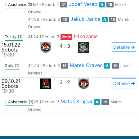
Jozef Vereb
I. Asistencie (2)
21:57
I Period: 2
41
A
15
Marek
Oravec
Jakub Janke
44:38
I Period: 3
40
A
15
Marek
Oravec
hákovanie
Tresty (1)
41:24
I Period: 3
2min
15.01.22
4
:
3
Detailne
Sobota
19:30
Marek Oravec
Góly (1)
42:44
I Period: 3
15
A
10
Jozef
Kerekeš
09.10.21
3
:
2
Detailne
Sobota
19:30
Matuš Krajcar
I. Asistencie (1)
19:25
I Period: 2
A
15
Marek
Oravec