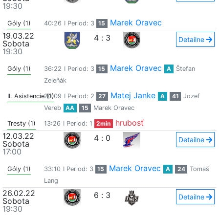
19:30
Marek Oravec
Góly (1)
40:26
I Period: 3
15
19.03.22
4
:
3
Detailne
Sobota
19:30
Marek Oravec
Góly (1)
36:22
I Period: 3
15
A
Štefan
Zeleňák
Matej Janke
II. Asistencie (1)
20:09
I Period: 2
27
A
41
Jozef
Vereb
AA
15
Marek Oravec
hrubosť
Tresty (1)
13:26
I Period: 1
2min
12.03.22
4
:
0
Detailne
Sobota
17:00
Marek Oravec
Góly (1)
33:10
I Period: 3
15
A
24
Tomaš
Lang
26.02.22
6
:
3
Detailne
Sobota
19:30