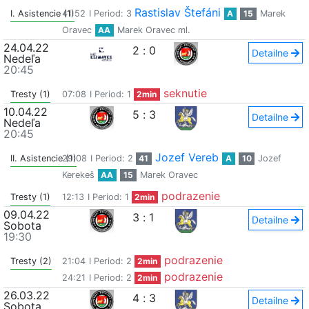
Rastislav Štefáni
I. Asistencie (1)
41:52
I Period: 3
A
15
Marek
Oravec
AA
Marek Oravec ml.
24.04.22
2
:
0
Detailne
Nedeľa
20:45
seknutie
Tresty (1)
07:08
I Period: 1
2min
10.04.22
5
:
3
Detailne
Nedeľa
20:45
Jozef Vereb
II. Asistencie (1)
29:08
I Period: 2
41
A
10
Jozef
Kerekeš
AA
15
Marek Oravec
podrazenie
Tresty (1)
12:13
I Period: 1
2min
09.04.22
3
:
1
Detailne
Sobota
19:30
podrazenie
Tresty (2)
21:04
I Period: 2
2min
podrazenie
24:21
I Period: 2
2min
26.03.22
4
:
3
Detailne
Sobota