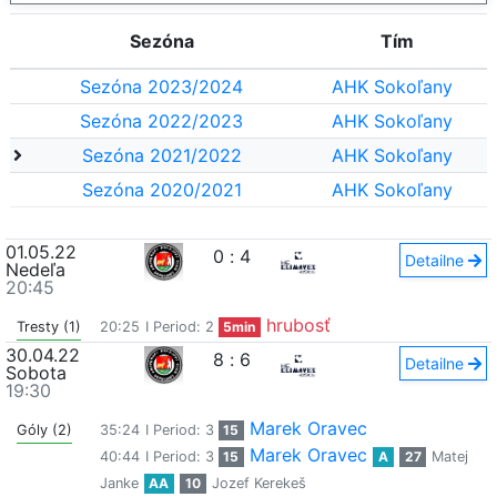
Sezóna
Tím
Sezóna 2023/2024
AHK Sokoľany
Sezóna 2022/2023
AHK Sokoľany
Sezóna 2021/2022
AHK Sokoľany
Sezóna 2020/2021
AHK Sokoľany
01.05.22
0
:
4
Detailne
Nedeľa
20:45
hrubosť
Tresty (1)
20:25
I Period: 2
5min
30.04.22
8
:
6
Detailne
Sobota
19:30
Marek Oravec
Góly (2)
35:24
I Period: 3
15
Marek Oravec
40:44
I Period: 3
15
A
27
Matej
Janke
AA
10
Jozef Kerekeš