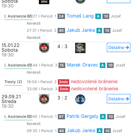
Sobota
19:30
Tomaš Lang
I. Asistencie (2)
08:27
I Period: 1
24
A
10
Jozef
Kerekeš
Jakub Janke
27:31
I Period: 2
40
A
10
Jozef
Kerekeš
15.01.22
4
:
3
Detailne
Sobota
19:30
Marek Oravec
I. Asistencie (1)
42:44
I Period: 3
15
A
10
Jozef
Kerekeš
nedovolené bránenie
Tresty (2)
16:04
I Period: 2
2min
nedovolené bránenie
33:06
I Period: 3
2min
29.09.21
3
:
2
Detailne
Streda
19:30
Patrik Gergely
I. Asistencie (2)
05:45
I Period: 1
87
A
10
Jozef
Kerekeš
Jakub Janke
09:35
I Period: 1
40
A
10
Jozef