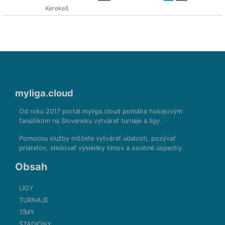
Kerekeš
myliga.cloud
Od roku 2017 portál myliga.cloud pomáha hokejovým
fanúšikom na Slovensku vytvárať turnaje a ligy.
Pomocou služby môžete vytvárať udalosti, pozývať
priateľov, sledovať výsledky tímov a osobné úspechy.
Obsah
LIGY
TURNAJE
TÍMY
ŠTADIÓNY