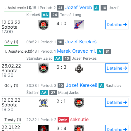
Jozef Vereb
I. Asistencie (1)
28:15
I Period: 2
41
A
10
Jozef
Kerekeš
AA
24
Tomaš Lang
12.03.22
4
:
0
Detailne
Sobota
17:00
Jozef Kerekeš
Góly (1)
08:52
I Period: 1
10
Marek Oravec ml.
II. Asistencie (1)
02:43
I Period: 1
A
81
Stanislav Zajac
AA
10
Jozef Kerekeš
26.02.22
6
:
3
Detailne
Sobota
19:30
Jozef Kerekeš
Góly (1)
33:38
I Period: 3
10
A
Rastislav
Štefáni
AA
27
Matej Janke
12.02.22
2
:
1
Detailne
Sobota
19:30
seknutie
Tresty (1)
22:32
I Period: 2
2min
22.01.22
3
:
4
Detailne