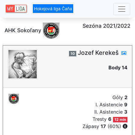
Hokejová liga Čaňa
Sezóna 2021/2022
AHK Sokoľany
Jozef Kerekeš
10
Body 14
Góly
2
I. Asistencie
9
II. Asistencie
3
Tresty
6
12 min
Zápasy
17
(60%)