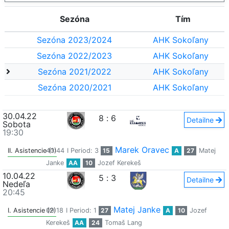
Sezóna
Tím
Sezóna 2023/2024
AHK Sokoľany
Sezóna 2022/2023
AHK Sokoľany
Sezóna 2021/2022
AHK Sokoľany
Sezóna 2020/2021
AHK Sokoľany
30.04.22
8
:
6
Detailne
Sobota
19:30
Marek Oravec
II. Asistencie (1)
40:44
I Period: 3
15
A
27
Matej
Janke
AA
10
Jozef Kerekeš
10.04.22
5
:
3
Detailne
Nedeľa
20:45
Matej Janke
I. Asistencie (2)
09:18
I Period: 1
27
A
10
Jozef
Kerekeš
AA
24
Tomaš Lang