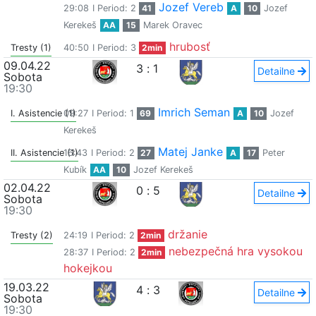
Jozef Vereb
29:08
I Period: 2
41
A
10
Jozef
Kerekeš
AA
15
Marek Oravec
hrubosť
Tresty (1)
40:50
I Period: 3
2min
09.04.22
3
:
1
Detailne
Sobota
19:30
Imrich Seman
I. Asistencie (1)
09:27
I Period: 1
69
A
10
Jozef
Kerekeš
Matej Janke
II. Asistencie (1)
16:43
I Period: 2
27
A
17
Peter
Kubík
AA
10
Jozef Kerekeš
02.04.22
0
:
5
Detailne
Sobota
19:30
držanie
Tresty (2)
24:19
I Period: 2
2min
nebezpečná hra vysokou
28:37
I Period: 2
2min
hokejkou
19.03.22
4
:
3
Detailne
Sobota
19:30