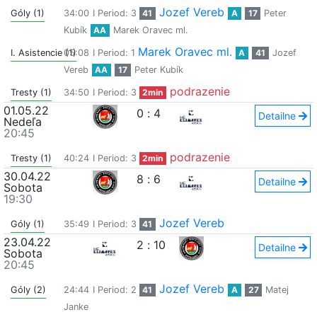
Jozef Vereb
Góly (1)
34:00
I Period: 3
41
A
17
Peter
Kubík
AA
Marek Oravec ml.
Marek Oravec ml.
I. Asistencie (1)
05:08
I Period: 1
A
41
Jozef
Vereb
AA
17
Peter Kubík
podrazenie
Tresty (1)
34:50
I Period: 3
2min
01.05.22
0
:
4
Detailne
Nedeľa
20:45
podrazenie
Tresty (1)
40:24
I Period: 3
2min
30.04.22
8
:
6
Detailne
Sobota
19:30
Jozef Vereb
Góly (1)
35:49
I Period: 3
41
23.04.22
2
:
10
Detailne
Sobota
20:45
Jozef Vereb
Góly (2)
24:44
I Period: 2
41
A
27
Matej
Janke