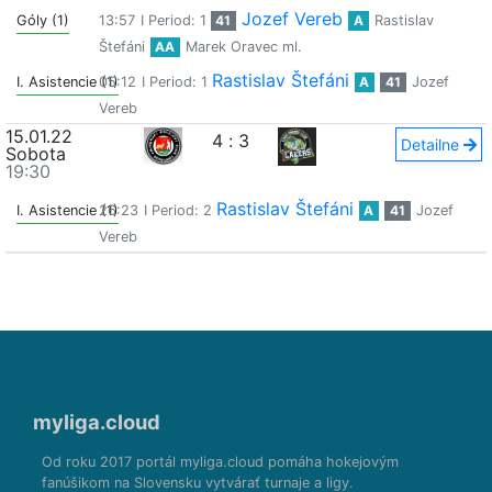
Jozef Vereb
Góly (1)
13:57
I Period: 1
41
A
Rastislav
Štefáni
AA
Marek Oravec ml.
Rastislav Štefáni
I. Asistencie (1)
05:12
I Period: 1
A
41
Jozef
Vereb
15.01.22
4
:
3
Detailne
Sobota
19:30
Rastislav Štefáni
I. Asistencie (1)
26:23
I Period: 2
A
41
Jozef
Vereb
myliga.cloud
Od roku 2017 portál myliga.cloud pomáha hokejovým
fanúšikom na Slovensku vytvárať turnaje a ligy.