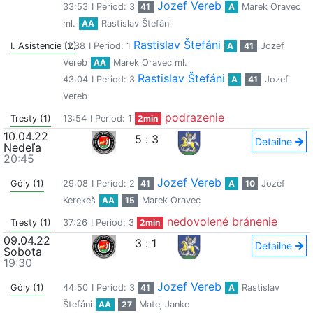
Jozef Vereb
33:53
I Period: 3
41
A
Marek Oravec
ml.
AA
Rastislav Štefáni
Rastislav Štefáni
I. Asistencie (2)
11:38
I Period: 1
A
41
Jozef
Vereb
AA
Marek Oravec ml.
Rastislav Štefáni
43:04
I Period: 3
A
41
Jozef
Vereb
podrazenie
Tresty (1)
13:54
I Period: 1
2min
10.04.22
5
:
3
Detailne
Nedeľa
20:45
Jozef Vereb
Góly (1)
29:08
I Period: 2
41
A
10
Jozef
Kerekeš
AA
15
Marek Oravec
nedovolené bránenie
Tresty (1)
37:26
I Period: 3
2min
09.04.22
3
:
1
Detailne
Sobota
19:30
Jozef Vereb
Góly (1)
44:50
I Period: 3
41
A
Rastislav
Štefáni
AA
27
Matej Janke