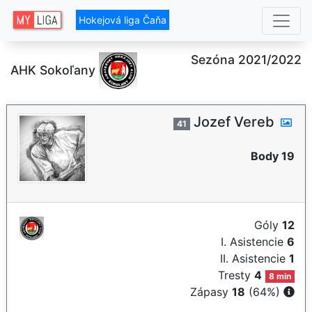
Hokejová liga Čaňa
Sezóna 2021/2022
AHK Sokoľany
Jozef Vereb
41
Body 19
Góly
12
I. Asistencie
6
II. Asistencie
1
Tresty
4
8 min
Zápasy
18
(64%)