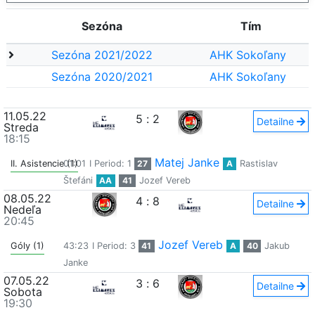
Sezóna
Tím
Sezóna 2021/2022
AHK Sokoľany
Sezóna 2020/2021
AHK Sokoľany
11.05.22
5
:
2
Detailne
Streda
18:15
Matej Janke
II. Asistencie (1)
01:01
I Period: 1
27
A
Rastislav
Štefáni
AA
41
Jozef Vereb
08.05.22
4
:
8
Detailne
Nedeľa
20:45
Jozef Vereb
Góly (1)
43:23
I Period: 3
41
A
40
Jakub
Janke
07.05.22
3
:
6
Detailne
Sobota
19:30