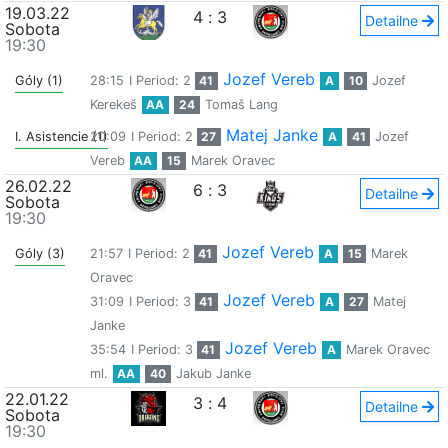
19.03.22
4
:
3
Detailne
Sobota
19:30
Jozef Vereb
Góly (1)
28:15
I Period: 2
41
A
10
Jozef
Kerekeš
AA
24
Tomaš Lang
Matej Janke
I. Asistencie (1)
20:09
I Period: 2
27
A
41
Jozef
Vereb
AA
15
Marek Oravec
26.02.22
6
:
3
Detailne
Sobota
19:30
Jozef Vereb
Góly (3)
21:57
I Period: 2
41
A
15
Marek
Oravec
Jozef Vereb
31:09
I Period: 3
41
A
27
Matej
Janke
Jozef Vereb
35:54
I Period: 3
41
A
Marek Oravec
ml.
AA
40
Jakub Janke
22.01.22
3
:
4
Detailne
Sobota
19:30