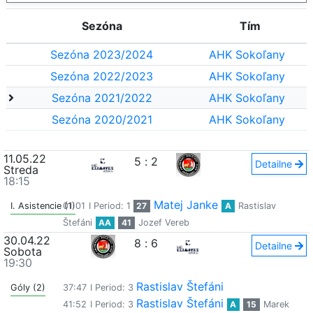
Sezóna
Tím
Sezóna 2023/2024
AHK Sokoľany
Sezóna 2022/2023
AHK Sokoľany
Sezóna 2021/2022
AHK Sokoľany
Sezóna 2020/2021
AHK Sokoľany
11.05.22
5
:
2
Detailne
Streda
18:15
Matej Janke
I. Asistencie (1)
01:01
I Period: 1
27
A
Rastislav
Štefáni
AA
41
Jozef Vereb
30.04.22
8
:
6
Detailne
Sobota
19:30
Rastislav Štefáni
Góly (2)
37:47
I Period: 3
Rastislav Štefáni
41:52
I Period: 3
A
15
Marek