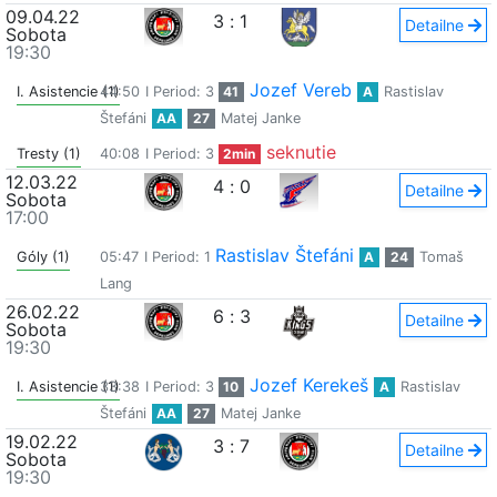
09.04.22
3
:
1
Detailne
Sobota
19:30
Jozef Vereb
I. Asistencie (1)
44:50
I Period: 3
41
A
Rastislav
Štefáni
AA
27
Matej Janke
seknutie
Tresty (1)
40:08
I Period: 3
2min
12.03.22
4
:
0
Detailne
Sobota
17:00
Rastislav Štefáni
Góly (1)
05:47
I Period: 1
A
24
Tomaš
Lang
26.02.22
6
:
3
Detailne
Sobota
19:30
Jozef Kerekeš
I. Asistencie (1)
33:38
I Period: 3
10
A
Rastislav
Štefáni
AA
27
Matej Janke
19.02.22
3
:
7
Detailne
Sobota
19:30