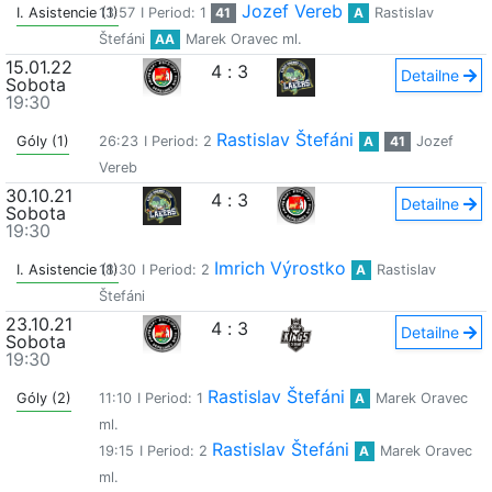
Jozef Vereb
I. Asistencie (1)
13:57
I Period: 1
41
A
Rastislav
Štefáni
AA
Marek Oravec ml.
15.01.22
4
:
3
Detailne
Sobota
19:30
Rastislav Štefáni
Góly (1)
26:23
I Period: 2
A
41
Jozef
Vereb
30.10.21
4
:
3
Detailne
Sobota
19:30
Imrich Výrostko
I. Asistencie (1)
18:30
I Period: 2
A
Rastislav
Štefáni
23.10.21
4
:
3
Detailne
Sobota
19:30
Rastislav Štefáni
Góly (2)
11:10
I Period: 1
A
Marek Oravec
ml.
Rastislav Štefáni
19:15
I Period: 2
A
Marek Oravec
ml.