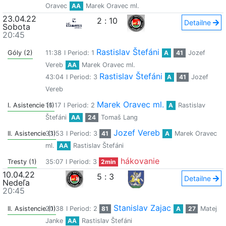
Oravec
AA
Marek Oravec ml.
23.04.22
2
:
10
Detailne
Sobota
20:45
Rastislav Štefáni
Góly (2)
11:38
I Period: 1
A
41
Jozef
Vereb
AA
Marek Oravec ml.
Rastislav Štefáni
43:04
I Period: 3
A
41
Jozef
Vereb
Marek Oravec ml.
I. Asistencie (1)
16:17
I Period: 2
A
Rastislav
Štefáni
AA
24
Tomaš Lang
Jozef Vereb
II. Asistencie (1)
33:53
I Period: 3
41
A
Marek Oravec
ml.
AA
Rastislav Štefáni
hákovanie
Tresty (1)
35:07
I Period: 3
2min
10.04.22
5
:
3
Detailne
Nedeľa
20:45
Stanislav Zajac
II. Asistencie (1)
20:38
I Period: 2
81
A
27
Matej
Janke
AA
Rastislav Štefáni