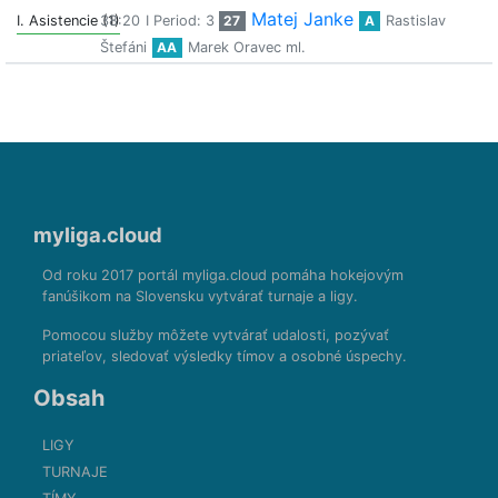
Matej Janke
I. Asistencie (1)
38:20
I Period: 3
27
A
Rastislav
Štefáni
AA
Marek Oravec ml.
myliga.cloud
Od roku 2017 portál myliga.cloud pomáha hokejovým
fanúšikom na Slovensku vytvárať turnaje a ligy.
Pomocou služby môžete vytvárať udalosti, pozývať
priateľov, sledovať výsledky tímov a osobné úspechy.
Obsah
LIGY
TURNAJE