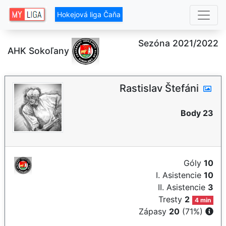
Hokejová liga Čaňa
Sezóna 2021/2022
AHK Sokoľany
Rastislav Štefáni
Body 23
Góly
10
I. Asistencie
10
II. Asistencie
3
Tresty
2
4 min
Zápasy
20
(71%)