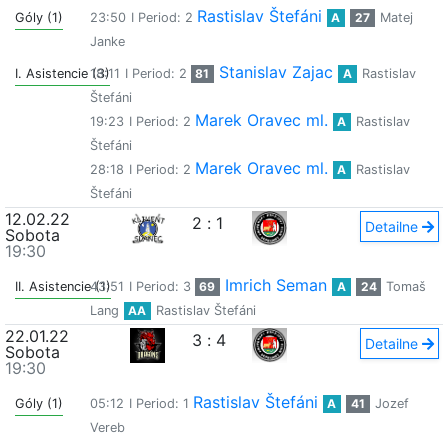
Rastislav Štefáni
Góly (1)
23:50
I Period: 2
A
27
Matej
Janke
Stanislav Zajac
I. Asistencie (3)
18:11
I Period: 2
81
A
Rastislav
Štefáni
Marek Oravec ml.
19:23
I Period: 2
A
Rastislav
Štefáni
Marek Oravec ml.
28:18
I Period: 2
A
Rastislav
Štefáni
12.02.22
2
:
1
Detailne
Sobota
19:30
Imrich Seman
II. Asistencie (1)
43:51
I Period: 3
69
A
24
Tomaš
Lang
AA
Rastislav Štefáni
22.01.22
3
:
4
Detailne
Sobota
19:30
Rastislav Štefáni
Góly (1)
05:12
I Period: 1
A
41
Jozef
Vereb