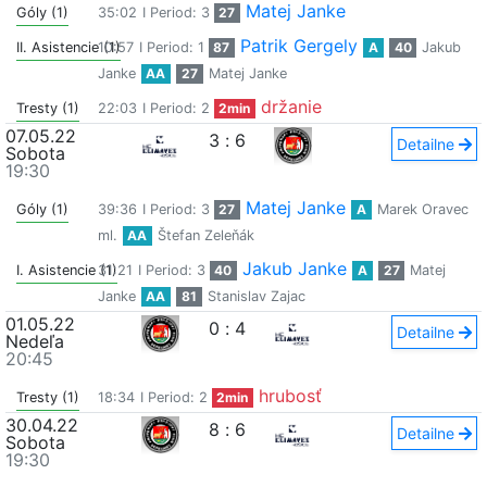
Matej Janke
Góly (1)
35:02
I Period: 3
27
Patrik Gergely
II. Asistencie (1)
10:57
I Period: 1
87
A
40
Jakub
Janke
AA
27
Matej Janke
držanie
Tresty (1)
22:03
I Period: 2
2min
07.05.22
3
:
6
Detailne
Sobota
19:30
Matej Janke
Góly (1)
39:36
I Period: 3
27
A
Marek Oravec
ml.
AA
Štefan Zeleňák
Jakub Janke
I. Asistencie (1)
31:21
I Period: 3
40
A
27
Matej
Janke
AA
81
Stanislav Zajac
01.05.22
0
:
4
Detailne
Nedeľa
20:45
hrubosť
Tresty (1)
18:34
I Period: 2
2min
30.04.22
8
:
6
Detailne
Sobota
19:30