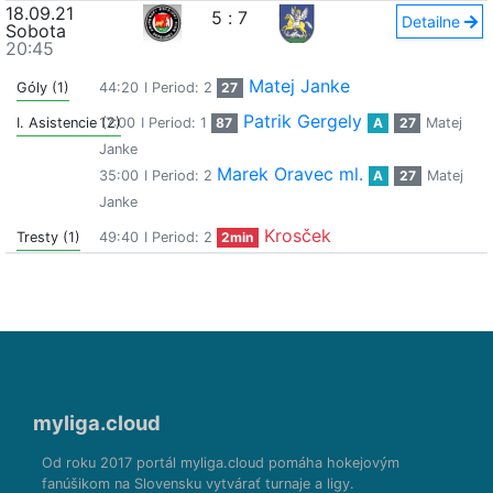
18.09.21
5
:
7
Detailne
Sobota
20:45
Matej Janke
Góly (1)
44:20
I Period: 2
27
Patrik Gergely
I. Asistencie (2)
17:00
I Period: 1
87
A
27
Matej
Janke
Marek Oravec ml.
35:00
I Period: 2
A
27
Matej
Janke
Krosček
Tresty (1)
49:40
I Period: 2
2min
myliga.cloud
Od roku 2017 portál myliga.cloud pomáha hokejovým
fanúšikom na Slovensku vytvárať turnaje a ligy.