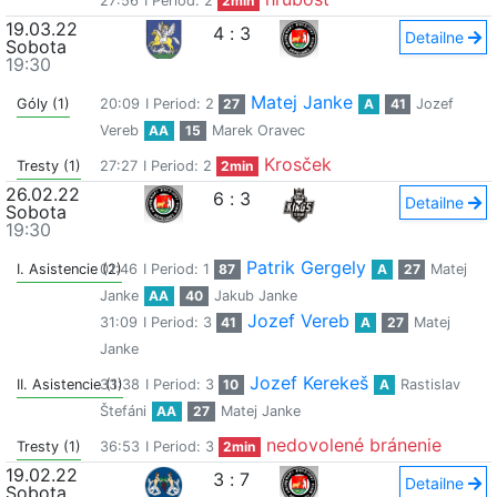
27:56
I Period: 2
2min
19.03.22
4
:
3
Detailne
Sobota
19:30
Matej Janke
Góly (1)
20:09
I Period: 2
27
A
41
Jozef
Vereb
AA
15
Marek Oravec
Krosček
Tresty (1)
27:27
I Period: 2
2min
26.02.22
6
:
3
Detailne
Sobota
19:30
Patrik Gergely
I. Asistencie (2)
01:46
I Period: 1
87
A
27
Matej
Janke
AA
40
Jakub Janke
Jozef Vereb
31:09
I Period: 3
41
A
27
Matej
Janke
Jozef Kerekeš
II. Asistencie (1)
33:38
I Period: 3
10
A
Rastislav
Štefáni
AA
27
Matej Janke
nedovolené bránenie
Tresty (1)
36:53
I Period: 3
2min
19.02.22
3
:
7
Detailne
Sobota