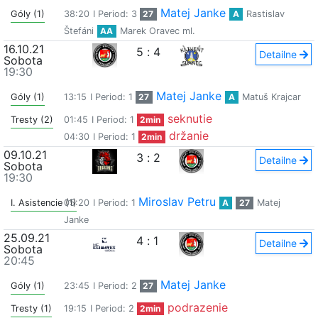
Matej Janke
Góly (1)
38:20
I Period: 3
27
A
Rastislav
Štefáni
AA
Marek Oravec ml.
16.10.21
5
:
4
Detailne
Sobota
19:30
Matej Janke
Góly (1)
13:15
I Period: 1
27
A
Matuš Krajcar
seknutie
Tresty (2)
01:45
I Period: 1
2min
držanie
04:30
I Period: 1
2min
09.10.21
3
:
2
Detailne
Sobota
19:30
Miroslav Petru
I. Asistencie (1)
05:20
I Period: 1
A
27
Matej
Janke
25.09.21
4
:
1
Detailne
Sobota
20:45
Matej Janke
Góly (1)
23:45
I Period: 2
27
podrazenie
Tresty (1)
19:15
I Period: 2
2min