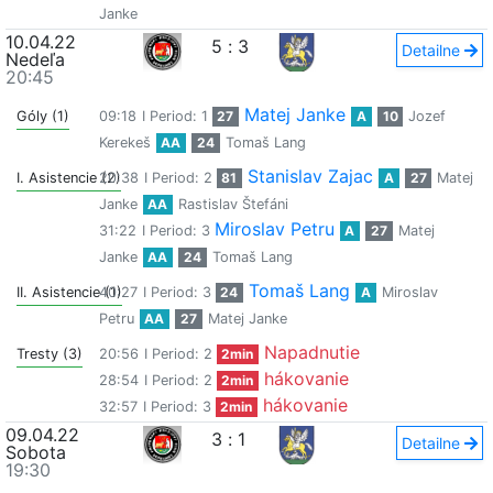
Janke
10.04.22
5
:
3
Detailne
Nedeľa
20:45
Matej Janke
Góly (1)
09:18
I Period: 1
27
A
10
Jozef
Kerekeš
AA
24
Tomaš Lang
Stanislav Zajac
I. Asistencie (2)
20:38
I Period: 2
81
A
27
Matej
Janke
AA
Rastislav Štefáni
Miroslav Petru
31:22
I Period: 3
A
27
Matej
Janke
AA
24
Tomaš Lang
Tomaš Lang
II. Asistencie (1)
40:27
I Period: 3
24
A
Miroslav
Petru
AA
27
Matej Janke
Napadnutie
Tresty (3)
20:56
I Period: 2
2min
hákovanie
28:54
I Period: 2
2min
hákovanie
32:57
I Period: 3
2min
09.04.22
3
:
1
Detailne
Sobota
19:30