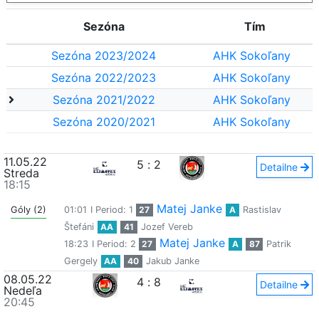
Sezóna
Tím
Sezóna 2023/2024
AHK Sokoľany
Sezóna 2022/2023
AHK Sokoľany
Sezóna 2021/2022
AHK Sokoľany
Sezóna 2020/2021
AHK Sokoľany
11.05.22
5
:
2
Detailne
Streda
18:15
Matej Janke
Góly (2)
01:01
I Period: 1
27
A
Rastislav
Štefáni
AA
41
Jozef Vereb
Matej Janke
18:23
I Period: 2
27
A
87
Patrik
Gergely
AA
40
Jakub Janke
08.05.22
4
:
8
Detailne
Nedeľa
20:45