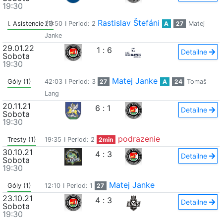
19:30
Rastislav Štefáni
I. Asistencie (1)
23:50
I Period: 2
A
27
Matej
Janke
29.01.22
1
:
6
Detailne
Sobota
19:30
Matej Janke
Góly (1)
42:03
I Period: 3
27
A
24
Tomaš
Lang
20.11.21
6
:
1
Detailne
Sobota
19:30
podrazenie
Tresty (1)
19:35
I Period: 2
2min
30.10.21
4
:
3
Detailne
Sobota
19:30
Matej Janke
Góly (1)
12:10
I Period: 1
27
23.10.21
4
:
3
Detailne
Sobota
19:30