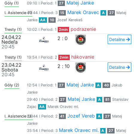
Matej Janke
Góly (1)
09:10
I Period: 1
27
Marek Oravec
I. Asistencie (1)
40:44
I Period: 3
15
A
27
Matej
Janke
AA
10
Jozef Kerekeš
podrazenie
Tresty (1)
10:02
I Period: 1
2min
24.04.22
2
:
0
Detailne
Nedeľa
20:45
hákovanie
Tresty (1)
19:54
I Period: 2
2min
23.04.22
2
:
10
Detailne
Sobota
20:45
Matej Janke
Góly (2)
12:54
I Period: 1
27
A
40
Jakub
Janke
Matej Janke
29:40
I Period: 2
27
A
81
Stanislav
Zajac
AA
Marek Oravec ml.
Jozef Vereb
I. Asistencie (2)
24:44
I Period: 2
41
A
27
Matej
Janke
Marek Oravec ml.
35:54
I Period: 3
A
27
Matej