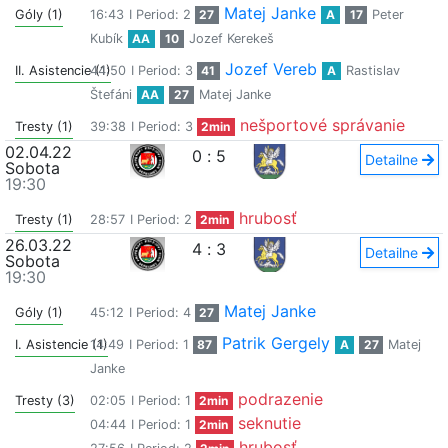
Matej Janke
Góly (1)
16:43
I Period: 2
27
A
17
Peter
Kubík
AA
10
Jozef Kerekeš
Jozef Vereb
II. Asistencie (1)
44:50
I Period: 3
41
A
Rastislav
Štefáni
AA
27
Matej Janke
nešportové správanie
Tresty (1)
39:38
I Period: 3
2min
02.04.22
0
:
5
Detailne
Sobota
19:30
hrubosť
Tresty (1)
28:57
I Period: 2
2min
26.03.22
4
:
3
Detailne
Sobota
19:30
Matej Janke
Góly (1)
45:12
I Period: 4
27
Patrik Gergely
I. Asistencie (1)
14:49
I Period: 1
87
A
27
Matej
Janke
podrazenie
Tresty (3)
02:05
I Period: 1
2min
seknutie
04:44
I Period: 1
2min
hrubosť