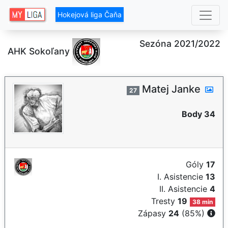
Hokejová liga Čaňa
Sezóna 2021/2022
AHK Sokoľany
Matej Janke
27
Body 34
Góly
17
I. Asistencie
13
II. Asistencie
4
Tresty
19
38 min
Zápasy
24
(85%)