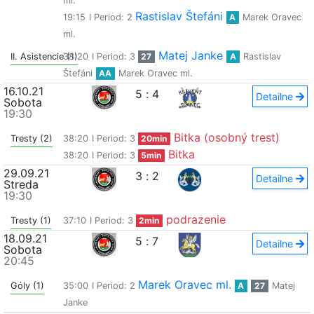
ml.
Rastislav Štefáni
19:15
I Period: 2
A
Marek Oravec
ml.
Matej Janke
II. Asistencie (1)
38:20
I Period: 3
27
A
Rastislav
Štefáni
AA
Marek Oravec ml.
16.10.21
5
:
4
Detailne
Sobota
19:30
Bitka (osobný trest)
Tresty (2)
38:20
I Period: 3
20min
Bitka
38:20
I Period: 3
5min
29.09.21
3
:
2
Detailne
Streda
19:30
podrazenie
Tresty (1)
37:10
I Period: 3
2min
18.09.21
5
:
7
Detailne
Sobota
20:45
Marek Oravec ml.
Góly (1)
35:00
I Period: 2
A
27
Matej
Janke