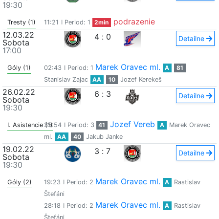
19:30
podrazenie
Tresty (1)
11:21
I Period: 1
2min
12.03.22
4
:
0
Detailne
Sobota
17:00
Marek Oravec ml.
Góly (1)
02:43
I Period: 1
A
81
Stanislav Zajac
AA
10
Jozef Kerekeš
26.02.22
6
:
3
Detailne
Sobota
19:30
Jozef Vereb
I. Asistencie (1)
35:54
I Period: 3
41
A
Marek Oravec
ml.
AA
40
Jakub Janke
19.02.22
3
:
7
Detailne
Sobota
19:30
Marek Oravec ml.
Góly (2)
19:23
I Period: 2
A
Rastislav
Štefáni
Marek Oravec ml.
28:18
I Period: 2
A
Rastislav
Štefáni