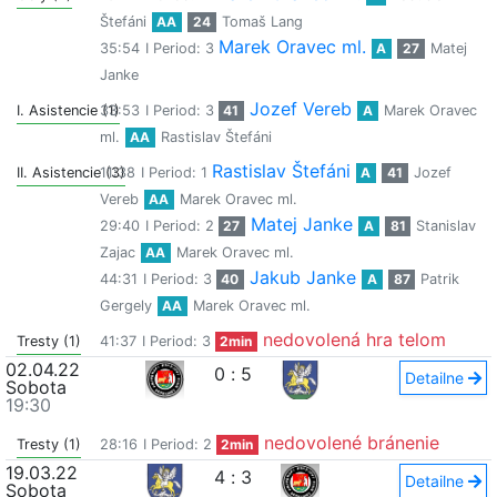
Štefáni
AA
24
Tomaš Lang
Marek Oravec ml.
35:54
I Period: 3
A
27
Matej
Janke
Jozef Vereb
I. Asistencie (1)
33:53
I Period: 3
41
A
Marek Oravec
ml.
AA
Rastislav Štefáni
Rastislav Štefáni
II. Asistencie (3)
11:38
I Period: 1
A
41
Jozef
Vereb
AA
Marek Oravec ml.
Matej Janke
29:40
I Period: 2
27
A
81
Stanislav
Zajac
AA
Marek Oravec ml.
Jakub Janke
44:31
I Period: 3
40
A
87
Patrik
Gergely
AA
Marek Oravec ml.
nedovolená hra telom
Tresty (1)
41:37
I Period: 3
2min
02.04.22
0
:
5
Detailne
Sobota
19:30
nedovolené bránenie
Tresty (1)
28:16
I Period: 2
2min
19.03.22
4
:
3
Detailne
Sobota