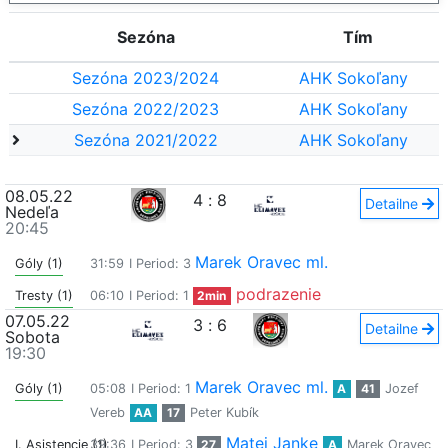
Sezóna
Tím
Sezóna 2023/2024
AHK Sokoľany
Sezóna 2022/2023
AHK Sokoľany
Sezóna 2021/2022
AHK Sokoľany
08.05.22
4
:
8
Detailne
Nedeľa
20:45
Marek Oravec ml.
Góly (1)
31:59
I Period: 3
podrazenie
Tresty (1)
06:10
I Period: 1
2min
07.05.22
3
:
6
Detailne
Sobota
19:30
Marek Oravec ml.
Góly (1)
05:08
I Period: 1
A
41
Jozef
Vereb
AA
17
Peter Kubík
Matej Janke
I. Asistencie (1)
39:36
I Period: 3
27
A
Marek Oravec