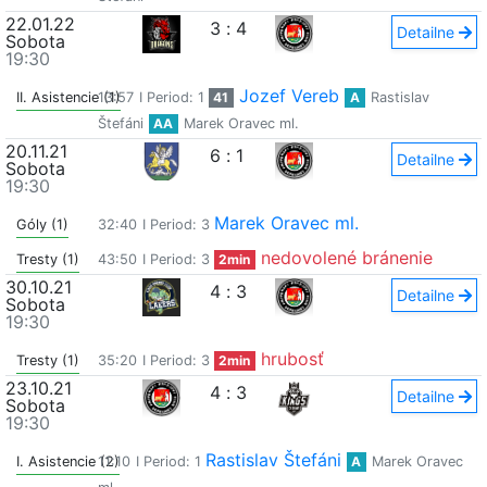
22.01.22
3
:
4
Detailne
Sobota
19:30
Jozef Vereb
II. Asistencie (1)
13:57
I Period: 1
41
A
Rastislav
Štefáni
AA
Marek Oravec ml.
20.11.21
6
:
1
Detailne
Sobota
19:30
Marek Oravec ml.
Góly (1)
32:40
I Period: 3
nedovolené bránenie
Tresty (1)
43:50
I Period: 3
2min
30.10.21
4
:
3
Detailne
Sobota
19:30
hrubosť
Tresty (1)
35:20
I Period: 3
2min
23.10.21
4
:
3
Detailne
Sobota
19:30
Rastislav Štefáni
I. Asistencie (2)
11:10
I Period: 1
A
Marek Oravec