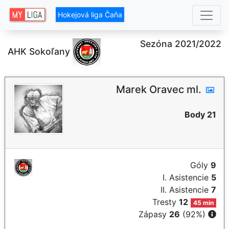
Hokejová liga Čaňa
Sezóna 2021/2022
AHK Sokoľany
Marek Oravec ml.
Body 21
Góly
9
I. Asistencie
5
II. Asistencie
7
Tresty
12
45 min
Zápasy
26
(92%)