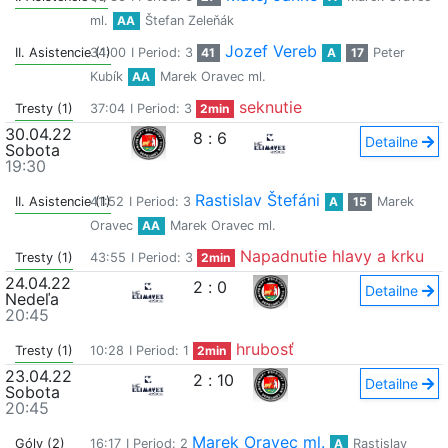
ml.
AA
Štefan Zeleňák
Jozef Vereb
II. Asistencie (1)
34:00
I Period: 3
41
A
17
Peter
Kubík
AA
Marek Oravec ml.
seknutie
Tresty (1)
37:04
I Period: 3
2min
30.04.22
8
:
6
Detailne
Sobota
19:30
Rastislav Štefáni
II. Asistencie (1)
41:52
I Period: 3
A
15
Marek
Oravec
AA
Marek Oravec ml.
Napadnutie hlavy a krku
Tresty (1)
43:55
I Period: 3
2min
24.04.22
2
:
0
Detailne
Nedeľa
20:45
hrubosť
Tresty (1)
10:28
I Period: 1
2min
23.04.22
2
:
10
Detailne
Sobota
20:45
Marek Oravec ml.
Góly (2)
16:17
I Period: 2
A
Rastislav