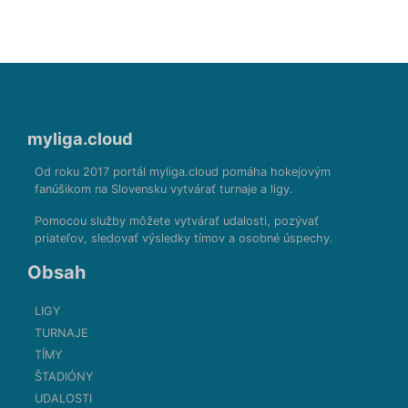
myliga.cloud
Od roku 2017 portál myliga.cloud pomáha hokejovým
fanúšikom na Slovensku vytvárať turnaje a ligy.
Pomocou služby môžete vytvárať udalosti, pozývať
priateľov, sledovať výsledky tímov a osobné úspechy.
Obsah
LIGY
TURNAJE
TÍMY
ŠTADIÓNY
UDALOSTI