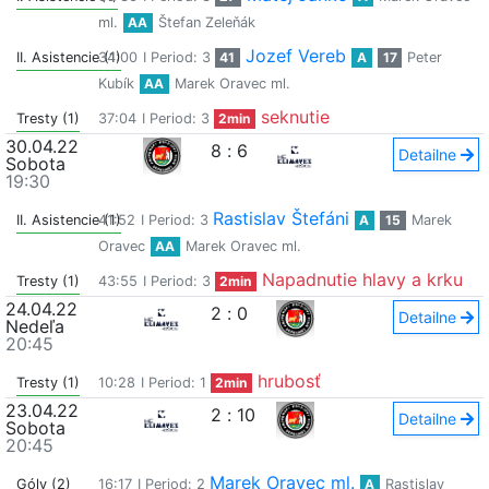
ml.
AA
Štefan Zeleňák
Jozef Vereb
II. Asistencie (1)
34:00
I Period: 3
41
A
17
Peter
Kubík
AA
Marek Oravec ml.
seknutie
Tresty (1)
37:04
I Period: 3
2min
30.04.22
8
:
6
Detailne
Sobota
19:30
Rastislav Štefáni
II. Asistencie (1)
41:52
I Period: 3
A
15
Marek
Oravec
AA
Marek Oravec ml.
Napadnutie hlavy a krku
Tresty (1)
43:55
I Period: 3
2min
24.04.22
2
:
0
Detailne
Nedeľa
20:45
hrubosť
Tresty (1)
10:28
I Period: 1
2min
23.04.22
2
:
10
Detailne
Sobota
20:45
Marek Oravec ml.
Góly (2)
16:17
I Period: 2
A
Rastislav