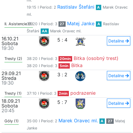
ml.
Rastislav Štefáni
19:15
I Period: 2
A
Marek Oravec
ml.
Matej Janke
II. Asistencie (1)
38:20
I Period: 3
27
A
Rastislav
Štefáni
AA
Marek Oravec ml.
16.10.21
5
:
4
Detailne
Sobota
19:30
Bitka (osobný trest)
Tresty (2)
38:20
I Period: 3
20min
Bitka
38:20
I Period: 3
5min
29.09.21
3
:
2
Detailne
Streda
19:30
podrazenie
Tresty (1)
37:10
I Period: 3
2min
18.09.21
5
:
7
Detailne
Sobota
20:45
Marek Oravec ml.
Góly (1)
35:00
I Period: 2
A
27
Matej
Janke