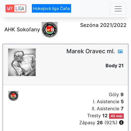
Hokejová liga Čaňa
Sezóna 2021/2022
AHK Sokoľany
Marek Oravec ml.
Body 21
Góly
9
I. Asistencie
5
II. Asistencie
7
Tresty
12
45 min
Zápasy
26
(92%)