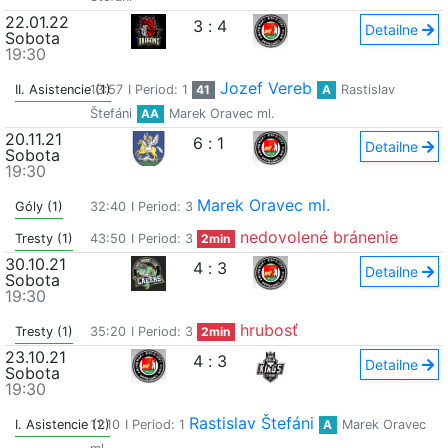
22.01.22
3
:
4
Detailne
Sobota
19:30
Jozef Vereb
II. Asistencie (1)
13:57
I Period: 1
41
A
Rastislav
Štefáni
AA
Marek Oravec ml.
20.11.21
6
:
1
Detailne
Sobota
19:30
Marek Oravec ml.
Góly (1)
32:40
I Period: 3
nedovolené bránenie
Tresty (1)
43:50
I Period: 3
2min
30.10.21
4
:
3
Detailne
Sobota
19:30
hrubosť
Tresty (1)
35:20
I Period: 3
2min
23.10.21
4
:
3
Detailne
Sobota
19:30
Rastislav Štefáni
I. Asistencie (2)
11:10
I Period: 1
A
Marek Oravec