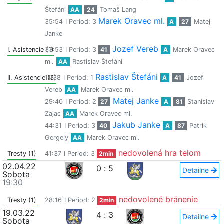
Štefáni
AA
24
Tomaš Lang
Marek Oravec ml.
35:54
I Period: 3
A
27
Matej
Janke
Jozef Vereb
I. Asistencie (1)
33:53
I Period: 3
41
A
Marek Oravec
ml.
AA
Rastislav Štefáni
Rastislav Štefáni
II. Asistencie (3)
11:38
I Period: 1
A
41
Jozef
Vereb
AA
Marek Oravec ml.
Matej Janke
29:40
I Period: 2
27
A
81
Stanislav
Zajac
AA
Marek Oravec ml.
Jakub Janke
44:31
I Period: 3
40
A
87
Patrik
Gergely
AA
Marek Oravec ml.
nedovolená hra telom
Tresty (1)
41:37
I Period: 3
2min
02.04.22
0
:
5
Detailne
Sobota
19:30
nedovolené bránenie
Tresty (1)
28:16
I Period: 2
2min
19.03.22
4
:
3
Detailne
Sobota