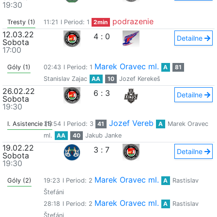
19:30
podrazenie
Tresty (1)
11:21
I Period: 1
2min
12.03.22
4
:
0
Detailne
Sobota
17:00
Marek Oravec ml.
Góly (1)
02:43
I Period: 1
A
81
Stanislav Zajac
AA
10
Jozef Kerekeš
26.02.22
6
:
3
Detailne
Sobota
19:30
Jozef Vereb
I. Asistencie (1)
35:54
I Period: 3
41
A
Marek Oravec
ml.
AA
40
Jakub Janke
19.02.22
3
:
7
Detailne
Sobota
19:30
Marek Oravec ml.
Góly (2)
19:23
I Period: 2
A
Rastislav
Štefáni
Marek Oravec ml.
28:18
I Period: 2
A
Rastislav
Štefáni