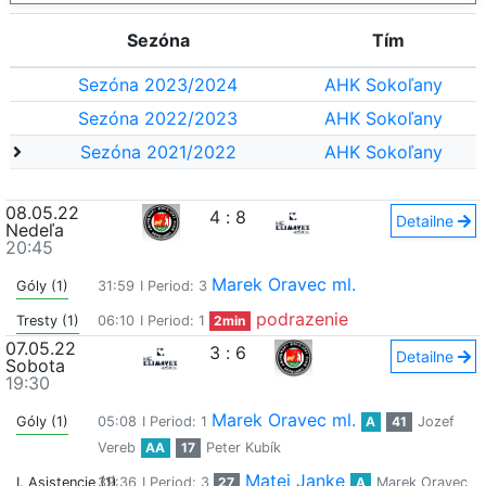
Sezóna
Tím
Sezóna 2023/2024
AHK Sokoľany
Sezóna 2022/2023
AHK Sokoľany
Sezóna 2021/2022
AHK Sokoľany
08.05.22
4
:
8
Detailne
Nedeľa
20:45
Marek Oravec ml.
Góly (1)
31:59
I Period: 3
podrazenie
Tresty (1)
06:10
I Period: 1
2min
07.05.22
3
:
6
Detailne
Sobota
19:30
Marek Oravec ml.
Góly (1)
05:08
I Period: 1
A
41
Jozef
Vereb
AA
17
Peter Kubík
Matej Janke
I. Asistencie (1)
39:36
I Period: 3
27
A
Marek Oravec