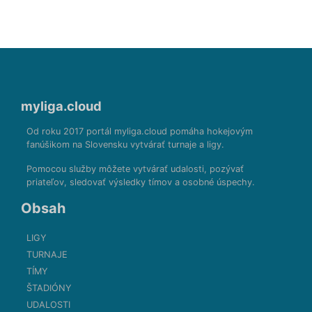
myliga.cloud
Od roku 2017 portál myliga.cloud pomáha hokejovým
fanúšikom na Slovensku vytvárať turnaje a ligy.
Pomocou služby môžete vytvárať udalosti, pozývať
priateľov, sledovať výsledky tímov a osobné úspechy.
Obsah
LIGY
TURNAJE
TÍMY
ŠTADIÓNY
UDALOSTI